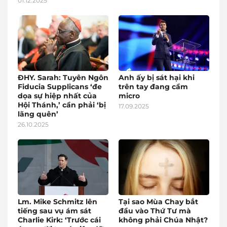
01.12.2025
ĐHY. Sarah: Tuyên Ngôn
Anh ấy bị sát hại khi
Fiducia Supplicans ‘đe
trên tay đang cầm
dọa sự hiệp nhất của
micro
Hội Thánh,’ cần phải ‘bị
17.09.2025
lãng quên’
26.10.2025
Lm. Mike Schmitz lên
Tại sao Mùa Chay bắt
tiếng sau vụ ám sát
đầu vào Thứ Tư mà
Charlie Kirk: ‘Trước cái
không phải Chúa Nhật?