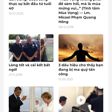
thực sự bắt đầu từ tuổi
để sám hối, mà là mùa
40
mừng vui…” (Tĩnh tâm
Mùa Vọng) — Lm.
10.01.2025
Micael Phạm Quang
Hồng
08.12.2018
Lòng tốt và cái kết bất
3 dấu hiệu cho thấy bạn
ngờ!
đang bị ma quỷ tấn
công
27.11.2018
12.05.2021