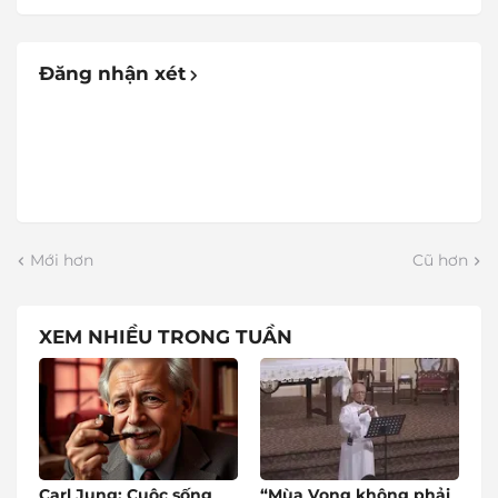
Đăng nhận xét
Mới hơn
Cũ hơn
XEM NHIỀU TRONG TUẦN
Carl Jung: Cuộc sống
“Mùa Vọng không phải