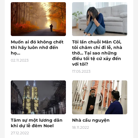
Muốn ai đó không chết
Tôi lần chuỗi Mân Côi,
thì hãy luôn nhớ đến
tôi chăm chỉ đi lễ, nhà
họ...
thờ… Tại sao những
điều tồi tệ cứ xảy đến
02.11.2023
với tôi?
17.05.2023
Tâm sự một lương dân
Nhà cầu nguyện
khi dự lễ đêm Noel
18.11.2022
27.12.2022