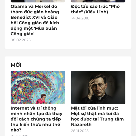
Obama và Merkel do
Độc tấu sáo trúc "Phó
thám đức giáo hoàng
thác" (Kiều Linh)
Benedict XVI và Giáo
14.04.2018
hội Công giáo để kích
động một 'Mùa xuân
Công giáo'
08.02.2025
MỚI
Internet và trí thông
Mặt tối của linh mục:
minh nhân tạo đã thay
Một sự thật mà tôi đã
đổi cách chúng ta tiếp
học được tại Trung tâm
thu kiến thức như thế
Nazareth
nào?
28.11.2025