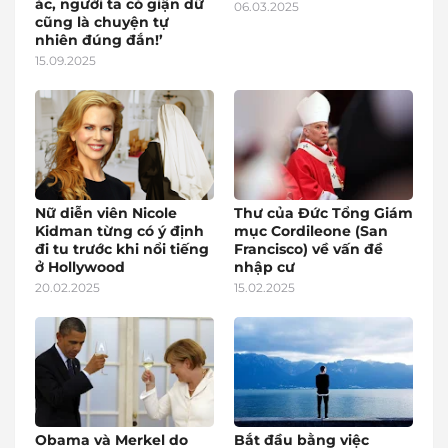
ác, người ta có giận dữ
06.03.2025
cũng là chuyện tự
nhiên đúng đắn!’
15.09.2025
Nữ diễn viên Nicole
Thư của Đức Tổng Giám
Kidman từng có ý định
mục Cordileone (San
đi tu trước khi nổi tiếng
Francisco) về vấn đề
ở Hollywood
nhập cư
20.02.2025
15.02.2025
Obama và Merkel do
Bắt đầu bằng việc