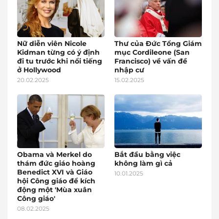
Nữ diễn viên Nicole
Thư của Đức Tổng Giám
Kidman từng có ý định
mục Cordileone (San
đi tu trước khi nổi tiếng
Francisco) về vấn đề
ở Hollywood
nhập cư
20.02.2025
15.02.2025
Obama và Merkel do
Bắt đầu bằng việc
thám đức giáo hoàng
không làm gì cả
Benedict XVI và Giáo
10.01.2025
hội Công giáo để kích
động một 'Mùa xuân
Công giáo'
08.02.2025