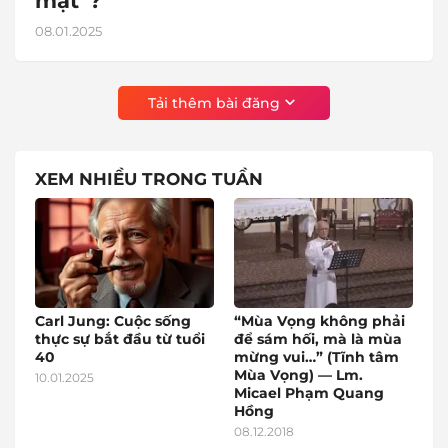
mặt"?
08.01.2025
Tải thêm bài đăng
XEM NHIỀU TRONG TUẦN
Carl Jung: Cuộc sống
“Mùa Vọng không phải
thực sự bắt đầu từ tuổi
để sám hối, mà là mùa
40
mừng vui…” (Tĩnh tâm
Mùa Vọng) — Lm.
10.01.2025
Micael Phạm Quang
Hồng
08.12.2018