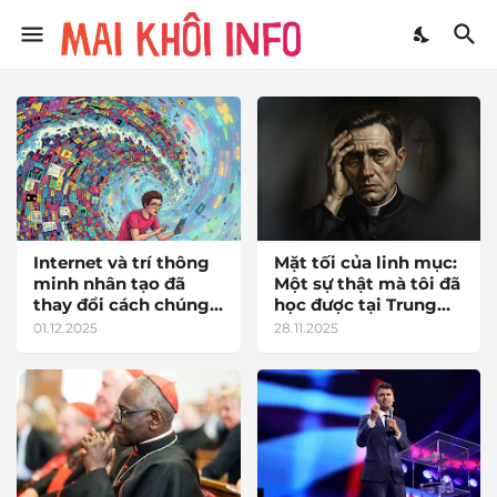
Internet và trí thông
Mặt tối của linh mục:
minh nhân tạo đã
Một sự thật mà tôi đã
thay đổi cách chúng
học được tại Trung
ta tiếp thu kiến thức
tâm Nazareth
01.12.2025
28.11.2025
như thế nào?