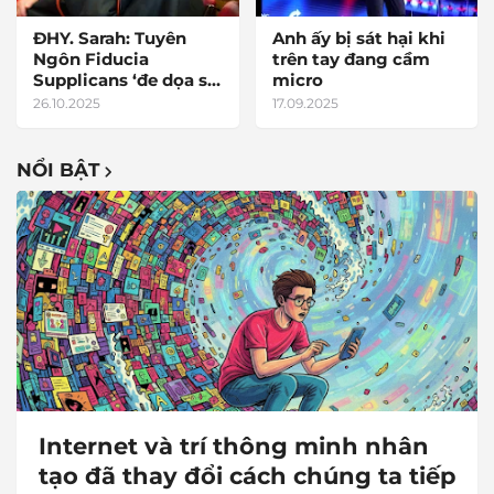
ĐHY. Sarah: Tuyên
Anh ấy bị sát hại khi
Ngôn Fiducia
trên tay đang cầm
Supplicans ‘đe dọa sự
micro
hiệp nhất của Hội
26.10.2025
17.09.2025
Thánh,’ cần phải ‘bị
lãng quên’
NỔI BẬT
Internet và trí thông minh nhân
tạo đã thay đổi cách chúng ta tiếp