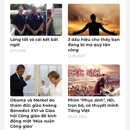
Lòng tốt và cái kết bất
3 dấu hiệu cho thấy bạn
ngờ!
đang bị ma quỷ tấn
công
27.11.2018
12.05.2021
Obama và Merkel do
Phim "Phục sinh", HD,
thám đức giáo hoàng
trọn bộ, có thuyết minh
Benedict XVI và Giáo
Tiếng Việt
hội Công giáo để kích
29.03.2024
động một 'Mùa xuân
Công giáo'