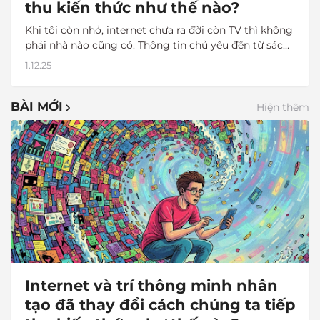
thu kiến thức như thế nào?
Khi tôi còn nhỏ, internet chưa ra đời còn TV thì không
phải nhà nào cũng có. Thông tin chủ yếu đến từ sách
báo. Mỗi lần muốn tìm một thông tin về khoa học,
1.12.25
văn hó…
BÀI MỚI
Hiện thêm
Internet và trí thông minh nhân
tạo đã thay đổi cách chúng ta tiếp