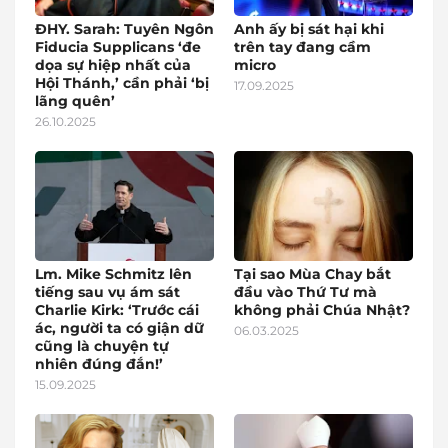
ĐHY. Sarah: Tuyên Ngôn
Anh ấy bị sát hại khi
Fiducia Supplicans ‘đe
trên tay đang cầm
dọa sự hiệp nhất của
micro
Hội Thánh,’ cần phải ‘bị
17.09.2025
lãng quên’
26.10.2025
Lm. Mike Schmitz lên
Tại sao Mùa Chay bắt
tiếng sau vụ ám sát
đầu vào Thứ Tư mà
Charlie Kirk: ‘Trước cái
không phải Chúa Nhật?
ác, người ta có giận dữ
06.03.2025
cũng là chuyện tự
nhiên đúng đắn!’
15.09.2025