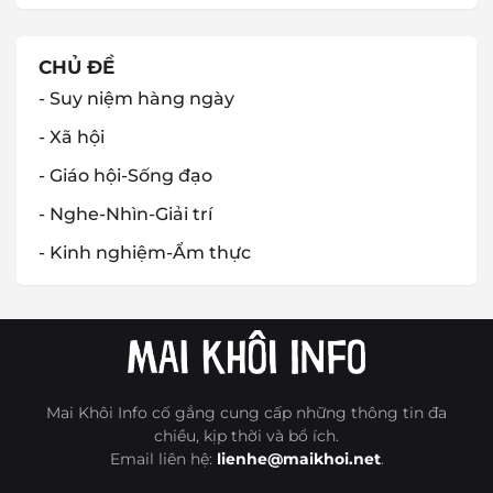
CHỦ ĐỀ
- Suy niệm hàng ngày
- Xã hội
- Giáo hội-Sống đạo
- Nghe-Nhìn-Giải trí
- Kinh nghiệm-Ẩm thực
Mai Khôi Info cố gắng cung cấp những thông tin đa
chiều, kịp thời và bổ ích.
Email liên hệ:
lienhe@maikhoi.net
.