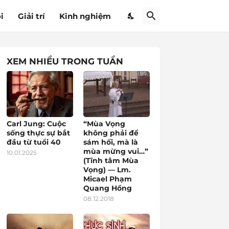
i
Giải trí
Kinh nghiệm
XEM NHIỀU TRONG TUẦN
Carl Jung: Cuộc
“Mùa Vọng
sống thực sự bắt
không phải để
đầu từ tuổi 40
sám hối, mà là
mùa mừng vui…”
10.01.2025
(Tĩnh tâm Mùa
Vọng) — Lm.
Micael Phạm
Quang Hồng
08.12.2018