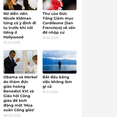
Nữ diễn viên
Thư của Đức
Nicole Kidman
Tổng Giám mục
từng có ý định đi
Cordileone (San
tu trước khi nổi
Francisco) về vấn
tiếng ở
đề nhập cư
Hollywood
15.02.2025
20.02.2025
Obama và Merkel
Bắt đầu bằng
do thám đức
việc không làm
giáo hoàng
gì cả
Benedict XVI và
10.01.2025
Giáo hội Công
giáo để kích
động một 'Mùa
xuân Công giáo'
08.02.2025