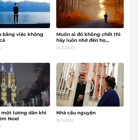
u bằng việc không
Muốn ai đó không chết thì
cả
hãy luôn nhớ đến họ...
5
02.11.2023
 một lương dân khi
Nhà cầu nguyện
đêm Noel
18.11.2022
2