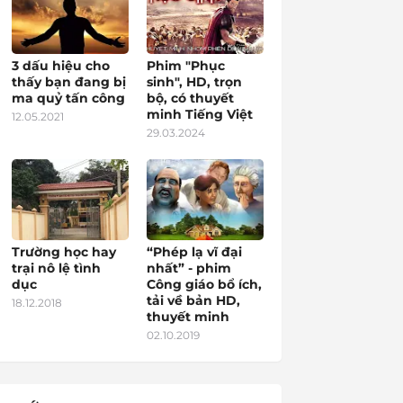
3 dấu hiệu cho
Phim "Phục
thấy bạn đang bị
sinh", HD, trọn
ma quỷ tấn công
bộ, có thuyết
minh Tiếng Việt
12.05.2021
29.03.2024
Trường học hay
“Phép lạ vĩ đại
trại nô lệ tình
nhất” - phim
dục
Công giáo bổ ích,
tải về bản HD,
18.12.2018
thuyết minh
02.10.2019