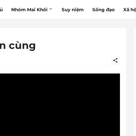
hủ
Nhóm Mai Khôi
Suy niệm
Sống đạo
Xã hộ
ến cùng