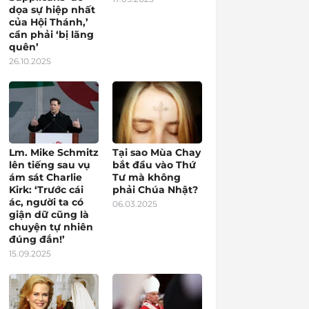
dọa sự hiệp nhất
của Hội Thánh,’
cần phải ‘bị lãng
quên’
26.10.2025
Lm. Mike Schmitz
Tại sao Mùa Chay
lên tiếng sau vụ
bắt đầu vào Thứ
ám sát Charlie
Tư mà không
Kirk: ‘Trước cái
phải Chúa Nhật?
ác, người ta có
06.03.2025
giận dữ cũng là
chuyện tự nhiên
đúng đắn!’
15.09.2025