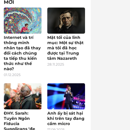
MỚI
Internet và trí
Mặt tối của linh
thông minh
mục: Một sự thật
nhân tạo đã thay
mà tôi đã học
đổi cách chúng
được tại Trung
ta tiếp thu kiến
tâm Nazareth
thức như thế
28.11.2025
nào?
01.12.2025
ĐHY. Sarah:
Anh ấy bị sát hại
Tuyên Ngôn
khi trên tay đang
Fiducia
cầm micro
Supplicans ‘đe
17.09.2025