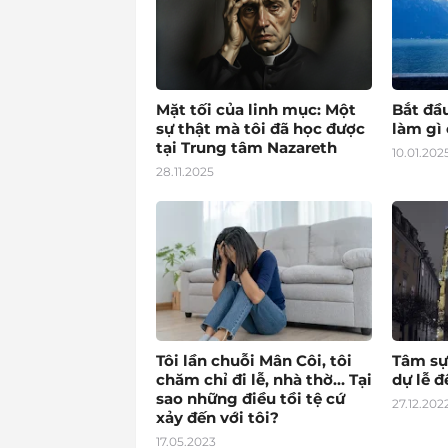
Mặt tối của linh mục: Một
Bắt đầ
sự thật mà tôi đã học được
làm gì 
tại Trung tâm Nazareth
10.01.202
28.11.2025
Tôi lần chuỗi Mân Côi, tôi
Tâm sự
chăm chỉ đi lễ, nhà thờ… Tại
dự lễ 
sao những điều tồi tệ cứ
27.12.202
xảy đến với tôi?
17.05.2023