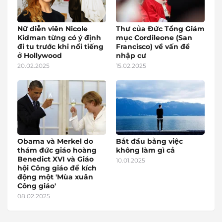
Nữ diễn viên Nicole
Thư của Đức Tổng Giám
Kidman từng có ý định
mục Cordileone (San
đi tu trước khi nổi tiếng
Francisco) về vấn đề
ở Hollywood
nhập cư
20.02.2025
15.02.2025
Obama và Merkel do
Bắt đầu bằng việc
thám đức giáo hoàng
không làm gì cả
Benedict XVI và Giáo
10.01.2025
hội Công giáo để kích
động một 'Mùa xuân
Công giáo'
08.02.2025