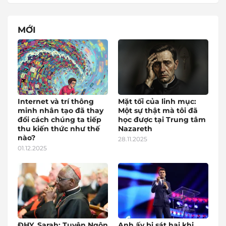
MỚI
Internet và trí thông
Mặt tối của linh mục:
minh nhân tạo đã thay
Một sự thật mà tôi đã
đổi cách chúng ta tiếp
học được tại Trung tâm
thu kiến thức như thế
Nazareth
nào?
28.11.2025
01.12.2025
ĐHY. Sarah: Tuyên Ngôn
Anh ấy bị sát hại khi