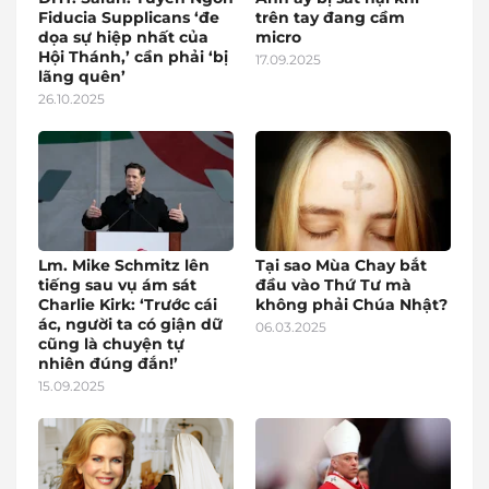
Fiducia Supplicans ‘đe
trên tay đang cầm
dọa sự hiệp nhất của
micro
Hội Thánh,’ cần phải ‘bị
17.09.2025
lãng quên’
26.10.2025
Lm. Mike Schmitz lên
Tại sao Mùa Chay bắt
tiếng sau vụ ám sát
đầu vào Thứ Tư mà
Charlie Kirk: ‘Trước cái
không phải Chúa Nhật?
ác, người ta có giận dữ
06.03.2025
cũng là chuyện tự
nhiên đúng đắn!’
15.09.2025