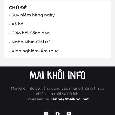
CHỦ ĐỀ
- Suy niệm hàng ngày
- Xã hội
- Giáo hội-Sống đạo
- Nghe-Nhìn-Giải trí
- Kinh nghiệm-Ẩm thực
Mai Khôi Info cố gắng cung cấp những thông tin đa
chiều, kịp thời và bổ ích.
Email liên hệ:
lienhe@maikhoi.net
.