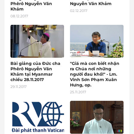
Phêrô Nguyễn Văn
Nguyễn Văn Khảm
Khảm
02.12.2017
08.12.2017
Bài giảng của Đức cha
"Giá mà con biết nhận
Phêrô Nguyễn Văn
ra Chúa nơi những
Khảm tại Myanmar
người đau khổ!" - Lm.
chiều 28.11.2017
Vinh Sơn Phạm Xuân
Hưng, op.
29.11.2017
25.11.2017