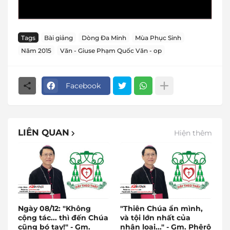
Tags
Bài giảng
Dòng Đa Minh
Mùa Phục Sinh
Năm 2015
Văn - Giuse Phạm Quốc Văn - op
Facebook
LIÊN QUAN
Hiện thêm
Ngày 08/12: "Không
"Thiên Chúa ẩn mình,
cộng tác... thì đến Chúa
và tội lớn nhất của
cũng bó tay!" - Gm.
nhân loại..." - Gm. Phêrô