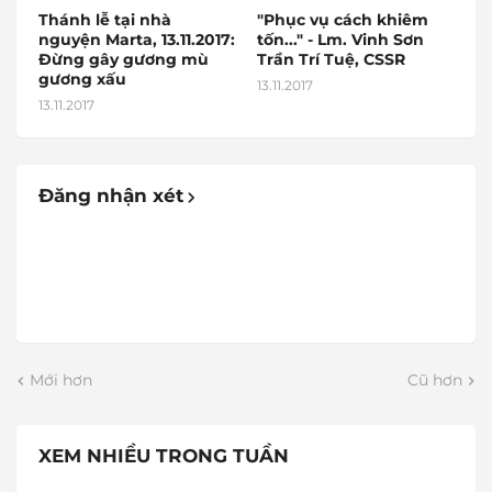
Thánh lễ tại nhà
"Phục vụ cách khiêm
nguyện Marta, 13.11.2017:
tốn..." - Lm. Vinh Sơn
Đừng gây gương mù
Trần Trí Tuệ, CSSR
gương xấu
13.11.2017
13.11.2017
Đăng nhận xét
Mới hơn
Cũ hơn
XEM NHIỀU TRONG TUẦN