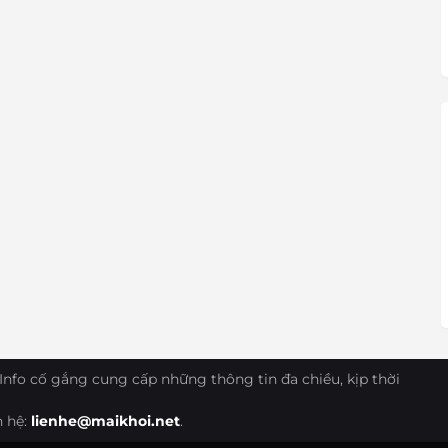
Info cố gắng cung cấp những thông tin đa chiều, kịp thời
n hệ:
lienhe@maikhoi.net
.