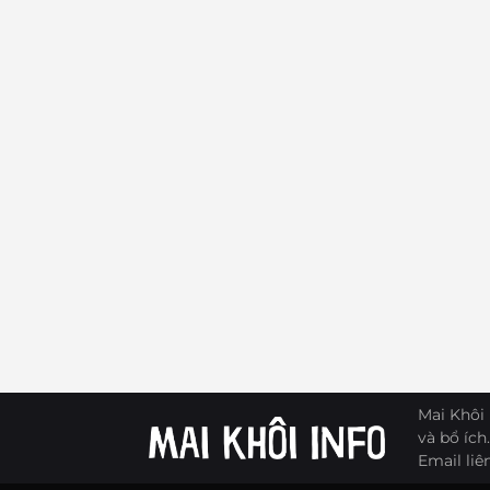
Mai Khôi 
và bổ ích.
Email liê