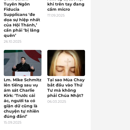
Tuyên Ngôn
khi trên tay đang
Fiducia
cầm micro
Supplicans ‘đe
17.09.2025
dọa sự hiệp nhất
của Hội Thánh,’
cần phải ‘bị lãng
quên’
26.10.2025
Lm. Mike Schmitz
Tại sao Mùa Chay
lên tiếng sau vụ
bắt đầu vào Thứ
ám sát Charlie
Tư mà không
Kirk: ‘Trước cái
phải Chúa Nhật?
ác, người ta có
06.03.2025
giận dữ cũng là
chuyện tự nhiên
đúng đắn!’
15.09.2025