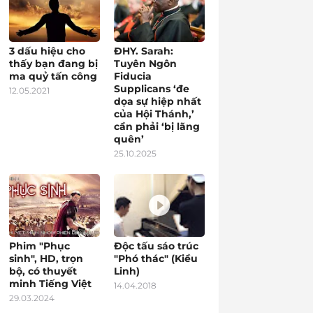
3 dấu hiệu cho
ĐHY. Sarah:
thấy bạn đang bị
Tuyên Ngôn
ma quỷ tấn công
Fiducia
Supplicans ‘đe
12.05.2021
dọa sự hiệp nhất
của Hội Thánh,’
cần phải ‘bị lãng
quên’
25.10.2025
Phim "Phục
Độc tấu sáo trúc
sinh", HD, trọn
"Phó thác" (Kiều
bộ, có thuyết
Linh)
minh Tiếng Việt
14.04.2018
29.03.2024