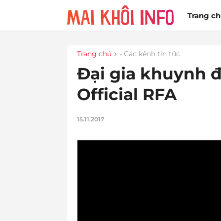
Trang c
Trang chủ
- Các kênh tin tức
Đại gia khuynh 
Official RFA
15.11.2017