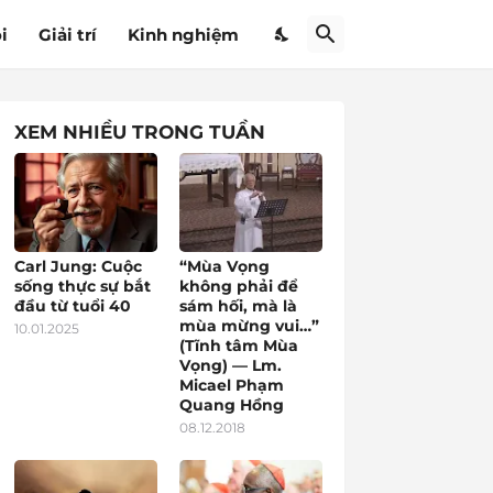
i
Giải trí
Kinh nghiệm
XEM NHIỀU TRONG TUẦN
Carl Jung: Cuộc
“Mùa Vọng
sống thực sự bắt
không phải để
đầu từ tuổi 40
sám hối, mà là
mùa mừng vui…”
10.01.2025
(Tĩnh tâm Mùa
Vọng) — Lm.
Micael Phạm
Quang Hồng
08.12.2018