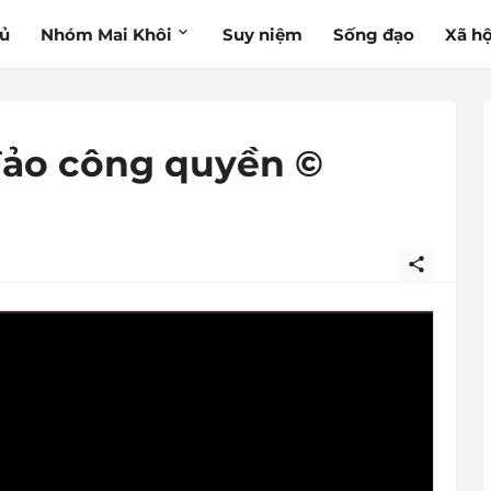
hủ
Nhóm Mai Khôi
Suy niệm
Sống đạo
Xã hộ
đảo công quyền ©