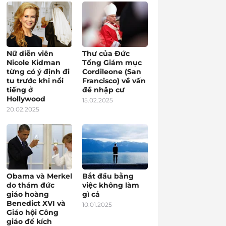
Nữ diễn viên
Thư của Đức
Nicole Kidman
Tổng Giám mục
từng có ý định đi
Cordileone (San
tu trước khi nổi
Francisco) về vấn
tiếng ở
đề nhập cư
Hollywood
15.02.2025
20.02.2025
Obama và Merkel
Bắt đầu bằng
do thám đức
việc không làm
giáo hoàng
gì cả
Benedict XVI và
10.01.2025
Giáo hội Công
giáo để kích