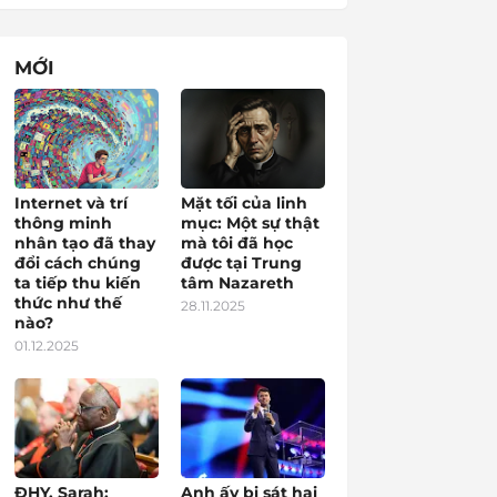
MỚI
Internet và trí
Mặt tối của linh
thông minh
mục: Một sự thật
nhân tạo đã thay
mà tôi đã học
đổi cách chúng
được tại Trung
ta tiếp thu kiến
tâm Nazareth
thức như thế
28.11.2025
nào?
01.12.2025
ĐHY. Sarah:
Anh ấy bị sát hại