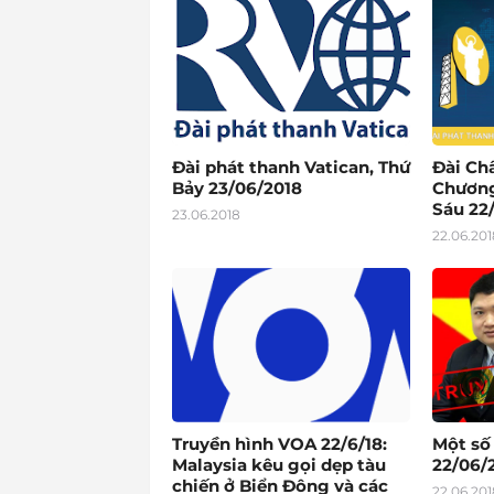
Đài phát thanh Vatican, Thứ
Đài Ch
Bảy 23/06/2018
Chương
Sáu 22
23.06.2018
22.06.201
Truyền hình VOA 22/6/18:
Một số
Malaysia kêu gọi dẹp tàu
22/06/2
chiến ở Biển Đông và các
22.06.201