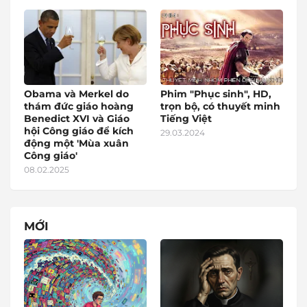
Obama và Merkel do
Phim "Phục sinh", HD,
thám đức giáo hoàng
trọn bộ, có thuyết minh
Benedict XVI và Giáo
Tiếng Việt
hội Công giáo để kích
29.03.2024
động một 'Mùa xuân
Công giáo'
08.02.2025
MỚI