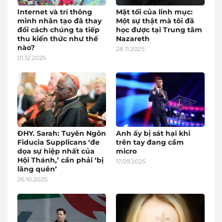
Internet và trí thông
Mặt tối của linh mục:
minh nhân tạo đã thay
Một sự thật mà tôi đã
đổi cách chúng ta tiếp
học được tại Trung tâm
thu kiến thức như thế
Nazareth
nào?
28.11.2025
01.12.2025
ĐHY. Sarah: Tuyên Ngôn
Anh ấy bị sát hại khi
Fiducia Supplicans ‘đe
trên tay đang cầm
dọa sự hiệp nhất của
micro
Hội Thánh,’ cần phải ‘bị
17.09.2025
lãng quên’
26.10.2025