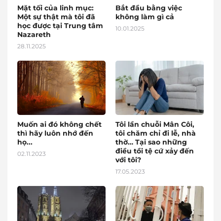
Mặt tối của linh mục:
Bắt đầu bằng việc
Một sự thật mà tôi đã
không làm gì cả
học được tại Trung tâm
10.01.2025
Nazareth
28.11.2025
Muốn ai đó không chết
Tôi lần chuỗi Mân Côi,
thì hãy luôn nhớ đến
tôi chăm chỉ đi lễ, nhà
họ...
thờ… Tại sao những
điều tồi tệ cứ xảy đến
02.11.2023
với tôi?
17.05.2023