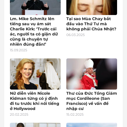
Lm. Mike Schmitz lên
Tại sao Mùa Chay bắt
tiếng sau vụ ám sát
đầu vào Thứ Tư mà
Charlie Kirk: ‘Trước cái
không phải Chúa Nhật?
ác, người ta có giận dữ
06.03.2025
cũng là chuyện tự
nhiên đúng đắn!’
15.09.2025
Nữ diễn viên Nicole
Thư của Đức Tổng Giám
Kidman từng có ý định
mục Cordileone (San
đi tu trước khi nổi tiếng
Francisco) về vấn đề
ở Hollywood
nhập cư
20.02.2025
15.02.2025