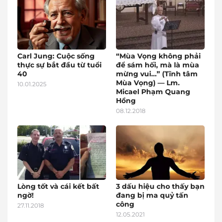
Carl Jung: Cuộc sống
“Mùa Vọng không phải
thực sự bắt đầu từ tuổi
để sám hối, mà là mùa
40
mừng vui…” (Tĩnh tâm
Mùa Vọng) — Lm.
10.01.2025
Micael Phạm Quang
Hồng
08.12.2018
Lòng tốt và cái kết bất
3 dấu hiệu cho thấy bạn
ngờ!
đang bị ma quỷ tấn
công
27.11.2018
12.05.2021