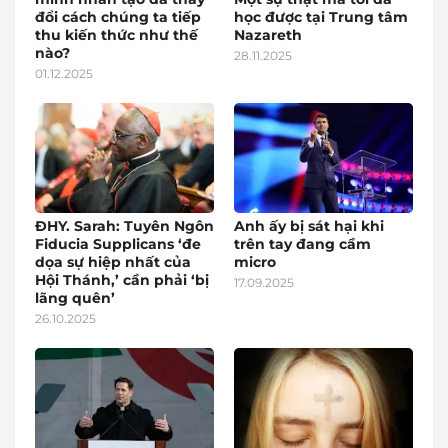
đổi cách chúng ta tiếp
học được tại Trung tâm
thu kiến thức như thế
Nazareth
nào?
28.11.2025
01.12.2025
ĐHY. Sarah: Tuyên Ngôn
Anh ấy bị sát hại khi
Fiducia Supplicans ‘đe
trên tay đang cầm
dọa sự hiệp nhất của
micro
Hội Thánh,’ cần phải ‘bị
17.09.2025
lãng quên’
26.10.2025