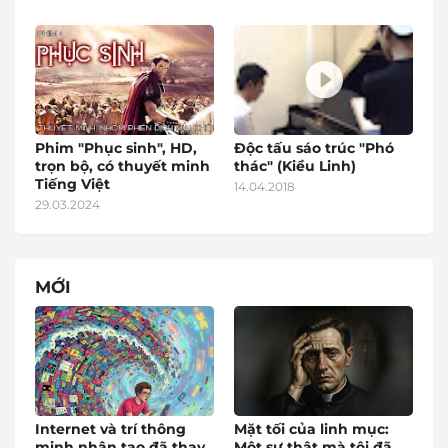
Phim "Phục sinh", HD,
Độc tấu sáo trúc "Phó
trọn bộ, có thuyết minh
thác" (Kiều Linh)
Tiếng Việt
14.04.2018
29.03.2024
MỚI
Internet và trí thông
Mặt tối của linh mục:
minh nhân tạo đã thay
Một sự thật mà tôi đã