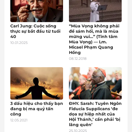
Carl Jung: Cuộc sống
“Mùa Vọng không phải
thực sự bắt đầu từ tuổi
để sám hối, mà là mùa
40
mừng vui…” (Tĩnh tâm
Mùa Vọng) — Lm.
10.01.2025
Micael Phạm Quang
Hồng
08.12.2018
3 dấu hiệu cho thấy bạn
ĐHY. Sarah: Tuyên Ngôn
đang bị ma quỷ tấn
Fiducia Supplicans ‘đe
công
dọa sự hiệp nhất của
Hội Thánh,’ cần phải ‘bị
12.05.2021
lãng quên’
25.10.2025