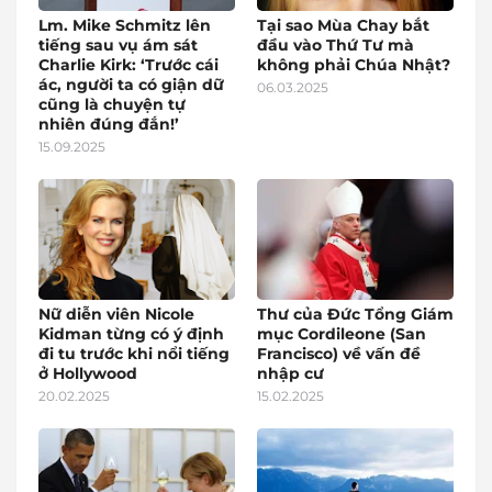
Lm. Mike Schmitz lên
Tại sao Mùa Chay bắt
tiếng sau vụ ám sát
đầu vào Thứ Tư mà
Charlie Kirk: ‘Trước cái
không phải Chúa Nhật?
ác, người ta có giận dữ
06.03.2025
cũng là chuyện tự
nhiên đúng đắn!’
15.09.2025
Nữ diễn viên Nicole
Thư của Đức Tổng Giám
Kidman từng có ý định
mục Cordileone (San
đi tu trước khi nổi tiếng
Francisco) về vấn đề
ở Hollywood
nhập cư
20.02.2025
15.02.2025