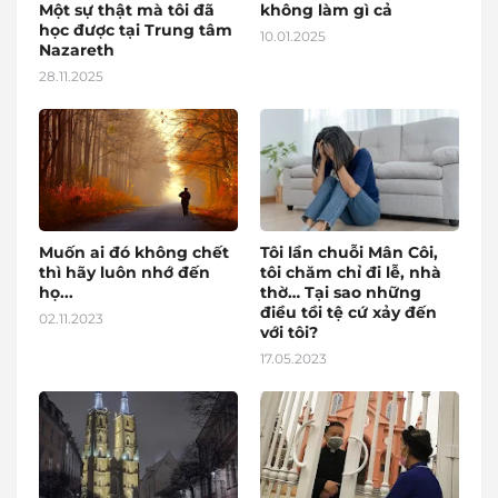
Một sự thật mà tôi đã
không làm gì cả
học được tại Trung tâm
10.01.2025
Nazareth
28.11.2025
Muốn ai đó không chết
Tôi lần chuỗi Mân Côi,
thì hãy luôn nhớ đến
tôi chăm chỉ đi lễ, nhà
họ...
thờ… Tại sao những
điều tồi tệ cứ xảy đến
02.11.2023
với tôi?
17.05.2023