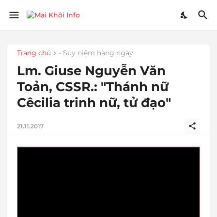
Trang chủ
- Suy niệm hàng ngày
Lm. Giuse Nguyễn Văn
Toản, CSSR.: "Thánh nữ
Cêcilia trinh nữ, tử đạo"
21.11.2017