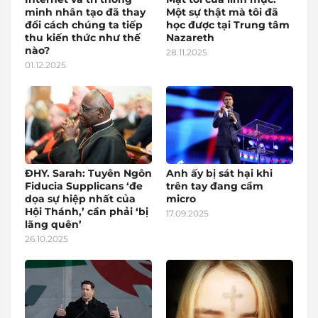
minh nhân tạo đã thay
Một sự thật mà tôi đã
đổi cách chúng ta tiếp
học được tại Trung tâm
thu kiến thức như thế
Nazareth
nào?
28.11.2025
01.12.2025
ĐHY. Sarah: Tuyên Ngôn
Anh ấy bị sát hại khi
Fiducia Supplicans ‘đe
trên tay đang cầm
dọa sự hiệp nhất của
micro
Hội Thánh,’ cần phải ‘bị
17.09.2025
lãng quên’
26.10.2025