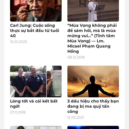
Carl Jung: Cuộc sống
“Mùa Vọng không phải
thực sự bắt đầu từ tuổi
để sám hối, mà là mùa
40
mừng vui…” (Tĩnh tâm
Mùa Vọng) — Lm.
10.01.2025
Micael Phạm Quang
Hồng
08.12.2018
Lòng tốt và cái kết bất
3 dấu hiệu cho thấy bạn
ngờ!
đang bị ma quỷ tấn
công
27.11.2018
12.05.2021