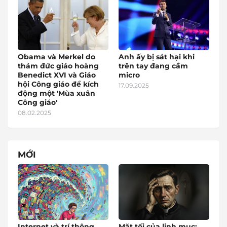
Obama và Merkel do
Anh ấy bị sát hại khi
thám đức giáo hoàng
trên tay đang cầm
Benedict XVI và Giáo
micro
hội Công giáo để kích
17.09.2025
động một 'Mùa xuân
Công giáo'
08.02.2025
MỚI
Internet và trí thông
Mặt tối của linh mục: