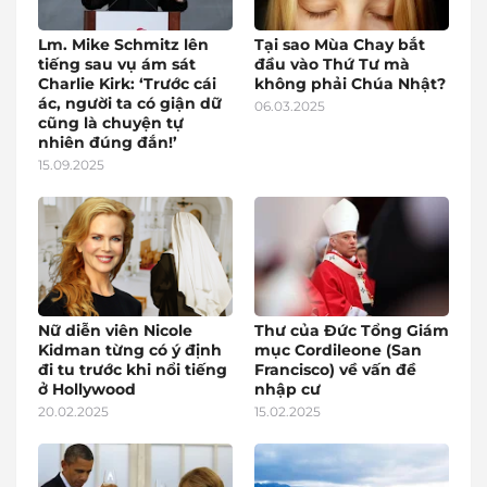
Lm. Mike Schmitz lên
Tại sao Mùa Chay bắt
tiếng sau vụ ám sát
đầu vào Thứ Tư mà
Charlie Kirk: ‘Trước cái
không phải Chúa Nhật?
ác, người ta có giận dữ
06.03.2025
cũng là chuyện tự
nhiên đúng đắn!’
15.09.2025
Nữ diễn viên Nicole
Thư của Đức Tổng Giám
Kidman từng có ý định
mục Cordileone (San
đi tu trước khi nổi tiếng
Francisco) về vấn đề
ở Hollywood
nhập cư
20.02.2025
15.02.2025