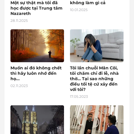
Một sự thật mà tôi đã
không làm gì cả
học được tại Trung tâm
10.01.2025
Nazareth
28.11.2025
Muốn ai đó không chết
Tôi lần chuỗi Mân Côi,
thì hãy luôn nhớ đến
tôi chăm chỉ đi lễ, nhà
họ...
thờ… Tại sao những
điều tồi tệ cứ xảy đến
02.11.2023
với tôi?
17.05.2023