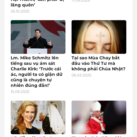
17.09.2025
lãng quên’
26.10.2025
Lm. Mike Schmitz lên
Tại sao Mùa Chay bắt
tiếng sau vụ ám sát
đầu vào Thứ Tư mà
Charlie Kirk: ‘Trước cái
không phải Chúa Nhật?
ác, người ta có giận dữ
06.03.2025
cũng là chuyện tự
nhiên đúng đắn!’
15.09.2025