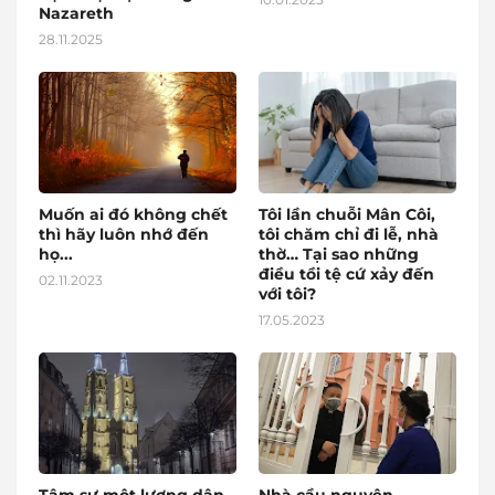
Nazareth
28.11.2025
Muốn ai đó không chết
Tôi lần chuỗi Mân Côi,
thì hãy luôn nhớ đến
tôi chăm chỉ đi lễ, nhà
họ...
thờ… Tại sao những
điều tồi tệ cứ xảy đến
02.11.2023
với tôi?
17.05.2023