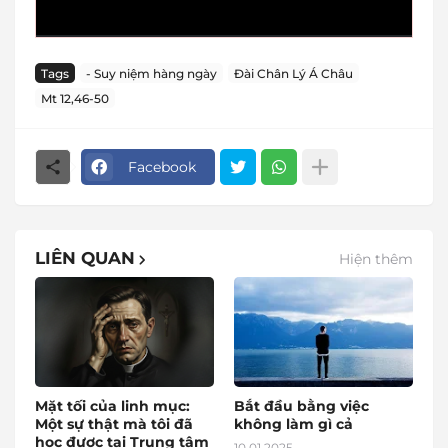
Tags
- Suy niệm hàng ngày
Đài Chân Lý Á Châu
Mt 12,46-50
Facebook
LIÊN QUAN
Hiện thêm
Mặt tối của linh mục:
Bắt đầu bằng việc
Một sự thật mà tôi đã
không làm gì cả
học được tại Trung tâm
10.01.2025