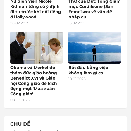
Nữ diễn viên Nicole
Thư của Đức Tổng Giám
Kidman từng có ý định
mục Cordileone (San
đi tu trước khi nổi tiếng
Francisco) về vấn đề
ở Hollywood
nhập cư
20.02.2025
15.02.2025
Obama và Merkel do
Bắt đầu bằng việc
thám đức giáo hoàng
không làm gì cả
Benedict XVI và Giáo
10.01.2025
hội Công giáo để kích
động một 'Mùa xuân
Công giáo'
08.02.2025
CHỦ ĐỀ