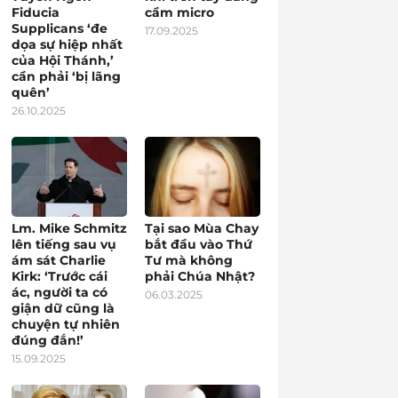
Fiducia
cầm micro
Supplicans ‘đe
17.09.2025
dọa sự hiệp nhất
của Hội Thánh,’
cần phải ‘bị lãng
quên’
26.10.2025
Lm. Mike Schmitz
Tại sao Mùa Chay
lên tiếng sau vụ
bắt đầu vào Thứ
ám sát Charlie
Tư mà không
Kirk: ‘Trước cái
phải Chúa Nhật?
ác, người ta có
06.03.2025
giận dữ cũng là
chuyện tự nhiên
đúng đắn!’
15.09.2025