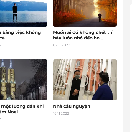
u bằng việc không
Muốn ai đó không chết thì
cả
hãy luôn nhớ đến họ...
5
02.11.2023
 một lương dân khi
Nhà cầu nguyện
đêm Noel
18.11.2022
2