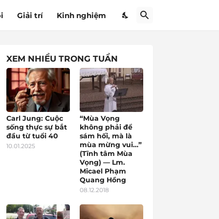
i
Giải trí
Kinh nghiệm
XEM NHIỀU TRONG TUẦN
Carl Jung: Cuộc
“Mùa Vọng
sống thực sự bắt
không phải để
đầu từ tuổi 40
sám hối, mà là
mùa mừng vui…”
10.01.2025
(Tĩnh tâm Mùa
Vọng) — Lm.
Micael Phạm
Quang Hồng
08.12.2018