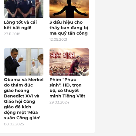
Lòng tốt và cái
3 dấu hiệu cho
kết bất ngờ!
thấy bạn đang bị
ma quỷ tấn công
27.11.2018
12.05.2021
Obama và Merkel
Phim "Phục
do thám đức
sinh", HD, trọn
giáo hoàng
bộ, có thuyết
Benedict XVI và
minh Tiếng Việt
Giáo hội Công
29.03.2024
giáo để kích
động một 'Mùa
xuân Công giáo'
08.02.2025