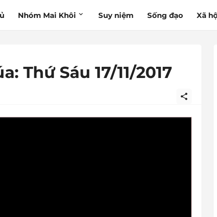
hủ
Nhóm Mai Khôi
Suy niệm
Sống đạo
Xã hộ
a: Thứ Sáu 17/11/2017