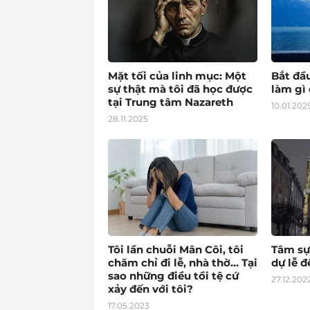
Mặt tối của linh mục: Một
Bắt đầ
sự thật mà tôi đã học được
làm gì 
tại Trung tâm Nazareth
10.01.202
28.11.2025
Tôi lần chuỗi Mân Côi, tôi
Tâm sự
chăm chỉ đi lễ, nhà thờ… Tại
dự lễ 
sao những điều tồi tệ cứ
27.12.202
xảy đến với tôi?
17.05.2023