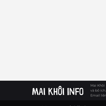
Mai Khôi 
và bổ ích.
Email liê