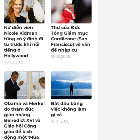
Nữ diễn viên
Thư của Đức
Nicole Kidman
Tổng Giám mục
từng có ý định đi
Cordileone (San
tu trước khi nổi
Francisco) về vấn
tiếng ở
đề nhập cư
Hollywood
15.02.2025
20.02.2025
Obama và Merkel
Bắt đầu bằng
do thám đức
việc không làm
giáo hoàng
gì cả
Benedict XVI và
10.01.2025
Giáo hội Công
giáo để kích
động một 'Mùa