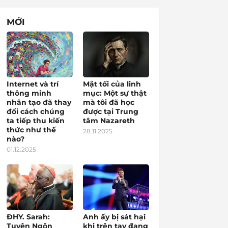
MỚI
Internet và trí
Mặt tối của linh
thông minh
mục: Một sự thật
nhân tạo đã thay
mà tôi đã học
đổi cách chúng
được tại Trung
ta tiếp thu kiến
tâm Nazareth
thức như thế
28.11.2025
nào?
01.12.2025
ĐHY. Sarah:
Anh ấy bị sát hại
Tuyên Ngôn
khi trên tay đang