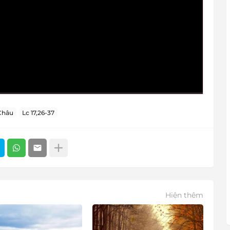
Châu
Lc 17,26-37
Hiện thêm