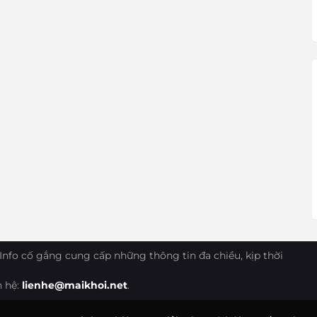
Info cố gắng cung cấp những thông tin đa chiều, kịp thời
n hệ:
lienhe@maikhoi.net
.