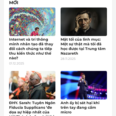
MỚI
Internet và trí thông
Mặt tối của linh mục:
minh nhân tạo đã thay
Một sự thật mà tôi đã
đổi cách chúng ta tiếp
học được tại Trung tâm
thu kiến thức như thế
Nazareth
nào?
28.11.2025
01.12.2025
ĐHY. Sarah: Tuyên Ngôn
Anh ấy bị sát hại khi
Fiducia Supplicans ‘đe
trên tay đang cầm
dọa sự hiệp nhất của
micro