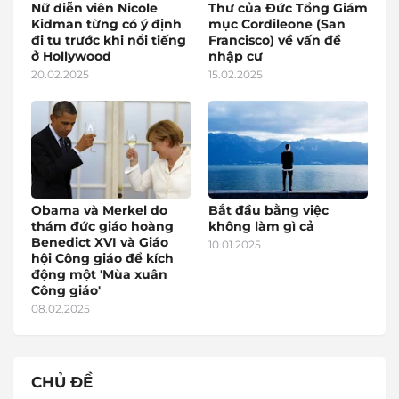
Nữ diễn viên Nicole
Thư của Đức Tổng Giám
Kidman từng có ý định
mục Cordileone (San
đi tu trước khi nổi tiếng
Francisco) về vấn đề
ở Hollywood
nhập cư
20.02.2025
15.02.2025
Obama và Merkel do
Bắt đầu bằng việc
thám đức giáo hoàng
không làm gì cả
Benedict XVI và Giáo
10.01.2025
hội Công giáo để kích
động một 'Mùa xuân
Công giáo'
08.02.2025
CHỦ ĐỀ