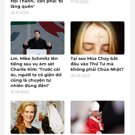
Hội Thánh,’ cần phải ‘bị
17.09.2025
lãng quên’
26.10.2025
Lm. Mike Schmitz lên
Tại sao Mùa Chay bắt
tiếng sau vụ ám sát
đầu vào Thứ Tư mà
Charlie Kirk: ‘Trước cái
không phải Chúa Nhật?
ác, người ta có giận dữ
06.03.2025
cũng là chuyện tự
nhiên đúng đắn!’
15.09.2025