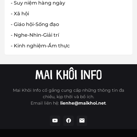
- Suy niệm hàng ngày
- Xã hội
- Giáo hội-Sống đạo
- Nghe-Nhìn-Giải trí
- Kinh nghiệm-Ẩm thực
Mai Khôi Info cố gắng cung cấp những thông tin đa
chiều, kịp thời và bổ ích.
Email liên hệ:
lienhe@maikhoi.net
.