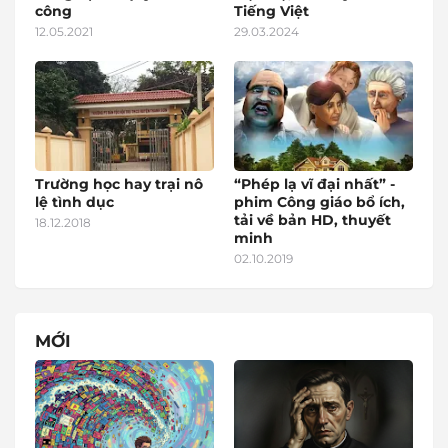
công
Tiếng Việt
12.05.2021
29.03.2024
Trường học hay trại nô
“Phép lạ vĩ đại nhất” -
lệ tình dục
phim Công giáo bổ ích,
tải về bản HD, thuyết
18.12.2018
minh
02.10.2019
MỚI