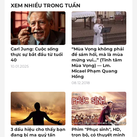
XEM NHIỀU TRONG TUẦN
Carl Jung: Cuộc sống
“Mùa Vọng không phải
thực sự bắt đầu từ tuổi
để sám hối, mà là mùa
40
mừng vui…” (Tĩnh tâm
Mùa Vọng) — Lm.
10.01.2025
Micael Phạm Quang
Hồng
08.12.2018
3 dấu hiệu cho thấy bạn
Phim "Phục sinh", HD,
đang bị ma quỷ tấn
trọn bộ, có thuyết minh