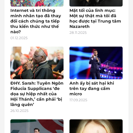
Internet và trí thông
Mặt tối của linh mục:
minh nhân tạo đã thay
Một sự thật mà tôi đã
đổi cách chúng ta tiếp
học được tại Trung tâm
thu kiến thức như thế
Nazareth
nào?
28.11.2025
01.12.2025
ĐHY. Sarah: Tuyên Ngôn
Anh ấy bị sát hại khi
Fiducia Supplicans ‘đe
trên tay đang cầm
dọa sự hiệp nhất của
micro
Hội Thánh,’ cần phải ‘bị
17.09.2025
lãng quên’
26.10.2025