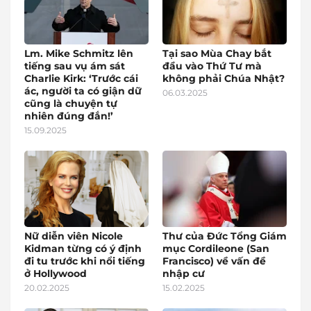
Lm. Mike Schmitz lên
Tại sao Mùa Chay bắt
tiếng sau vụ ám sát
đầu vào Thứ Tư mà
Charlie Kirk: ‘Trước cái
không phải Chúa Nhật?
ác, người ta có giận dữ
06.03.2025
cũng là chuyện tự
nhiên đúng đắn!’
15.09.2025
Nữ diễn viên Nicole
Thư của Đức Tổng Giám
Kidman từng có ý định
mục Cordileone (San
đi tu trước khi nổi tiếng
Francisco) về vấn đề
ở Hollywood
nhập cư
20.02.2025
15.02.2025