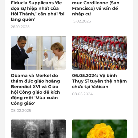
Fiducia Supplicans ‘đe
mục Cordileone (San
dọa sự hiệp nhất của
Francisco) về vấn đề
Hội Thánh,’ cần phải ‘bị
nhập cư
lãng quên’
15.02.2025
26.10.2025
Obama và Merkel do
06.05.2024: Vệ binh
thám đức giáo hoàng
Thụy Sĩ tuyên thệ nhậm
Benedict XVI và Giáo
chức tại Vatican
hội Công giáo để kích
08.05.2024
động một 'Mùa xuân
Công giáo'
08.02.2025