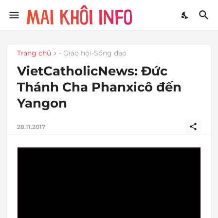
Trang chủ
- Giáo hội-Sống đạo
VietCatholicNews: Đức
Thánh Cha Phanxicô đến
Yangon
28.11.2017