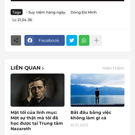
Tags
- Suy niệm hàng ngày
Dòng Đa Minh
Lc 21,34-36
Facebook
LIÊN QUAN
Hiện thêm
Mặt tối của linh mục:
Bắt đầu bằng việc
Một sự thật mà tôi đã
không làm gì cả
học được tại Trung tâm
10.01.2025
Nazareth