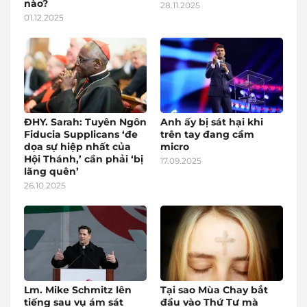
nào?
28.11.2025
01.12.2025
ĐHY. Sarah: Tuyên Ngôn
Anh ấy bị sát hại khi
Fiducia Supplicans ‘đe
trên tay đang cầm
dọa sự hiệp nhất của
micro
Hội Thánh,’ cần phải ‘bị
17.09.2025
lãng quên’
26.10.2025
Lm. Mike Schmitz lên
Tại sao Mùa Chay bắt
tiếng sau vụ ám sát
đầu vào Thứ Tư mà