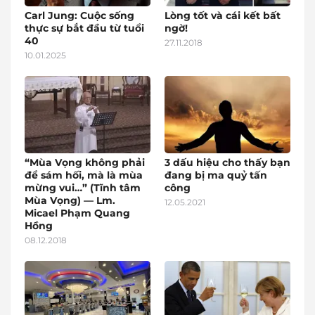
Carl Jung: Cuộc sống
Lòng tốt và cái kết bất
thực sự bắt đầu từ tuổi
ngờ!
40
27.11.2018
10.01.2025
“Mùa Vọng không phải
3 dấu hiệu cho thấy bạn
để sám hối, mà là mùa
đang bị ma quỷ tấn
mừng vui…” (Tĩnh tâm
công
Mùa Vọng) — Lm.
12.05.2021
Micael Phạm Quang
Hồng
08.12.2018