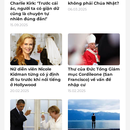
Charlie Kirk: ‘Trước cái
không phải Chúa Nhật?
ác, người ta có giận dữ
06.03.2025
cũng là chuyện tự
nhiên đúng đắn!’
15.09.2025
Nữ diễn viên Nicole
Thư của Đức Tổng Giám
Kidman từng có ý định
mục Cordileone (San
đi tu trước khi nổi tiếng
Francisco) về vấn đề
ở Hollywood
nhập cư
20.02.2025
15.02.2025