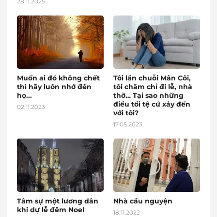
28.11.2025
Muốn ai đó không chết
Tôi lần chuỗi Mân Côi,
thì hãy luôn nhớ đến
tôi chăm chỉ đi lễ, nhà
họ...
thờ… Tại sao những
điều tồi tệ cứ xảy đến
02.11.2023
với tôi?
17.05.2023
Tâm sự một lương dân
Nhà cầu nguyện
khi dự lễ đêm Noel
18.11.2022