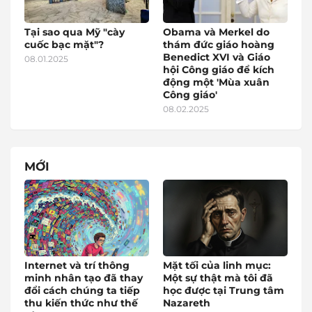
Tại sao qua Mỹ "cày
Obama và Merkel do
cuốc bạc mặt"?
thám đức giáo hoàng
Benedict XVI và Giáo
08.01.2025
hội Công giáo để kích
động một 'Mùa xuân
Công giáo'
08.02.2025
MỚI
Internet và trí thông
Mặt tối của linh mục:
minh nhân tạo đã thay
Một sự thật mà tôi đã
đổi cách chúng ta tiếp
học được tại Trung tâm
thu kiến thức như thế
Nazareth