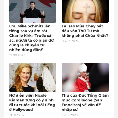
Lm. Mike Schmitz lên
Tại sao Mùa Chay bắt
tiếng sau vụ ám sát
đầu vào Thứ Tư mà
Charlie Kirk: ‘Trước cái
không phải Chúa Nhật?
ác, người ta có giận dữ
06.03.2025
cũng là chuyện tự
nhiên đúng đắn!’
15.09.2025
Nữ diễn viên Nicole
Thư của Đức Tổng Giám
Kidman từng có ý định
mục Cordileone (San
đi tu trước khi nổi tiếng
Francisco) về vấn đề
ở Hollywood
nhập cư
20.02.2025
15.02.2025