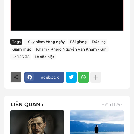
Tags
- Suy niệm hàng ngày
Bài giảng
Đức Mẹ
Giám mục
Khảm - Phêrô Nguyễn Văn Khảm - Gm
Lc 1,26-38
Lễ đặc biệt
Facebook
LIÊN QUAN
Hiện thêm