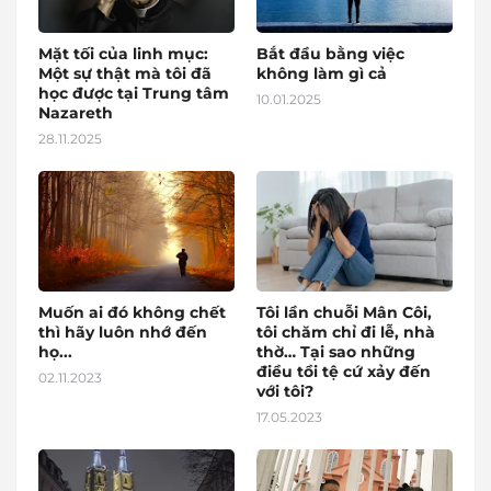
Mặt tối của linh mục:
Bắt đầu bằng việc
Một sự thật mà tôi đã
không làm gì cả
học được tại Trung tâm
10.01.2025
Nazareth
28.11.2025
Muốn ai đó không chết
Tôi lần chuỗi Mân Côi,
thì hãy luôn nhớ đến
tôi chăm chỉ đi lễ, nhà
họ...
thờ… Tại sao những
điều tồi tệ cứ xảy đến
02.11.2023
với tôi?
17.05.2023