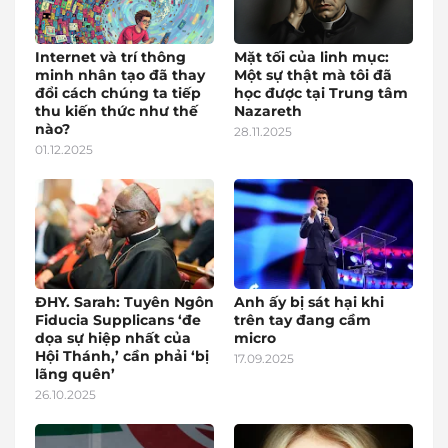
Internet và trí thông
Mặt tối của linh mục:
minh nhân tạo đã thay
Một sự thật mà tôi đã
đổi cách chúng ta tiếp
học được tại Trung tâm
thu kiến thức như thế
Nazareth
nào?
28.11.2025
01.12.2025
ĐHY. Sarah: Tuyên Ngôn
Anh ấy bị sát hại khi
Fiducia Supplicans ‘đe
trên tay đang cầm
dọa sự hiệp nhất của
micro
Hội Thánh,’ cần phải ‘bị
17.09.2025
lãng quên’
26.10.2025