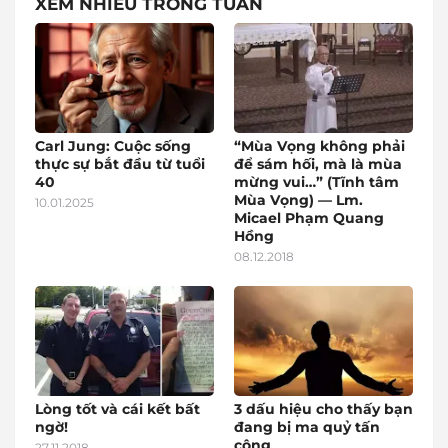
XEM NHIỀU TRONG TUẦN
Carl Jung: Cuộc sống
“Mùa Vọng không phải
thực sự bắt đầu từ tuổi
để sám hối, mà là mùa
40
mừng vui…” (Tĩnh tâm
Mùa Vọng) — Lm.
10.01.2025
Micael Phạm Quang
Hồng
08.12.2018
Lòng tốt và cái kết bất
3 dấu hiệu cho thấy bạn
ngờ!
đang bị ma quỷ tấn
công
27.11.2018