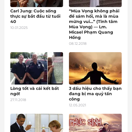
Carl Jung: Cuộc sống
“Mùa Vọng không phải
thực sự bắt đầu từ tuổi
để sám hối, mà là mùa
40
mừng vui…” (Tĩnh tâm
Mùa Vọng) — Lm.
10.01.2025
Micael Phạm Quang
Hồng
08.12.2018
Lòng tốt và cái kết bất
3 dấu hiệu cho thấy bạn
ngờ!
đang bị ma quỷ tấn
công
27.11.2018
12.05.2021