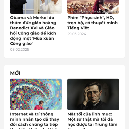
Obama và Merkel do
Phim "Phục sinh", HD,
thám đức giáo hoàng
trọn bộ, có thuyết minh
Benedict XVI và Giáo
Tiếng Việt
hội Công giáo để kích
29.03.2024
động một 'Mùa xuân
Công giáo'
08.02.2025
MỚI
Internet và trí thông
Mặt tối của linh mục:
minh nhân tạo đã thay
Một sự thật mà tôi đã
đổi cách chúng ta tiếp
học được tại Trung tâm