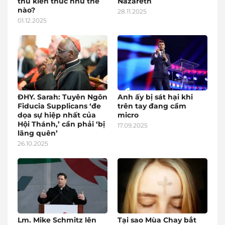
thu kiến thức như thế
Nazareth
nào?
28.11.2025
01.12.2025
ĐHY. Sarah: Tuyên Ngôn
Anh ấy bị sát hại khi
Fiducia Supplicans ‘đe
trên tay đang cầm
dọa sự hiệp nhất của
micro
Hội Thánh,’ cần phải ‘bị
17.09.2025
lãng quên’
26.10.2025
Lm. Mike Schmitz lên
Tại sao Mùa Chay bắt