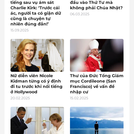
tiếng sau vụ ám sát
đầu vào Thứ Tư mà
Charlie Kirk: ‘Trước cái
không phải Chúa Nhật?
ác, người ta có giận dữ
06.03.2025
cũng là chuyện tự
nhiên đúng đắn!’
15.09.2025
Nữ diễn viên Nicole
Thư của Đức Tổng Giám
Kidman từng có ý định
mục Cordileone (San
đi tu trước khi nổi tiếng
Francisco) về vấn đề
ở Hollywood
nhập cư
20.02.2025
15.02.2025