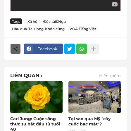
Tags
- Xã hội
Độc tài&Ngu
Hậu quả-Tai ương-Khốn cùng
VOA Tiếng Việt
Facebook
LIÊN QUAN
Hiện thêm
Carl Jung: Cuộc sống
Tại sao qua Mỹ "cày
thực sự bắt đầu từ tuổi
cuốc bạc mặt"?
40
08.01.2025