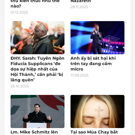
thu kiến thức như thế
Nazareth
nào?
28.11.2025
01.12.2025
ĐHY. Sarah: Tuyên Ngôn
Anh ấy bị sát hại khi
Fiducia Supplicans ‘đe
trên tay đang cầm
dọa sự hiệp nhất của
micro
Hội Thánh,’ cần phải ‘bị
17.09.2025
lãng quên’
26.10.2025
Lm. Mike Schmitz lên
Tại sao Mùa Chay bắt