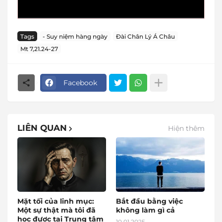
Tags
- Suy niệm hàng ngày
Đài Chân Lý Á Châu
Mt 7,21.24-27
Facebook
LIÊN QUAN
Hiện thêm
Mặt tối của linh mục:
Bắt đầu bằng việc
Một sự thật mà tôi đã
không làm gì cả
học được tại Trung tâm
10.01.2025