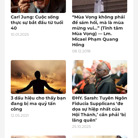
Carl Jung: Cuộc sống
“Mùa Vọng không phải
thực sự bắt đầu từ tuổi
để sám hối, mà là mùa
40
mừng vui…” (Tĩnh tâm
Mùa Vọng) — Lm.
10.01.2025
Micael Phạm Quang
Hồng
08.12.2018
3 dấu hiệu cho thấy bạn
ĐHY. Sarah: Tuyên Ngôn
đang bị ma quỷ tấn
Fiducia Supplicans ‘đe
công
dọa sự hiệp nhất của
Hội Thánh,’ cần phải ‘bị
12.05.2021
lãng quên’
25.10.2025