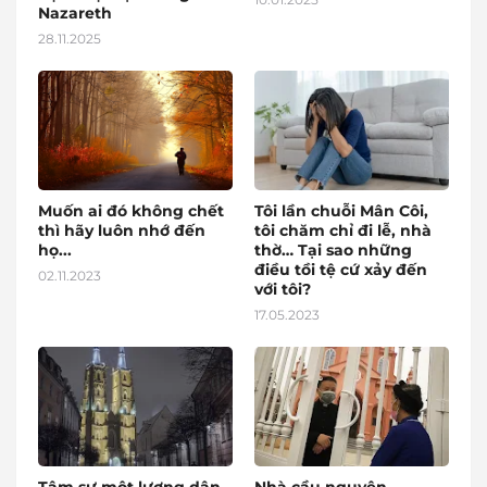
Nazareth
28.11.2025
Muốn ai đó không chết
Tôi lần chuỗi Mân Côi,
thì hãy luôn nhớ đến
tôi chăm chỉ đi lễ, nhà
họ...
thờ… Tại sao những
điều tồi tệ cứ xảy đến
02.11.2023
với tôi?
17.05.2023