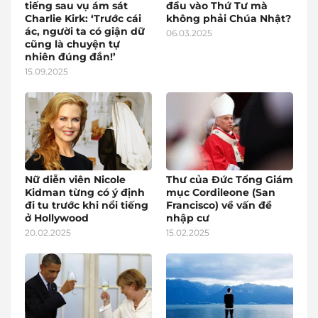
tiếng sau vụ ám sát
đầu vào Thứ Tư mà
Charlie Kirk: ‘Trước cái
không phải Chúa Nhật?
ác, người ta có giận dữ
06.03.2025
cũng là chuyện tự
nhiên đúng đắn!’
15.09.2025
Nữ diễn viên Nicole
Thư của Đức Tổng Giám
Kidman từng có ý định
mục Cordileone (San
đi tu trước khi nổi tiếng
Francisco) về vấn đề
ở Hollywood
nhập cư
20.02.2025
15.02.2025