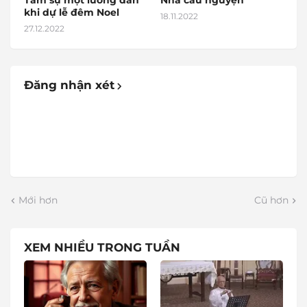
Tâm sự một lương dân
Nhà cầu nguyện
khi dự lễ đêm Noel
18.11.2022
27.12.2022
Đăng nhận xét
Mới hơn
Cũ hơn
XEM NHIỀU TRONG TUẦN