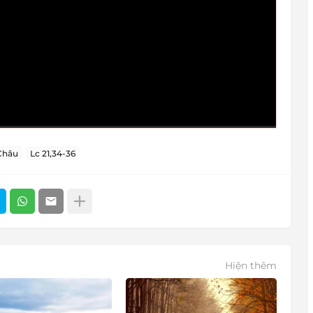
Châu
Lc 21,34-36
Hiện thêm