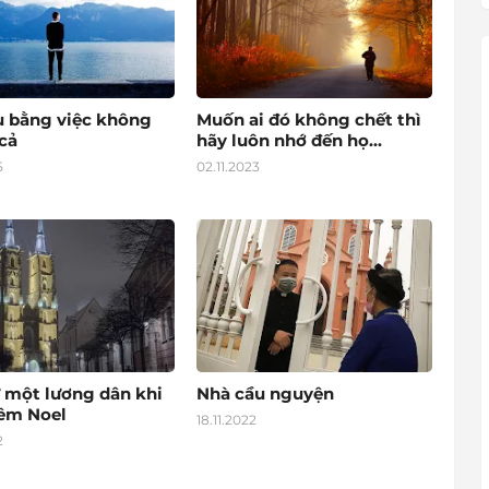
u bằng việc không
Muốn ai đó không chết thì
cả
hãy luôn nhớ đến họ...
5
02.11.2023
 một lương dân khi
Nhà cầu nguyện
đêm Noel
18.11.2022
2