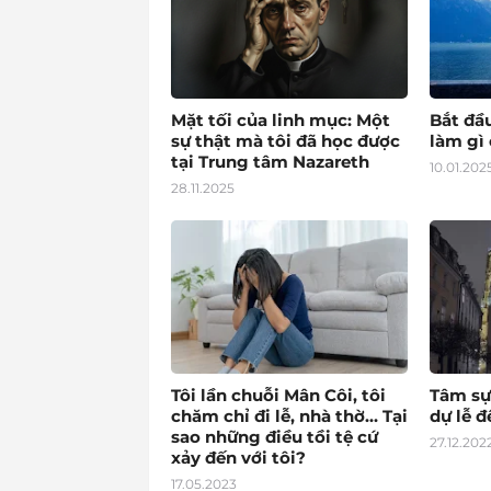
Mặt tối của linh mục: Một
Bắt đầ
sự thật mà tôi đã học được
làm gì 
tại Trung tâm Nazareth
10.01.202
28.11.2025
Tôi lần chuỗi Mân Côi, tôi
Tâm sự
chăm chỉ đi lễ, nhà thờ… Tại
dự lễ 
sao những điều tồi tệ cứ
27.12.202
xảy đến với tôi?
17.05.2023