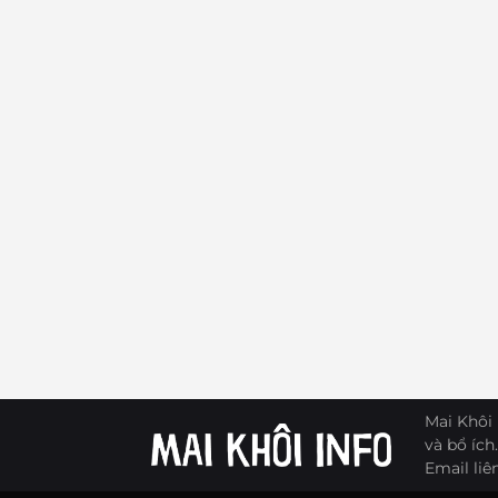
Mai Khôi 
và bổ ích.
Email liê