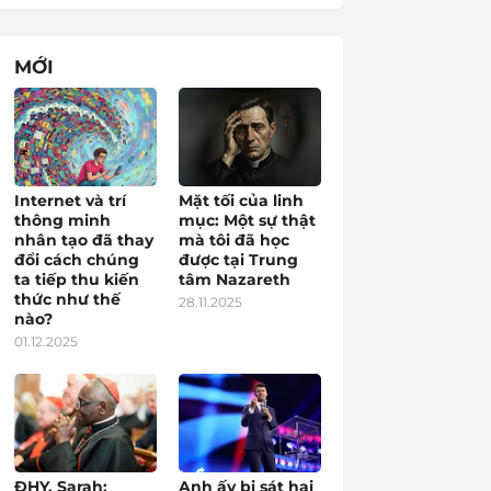
MỚI
Internet và trí
Mặt tối của linh
thông minh
mục: Một sự thật
nhân tạo đã thay
mà tôi đã học
đổi cách chúng
được tại Trung
ta tiếp thu kiến
tâm Nazareth
thức như thế
28.11.2025
nào?
01.12.2025
ĐHY. Sarah:
Anh ấy bị sát hại