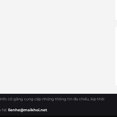
Info cố gắng cung cấp những thông tin đa chiều, kịp thời
n hệ:
lienhe@maikhoi.net
.