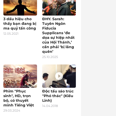
3 dấu hiệu cho
ĐHY. Sarah:
thấy bạn đang bị
Tuyên Ngôn
ma quỷ tấn công
Fiducia
Supplicans ‘đe
12.05.2021
dọa sự hiệp nhất
của Hội Thánh,’
cần phải ‘bị lãng
quên’
25.10.2025
Phim "Phục
Độc tấu sáo trúc
sinh", HD, trọn
"Phó thác" (Kiều
bộ, có thuyết
Linh)
minh Tiếng Việt
14.04.2018
29.03.2024