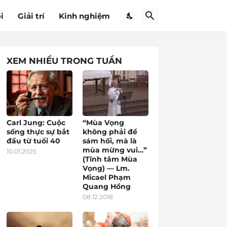
i
Giải trí
Kinh nghiệm
XEM NHIỀU TRONG TUẦN
Carl Jung: Cuộc
“Mùa Vọng
sống thực sự bắt
không phải để
đầu từ tuổi 40
sám hối, mà là
mùa mừng vui…”
10.01.2025
(Tĩnh tâm Mùa
Vọng) — Lm.
Micael Phạm
Quang Hồng
08.12.2018