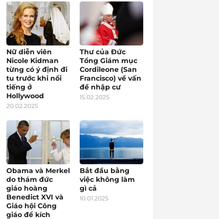
Nữ diễn viên
Thư của Đức
Nicole Kidman
Tổng Giám mục
từng có ý định đi
Cordileone (San
tu trước khi nổi
Francisco) về vấn
tiếng ở
đề nhập cư
Hollywood
15.02.2025
20.02.2025
Obama và Merkel
Bắt đầu bằng
do thám đức
việc không làm
giáo hoàng
gì cả
Benedict XVI và
10.01.2025
Giáo hội Công
giáo để kích