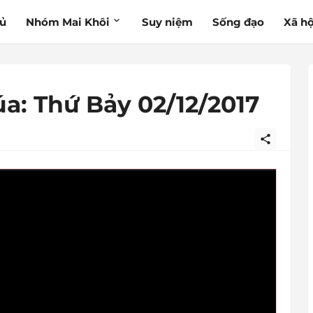
hủ
Nhóm Mai Khôi
Suy niệm
Sống đạo
Xã hộ
a: Thứ Bảy 02/12/2017