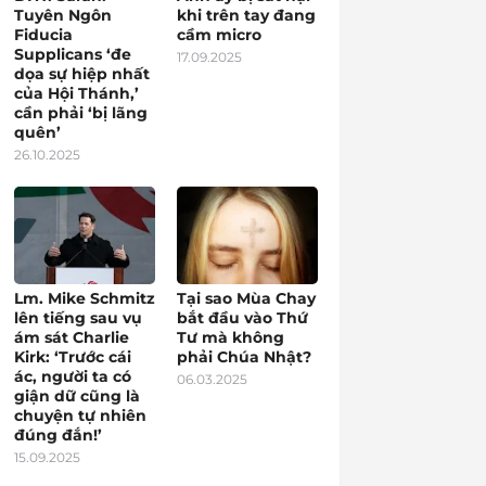
Tuyên Ngôn
khi trên tay đang
Fiducia
cầm micro
Supplicans ‘đe
17.09.2025
dọa sự hiệp nhất
của Hội Thánh,’
cần phải ‘bị lãng
quên’
26.10.2025
Lm. Mike Schmitz
Tại sao Mùa Chay
lên tiếng sau vụ
bắt đầu vào Thứ
ám sát Charlie
Tư mà không
Kirk: ‘Trước cái
phải Chúa Nhật?
ác, người ta có
06.03.2025
giận dữ cũng là
chuyện tự nhiên
đúng đắn!’
15.09.2025