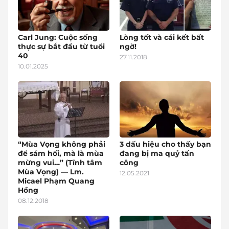
Carl Jung: Cuộc sống
Lòng tốt và cái kết bất
thực sự bắt đầu từ tuổi
ngờ!
40
27.11.2018
10.01.2025
“Mùa Vọng không phải
3 dấu hiệu cho thấy bạn
để sám hối, mà là mùa
đang bị ma quỷ tấn
mừng vui…” (Tĩnh tâm
công
Mùa Vọng) — Lm.
12.05.2021
Micael Phạm Quang
Hồng
08.12.2018