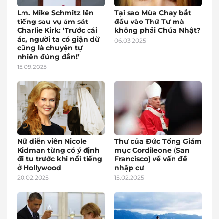
Lm. Mike Schmitz lên
Tại sao Mùa Chay bắt
tiếng sau vụ ám sát
đầu vào Thứ Tư mà
Charlie Kirk: ‘Trước cái
không phải Chúa Nhật?
ác, người ta có giận dữ
06.03.2025
cũng là chuyện tự
nhiên đúng đắn!’
15.09.2025
Nữ diễn viên Nicole
Thư của Đức Tổng Giám
Kidman từng có ý định
mục Cordileone (San
đi tu trước khi nổi tiếng
Francisco) về vấn đề
ở Hollywood
nhập cư
20.02.2025
15.02.2025