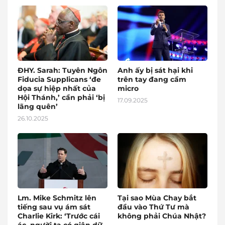
ĐHY. Sarah: Tuyên Ngôn
Anh ấy bị sát hại khi
Fiducia Supplicans ‘đe
trên tay đang cầm
dọa sự hiệp nhất của
micro
Hội Thánh,’ cần phải ‘bị
17.09.2025
lãng quên’
26.10.2025
Lm. Mike Schmitz lên
Tại sao Mùa Chay bắt
tiếng sau vụ ám sát
đầu vào Thứ Tư mà
Charlie Kirk: ‘Trước cái
không phải Chúa Nhật?
ác, người ta có giận dữ