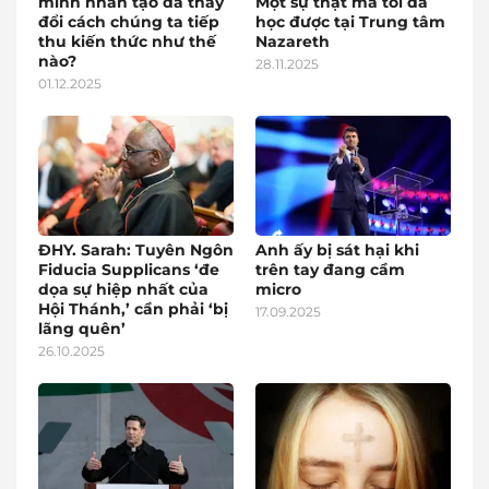
minh nhân tạo đã thay
Một sự thật mà tôi đã
đổi cách chúng ta tiếp
học được tại Trung tâm
thu kiến thức như thế
Nazareth
nào?
28.11.2025
01.12.2025
ĐHY. Sarah: Tuyên Ngôn
Anh ấy bị sát hại khi
Fiducia Supplicans ‘đe
trên tay đang cầm
dọa sự hiệp nhất của
micro
Hội Thánh,’ cần phải ‘bị
17.09.2025
lãng quên’
26.10.2025