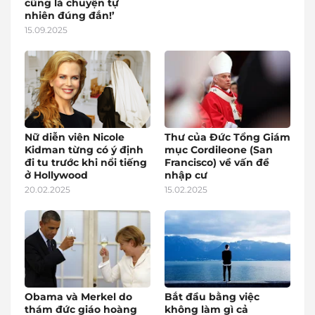
cũng là chuyện tự
nhiên đúng đắn!’
15.09.2025
Nữ diễn viên Nicole
Thư của Đức Tổng Giám
Kidman từng có ý định
mục Cordileone (San
đi tu trước khi nổi tiếng
Francisco) về vấn đề
ở Hollywood
nhập cư
20.02.2025
15.02.2025
Obama và Merkel do
Bắt đầu bằng việc
thám đức giáo hoàng
không làm gì cả