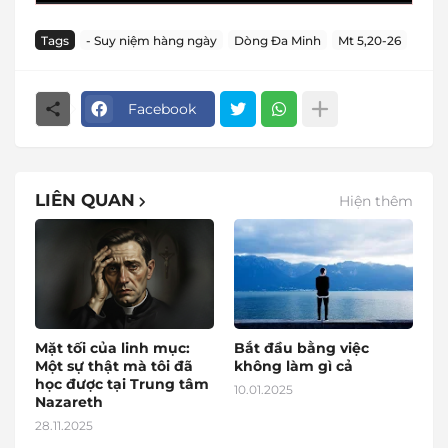
Tags
- Suy niệm hàng ngày
Dòng Đa Minh
Mt 5,20-26
Facebook
LIÊN QUAN
Hiện thêm
Mặt tối của linh mục:
Bắt đầu bằng việc
Một sự thật mà tôi đã
không làm gì cả
học được tại Trung tâm
10.01.2025
Nazareth
28.11.2025