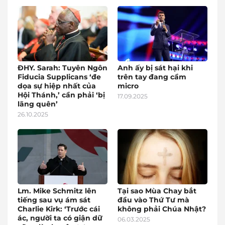
ĐHY. Sarah: Tuyên Ngôn
Anh ấy bị sát hại khi
Fiducia Supplicans ‘đe
trên tay đang cầm
dọa sự hiệp nhất của
micro
Hội Thánh,’ cần phải ‘bị
17.09.2025
lãng quên’
26.10.2025
Lm. Mike Schmitz lên
Tại sao Mùa Chay bắt
tiếng sau vụ ám sát
đầu vào Thứ Tư mà
Charlie Kirk: ‘Trước cái
không phải Chúa Nhật?
ác, người ta có giận dữ
06.03.2025