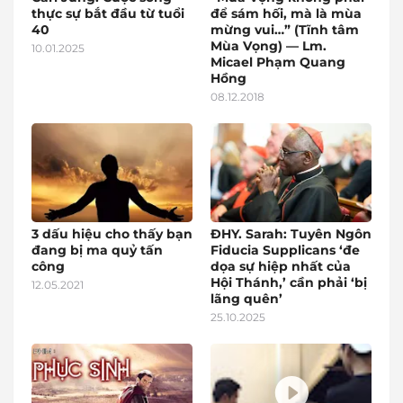
thực sự bắt đầu từ tuổi
để sám hối, mà là mùa
40
mừng vui…” (Tĩnh tâm
Mùa Vọng) — Lm.
10.01.2025
Micael Phạm Quang
Hồng
08.12.2018
3 dấu hiệu cho thấy bạn
ĐHY. Sarah: Tuyên Ngôn
đang bị ma quỷ tấn
Fiducia Supplicans ‘đe
công
dọa sự hiệp nhất của
Hội Thánh,’ cần phải ‘bị
12.05.2021
lãng quên’
25.10.2025