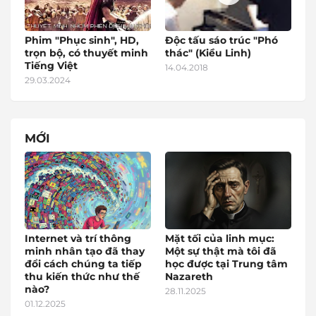
Phim "Phục sinh", HD,
Độc tấu sáo trúc "Phó
trọn bộ, có thuyết minh
thác" (Kiều Linh)
Tiếng Việt
14.04.2018
29.03.2024
MỚI
Internet và trí thông
Mặt tối của linh mục:
minh nhân tạo đã thay
Một sự thật mà tôi đã
đổi cách chúng ta tiếp
học được tại Trung tâm
thu kiến thức như thế
Nazareth
nào?
28.11.2025
01.12.2025