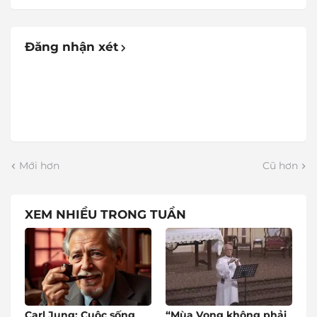
Đăng nhận xét
Mới hơn
Cũ hơn
XEM NHIỀU TRONG TUẦN
Carl Jung: Cuộc sống
“Mùa Vọng không phải