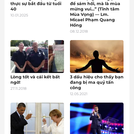
thực sự bắt đầu từ tuổi
để sám hối, mà là mùa
40
mừng vui…” (Tĩnh tâm
Mùa Vọng) — Lm.
10.01.2025
Micael Phạm Quang
Hồng
08.12.2018
Lòng tốt và cái kết bất
3 dấu hiệu cho thấy bạn
ngờ!
đang bị ma quỷ tấn
công
27.11.2018
12.05.2021