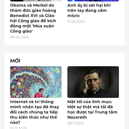
Obama và Merkel do
Anh ấy bị sát hại khi
thám đức giáo hoàng
trên tay đang cầm
Benedict XVI và Giáo
micro
hội Công giáo để kích
17.09.2025
động một 'Mùa xuân
Công giáo'
08.02.2025
MỚI
Internet và trí thông
Mặt tối của linh mục:
minh nhân tạo đã thay
Một sự thật mà tôi đã
đổi cách chúng ta tiếp
học được tại Trung tâm
thu kiến thức như thế
Nazareth
nào?
28.11.2025
01.12.2025