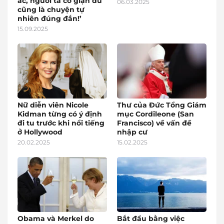
ác, người ta có giận dữ
06.03.2025
cũng là chuyện tự
nhiên đúng đắn!’
15.09.2025
Nữ diễn viên Nicole
Thư của Đức Tổng Giám
Kidman từng có ý định
mục Cordileone (San
đi tu trước khi nổi tiếng
Francisco) về vấn đề
ở Hollywood
nhập cư
20.02.2025
15.02.2025
Obama và Merkel do
Bắt đầu bằng việc