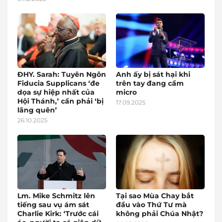
ĐHY. Sarah: Tuyên Ngôn
Anh ấy bị sát hại khi
Fiducia Supplicans ‘đe
trên tay đang cầm
dọa sự hiệp nhất của
micro
Hội Thánh,’ cần phải ‘bị
17.09.2025
lãng quên’
26.10.2025
Lm. Mike Schmitz lên
Tại sao Mùa Chay bắt
tiếng sau vụ ám sát
đầu vào Thứ Tư mà
Charlie Kirk: ‘Trước cái
không phải Chúa Nhật?