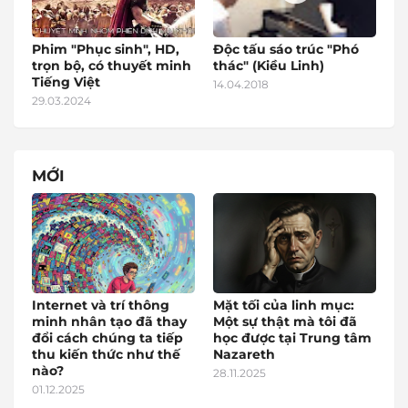
Phim "Phục sinh", HD,
Độc tấu sáo trúc "Phó
trọn bộ, có thuyết minh
thác" (Kiều Linh)
Tiếng Việt
14.04.2018
29.03.2024
MỚI
Internet và trí thông
Mặt tối của linh mục:
minh nhân tạo đã thay
Một sự thật mà tôi đã
đổi cách chúng ta tiếp
học được tại Trung tâm
thu kiến thức như thế
Nazareth
nào?
28.11.2025
01.12.2025