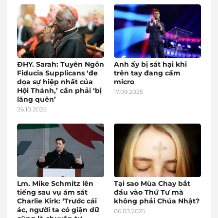
ĐHY. Sarah: Tuyên Ngôn
Anh ấy bị sát hại khi
Fiducia Supplicans ‘đe
trên tay đang cầm
dọa sự hiệp nhất của
micro
Hội Thánh,’ cần phải ‘bị
17.09.2025
lãng quên’
26.10.2025
Lm. Mike Schmitz lên
Tại sao Mùa Chay bắt
tiếng sau vụ ám sát
đầu vào Thứ Tư mà
Charlie Kirk: ‘Trước cái
không phải Chúa Nhật?
ác, người ta có giận dữ
06.03.2025