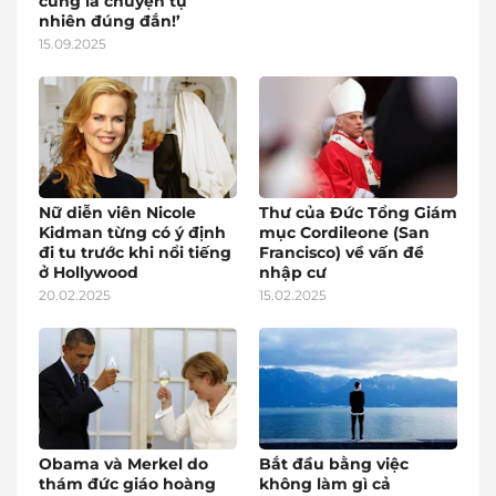
cũng là chuyện tự
nhiên đúng đắn!’
15.09.2025
Nữ diễn viên Nicole
Thư của Đức Tổng Giám
Kidman từng có ý định
mục Cordileone (San
đi tu trước khi nổi tiếng
Francisco) về vấn đề
ở Hollywood
nhập cư
20.02.2025
15.02.2025
Obama và Merkel do
Bắt đầu bằng việc
thám đức giáo hoàng
không làm gì cả