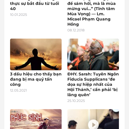
thực sự bắt đầu từ tuổi
để sám hối, mà là mùa
40
mừng vui…” (Tĩnh tâm
Mùa Vọng) — Lm.
10.01.2025
Micael Phạm Quang
Hồng
08.12.2018
3 dấu hiệu cho thấy bạn
ĐHY. Sarah: Tuyên Ngôn
đang bị ma quỷ tấn
Fiducia Supplicans ‘đe
công
dọa sự hiệp nhất của
Hội Thánh,’ cần phải ‘bị
12.05.2021
lãng quên’
25.10.2025