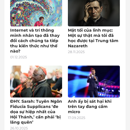
Internet và trí thông
Mặt tối của linh mục:
minh nhân tạo đã thay
Một sự thật mà tôi đã
đổi cách chúng ta tiếp
học được tại Trung tâm
thu kiến thức như thế
Nazareth
nào?
28.11.2025
01.12.2025
ĐHY. Sarah: Tuyên Ngôn
Anh ấy bị sát hại khi
Fiducia Supplicans ‘đe
trên tay đang cầm
dọa sự hiệp nhất của
micro
Hội Thánh,’ cần phải ‘bị
17.09.2025
lãng quên’
26.10.2025