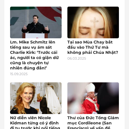
Lm. Mike Schmitz lên
Tại sao Mùa Chay bắt
tiếng sau vụ ám sát
đầu vào Thứ Tư mà
Charlie Kirk: ‘Trước cái
không phải Chúa Nhật?
ác, người ta có giận dữ
06.03.2025
cũng là chuyện tự
nhiên đúng đắn!’
15.09.2025
Nữ diễn viên Nicole
Thư của Đức Tổng Giám
Kidman từng có ý định
mục Cordileone (San
đi tu trước khi nổi tiếng
Francisco) về vấn đề