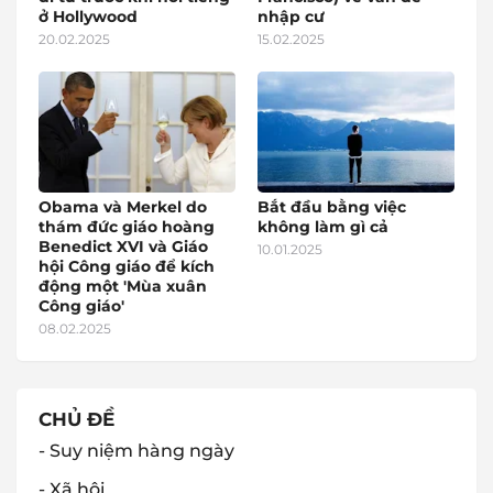
ở Hollywood
nhập cư
20.02.2025
15.02.2025
Obama và Merkel do
Bắt đầu bằng việc
thám đức giáo hoàng
không làm gì cả
Benedict XVI và Giáo
10.01.2025
hội Công giáo để kích
động một 'Mùa xuân
Công giáo'
08.02.2025
CHỦ ĐỀ
- Suy niệm hàng ngày
- Xã hội