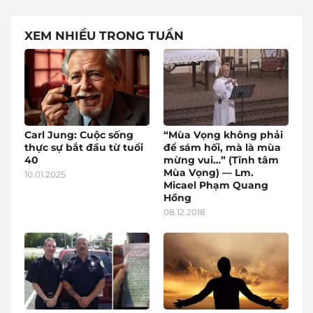
XEM NHIỀU TRONG TUẦN
Carl Jung: Cuộc sống
“Mùa Vọng không phải
thực sự bắt đầu từ tuổi
để sám hối, mà là mùa
40
mừng vui…” (Tĩnh tâm
Mùa Vọng) — Lm.
10.01.2025
Micael Phạm Quang
Hồng
08.12.2018