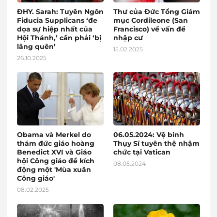
ĐHY. Sarah: Tuyên Ngôn
Thư của Đức Tổng Giám
Fiducia Supplicans ‘đe
mục Cordileone (San
dọa sự hiệp nhất của
Francisco) về vấn đề
Hội Thánh,’ cần phải ‘bị
nhập cư
lãng quên’
15.02.2025
26.10.2025
Obama và Merkel do
06.05.2024: Vệ binh
thám đức giáo hoàng
Thụy Sĩ tuyên thệ nhậm
Benedict XVI và Giáo
chức tại Vatican
hội Công giáo để kích
08.05.2024
động một 'Mùa xuân
Công giáo'
08.02.2025