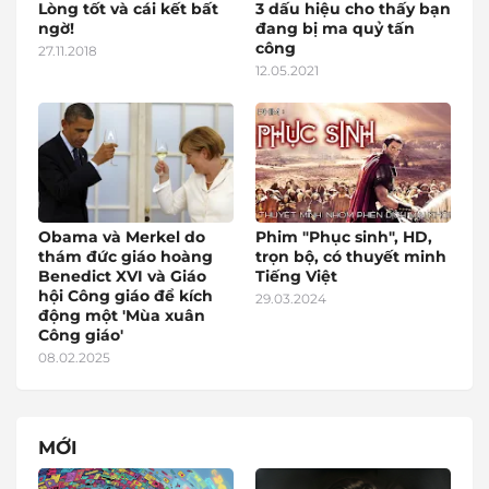
Lòng tốt và cái kết bất
3 dấu hiệu cho thấy bạn
ngờ!
đang bị ma quỷ tấn
công
27.11.2018
12.05.2021
Obama và Merkel do
Phim "Phục sinh", HD,
thám đức giáo hoàng
trọn bộ, có thuyết minh
Benedict XVI và Giáo
Tiếng Việt
hội Công giáo để kích
29.03.2024
động một 'Mùa xuân
Công giáo'
08.02.2025
MỚI