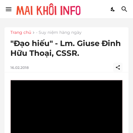
Trang chủ
- Suy niệm hàng ngày
"Đạo hiếu" - Lm. Giuse Đinh
Hữu Thoại, CSSR.
16.02.2018