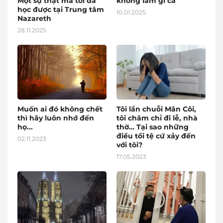
Một sự thật mà tôi đã
không làm gì cả
học được tại Trung tâm
10.01.2025
Nazareth
28.11.2025
Muốn ai đó không chết
Tôi lần chuỗi Mân Côi,
thì hãy luôn nhớ đến
tôi chăm chỉ đi lễ, nhà
họ...
thờ… Tại sao những
điều tồi tệ cứ xảy đến
02.11.2023
với tôi?
17.05.2023