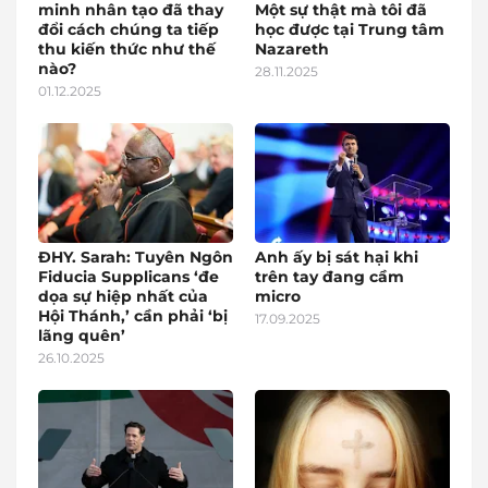
minh nhân tạo đã thay
Một sự thật mà tôi đã
đổi cách chúng ta tiếp
học được tại Trung tâm
thu kiến thức như thế
Nazareth
nào?
28.11.2025
01.12.2025
ĐHY. Sarah: Tuyên Ngôn
Anh ấy bị sát hại khi
Fiducia Supplicans ‘đe
trên tay đang cầm
dọa sự hiệp nhất của
micro
Hội Thánh,’ cần phải ‘bị
17.09.2025
lãng quên’
26.10.2025