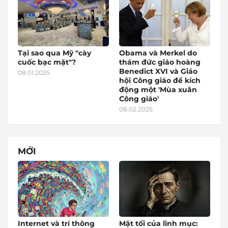
Tại sao qua Mỹ "cày
Obama và Merkel do
cuốc bạc mặt"?
thám đức giáo hoàng
Benedict XVI và Giáo
08.01.2025
hội Công giáo để kích
động một 'Mùa xuân
Công giáo'
08.02.2025
MỚI
Internet và trí thông
Mặt tối của linh mục: