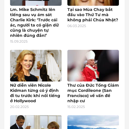
Lm. Mike Schmitz lên
Tại sao Mùa Chay bắt
tiếng sau vụ ám sát
đầu vào Thứ Tư mà
Charlie Kirk: ‘Trước cái
không phải Chúa Nhật?
ác, người ta có giận dữ
06.03.2025
cũng là chuyện tự
nhiên đúng đắn!’
15.09.2025
Nữ diễn viên Nicole
Thư của Đức Tổng Giám
Kidman từng có ý định
mục Cordileone (San
đi tu trước khi nổi tiếng
Francisco) về vấn đề
ở Hollywood
nhập cư
20.02.2025
15.02.2025