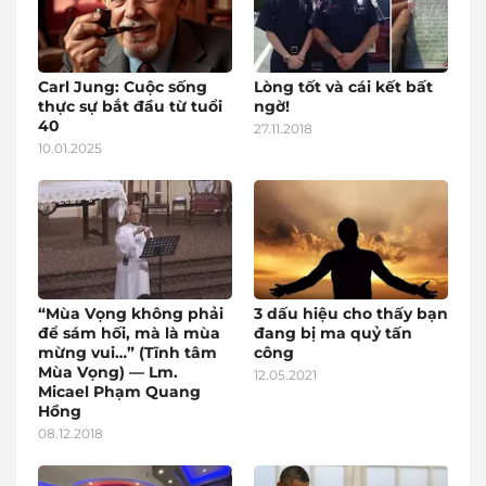
Carl Jung: Cuộc sống
Lòng tốt và cái kết bất
thực sự bắt đầu từ tuổi
ngờ!
40
27.11.2018
10.01.2025
“Mùa Vọng không phải
3 dấu hiệu cho thấy bạn
để sám hối, mà là mùa
đang bị ma quỷ tấn
mừng vui…” (Tĩnh tâm
công
Mùa Vọng) — Lm.
12.05.2021
Micael Phạm Quang
Hồng
08.12.2018