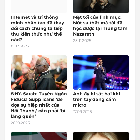
Internet và trí thông
Mặt tối của linh mục:
minh nhân tạo đã thay
Một sự thật mà tôi đã
đổi cách chúng ta tiếp
học được tại Trung tâm
thu kiến thức như thế
Nazareth
nào?
28.11.2025
01.12.2025
ĐHY. Sarah: Tuyên Ngôn
Anh ấy bị sát hại khi
Fiducia Supplicans ‘đe
trên tay đang cầm
dọa sự hiệp nhất của
micro
Hội Thánh,’ cần phải ‘bị
17.09.2025
lãng quên’
26.10.2025