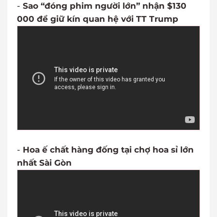
-
Sao “đóng phim người lớn” nhận $130
000 để giữ kín quan hệ với TT Trump
-
Hoa ế chất hàng đống tại chợ hoa sỉ lớn
nhất Sài Gòn