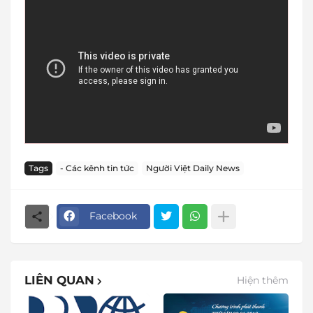
Tags
- Các kênh tin tức
Người Việt Daily News
Facebook
LIÊN QUAN
Hiện thêm