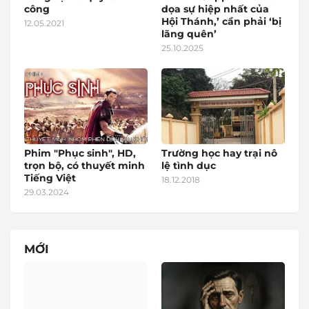
công
dọa sự hiệp nhất của
Hội Thánh,’ cần phải ‘bị
12.05.2021
lãng quên’
25.10.2025
Phim "Phục sinh", HD,
Trường học hay trại nô
trọn bộ, có thuyết minh
lệ tình dục
Tiếng Việt
18.12.2018
29.03.2024
MỚI