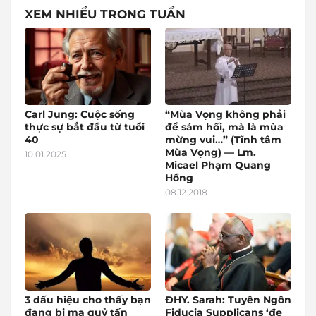
XEM NHIỀU TRONG TUẦN
Carl Jung: Cuộc sống
“Mùa Vọng không phải
thực sự bắt đầu từ tuổi
để sám hối, mà là mùa
40
mừng vui…” (Tĩnh tâm
Mùa Vọng) — Lm.
10.01.2025
Micael Phạm Quang
Hồng
08.12.2018
3 dấu hiệu cho thấy bạn
ĐHY. Sarah: Tuyên Ngôn
đang bị ma quỷ tấn
Fiducia Supplicans ‘đe