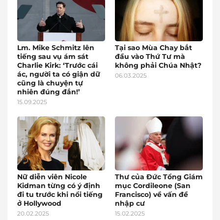
Lm. Mike Schmitz lên
Tại sao Mùa Chay bắt
tiếng sau vụ ám sát
đầu vào Thứ Tư mà
Charlie Kirk: ‘Trước cái
không phải Chúa Nhật?
ác, người ta có giận dữ
06.03.2025
cũng là chuyện tự
nhiên đúng đắn!’
15.09.2025
Nữ diễn viên Nicole
Thư của Đức Tổng Giám
Kidman từng có ý định
mục Cordileone (San
đi tu trước khi nổi tiếng
Francisco) về vấn đề
ở Hollywood
nhập cư
20.02.2025
15.02.2025