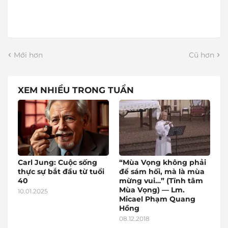
Mới hơn
Cũ hơn
XEM NHIỀU TRONG TUẦN
Carl Jung: Cuộc sống
“Mùa Vọng không phải
thực sự bắt đầu từ tuổi
để sám hối, mà là mùa
40
mừng vui…” (Tĩnh tâm
Mùa Vọng) — Lm.
10.01.2025
Micael Phạm Quang
Hồng
08.12.2018