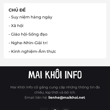
CHỦ ĐỀ
- Suy niệm hàng ngày
- Xã hội
- Giáo hội-Sống đạo
- Nghe-Nhìn-Giải trí
- Kinh nghiệm-Ẩm thực
Mai Khôi Info cố gắng cung cấp những thông tin đa
chiều, kịp thời và bổ ích.
Email liên hệ:
lienhe@maikhoi.net
.