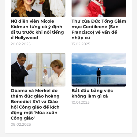
Nữ diễn viên Nicole
Thư của Đức Tổng Giám
Kidman từng có ý định
mục Cordileone (San
đi tu trước khi nổi tiếng
Francisco) về vấn đề
ở Hollywood
nhập cư
20.02.2025
15.02.2025
Obama và Merkel do
Bắt đầu bằng việc
thám đức giáo hoàng
không làm gì cả
Benedict XVI và Giáo
10.01.2025
hội Công giáo để kích
động một 'Mùa xuân
Công giáo'
08.02.2025