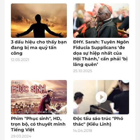
3 dấu hiệu cho thấy bạn
ĐHY. Sarah: Tuyên Ngôn
đang bị ma quỷ tấn
Fiducia Supplicans ‘đe
công
dọa sự hiệp nhất của
Hội Thánh,’ cần phải ‘bị
12.05.2021
lãng quên’
25.10.2025
Phim "Phục sinh", HD,
Độc tấu sáo trúc "Phó
trọn bộ, có thuyết minh
thác" (Kiều Linh)
Tiếng Việt
14.04.2018
29.03.2024