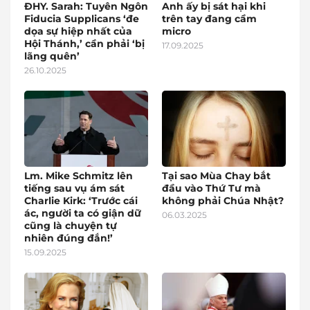
ĐHY. Sarah: Tuyên Ngôn
Anh ấy bị sát hại khi
Fiducia Supplicans ‘đe
trên tay đang cầm
dọa sự hiệp nhất của
micro
Hội Thánh,’ cần phải ‘bị
17.09.2025
lãng quên’
26.10.2025
Lm. Mike Schmitz lên
Tại sao Mùa Chay bắt
tiếng sau vụ ám sát
đầu vào Thứ Tư mà
Charlie Kirk: ‘Trước cái
không phải Chúa Nhật?
ác, người ta có giận dữ
06.03.2025
cũng là chuyện tự
nhiên đúng đắn!’
15.09.2025