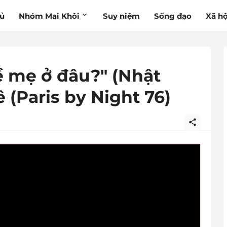
hủ
Nhóm Mai Khôi
Suy niệm
Sống đạo
Xã hộ
ề mẹ ở đâu?" (Nhật
 (Paris by Night 76)