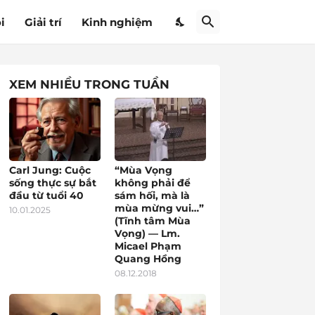
i
Giải trí
Kinh nghiệm
XEM NHIỀU TRONG TUẦN
Carl Jung: Cuộc
“Mùa Vọng
sống thực sự bắt
không phải để
đầu từ tuổi 40
sám hối, mà là
mùa mừng vui…”
10.01.2025
(Tĩnh tâm Mùa
Vọng) — Lm.
Micael Phạm
Quang Hồng
08.12.2018