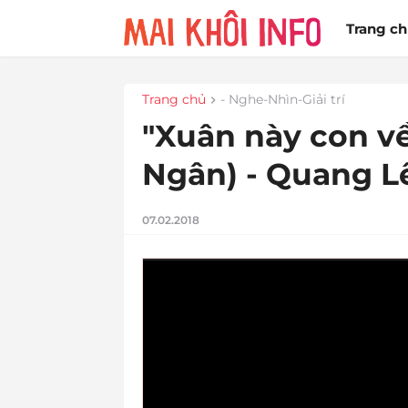
Trang c
Trang chủ
- Nghe-Nhìn-Giải trí
"Xuân này con v
Ngân) - Quang Lê
07.02.2018