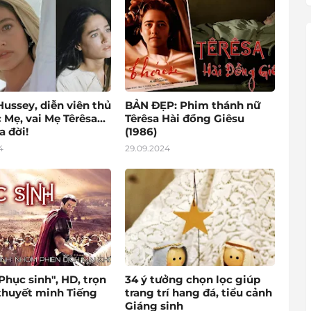
Hussey, diễn viên thủ
BẢN ĐẸP: Phim thánh nữ
 Mẹ, vai Mẹ Têrêsa...
Têrêsa Hài đồng Giêsu
a đời!
(1986)
4
29.09.2024
hục sinh", HD, trọn
34 ý tưởng chọn lọc giúp
 thuyết minh Tiếng
trang trí hang đá, tiểu cảnh
Giáng sinh