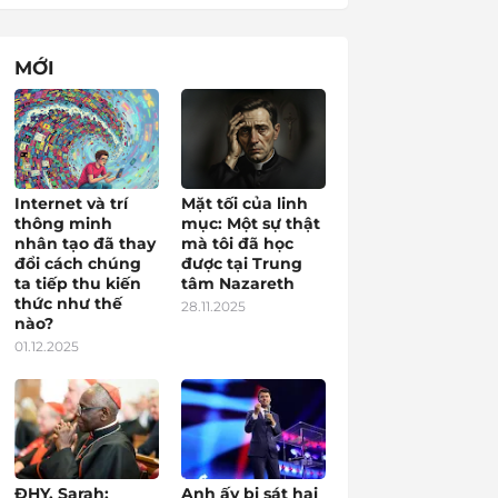
MỚI
Internet và trí
Mặt tối của linh
thông minh
mục: Một sự thật
nhân tạo đã thay
mà tôi đã học
đổi cách chúng
được tại Trung
ta tiếp thu kiến
tâm Nazareth
thức như thế
28.11.2025
nào?
01.12.2025
ĐHY. Sarah:
Anh ấy bị sát hại