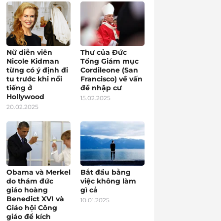
Nữ diễn viên
Thư của Đức
Nicole Kidman
Tổng Giám mục
từng có ý định đi
Cordileone (San
tu trước khi nổi
Francisco) về vấn
tiếng ở
đề nhập cư
Hollywood
15.02.2025
20.02.2025
Obama và Merkel
Bắt đầu bằng
do thám đức
việc không làm
giáo hoàng
gì cả
Benedict XVI và
10.01.2025
Giáo hội Công
giáo để kích