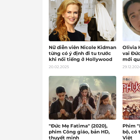
Nữ diễn viên Nicole Kidman
Olivia 
từng có ý định đi tu trước
vai Đức
khi nổi tiếng ở Hollywood
mới qu
20.02.2025
29.12.202
"Đức Mẹ Fatima" (2020),
Phim "P
phim Công giáo, bản HD,
bộ, có
thuyết minh
Việt