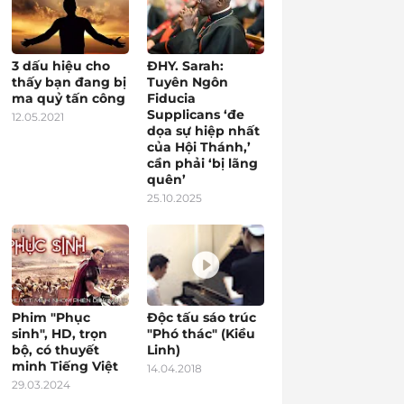
3 dấu hiệu cho
ĐHY. Sarah:
thấy bạn đang bị
Tuyên Ngôn
ma quỷ tấn công
Fiducia
Supplicans ‘đe
12.05.2021
dọa sự hiệp nhất
của Hội Thánh,’
cần phải ‘bị lãng
quên’
25.10.2025
Phim "Phục
Độc tấu sáo trúc
sinh", HD, trọn
"Phó thác" (Kiều
bộ, có thuyết
Linh)
minh Tiếng Việt
14.04.2018
29.03.2024