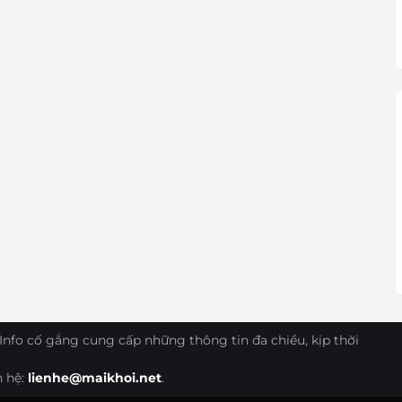
Info cố gắng cung cấp những thông tin đa chiều, kịp thời
n hệ:
lienhe@maikhoi.net
.