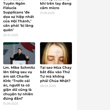
Tuyên Ngôn
khi trên tay đang
Fiducia
cầm micro
Supplicans ‘đe
17.09.2025
dọa sự hiệp nhất
của Hội Thánh,’
cần phải ‘bị lãng
quên’
26.10.2025
Lm. Mike Schmitz
Tại sao Mùa Chay
lên tiếng sau vụ
bắt đầu vào Thứ
ám sát Charlie
Tư mà không
Kirk: ‘Trước cái
phải Chúa Nhật?
ác, người ta có
06.03.2025
giận dữ cũng là
chuyện tự nhiên
đúng đắn!’
15.09.2025