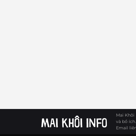
Mai Khôi 
và bổ ích.
Email liê