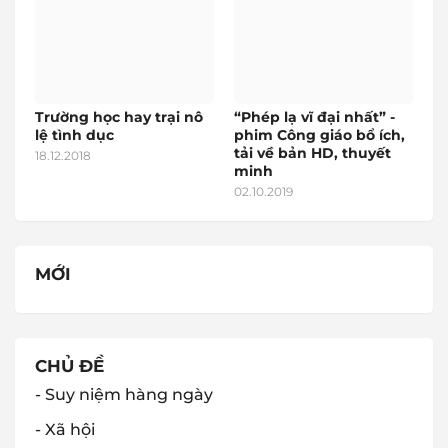
Trường học hay trại nô
“Phép lạ vĩ đại nhất” -
lệ tình dục
phim Công giáo bổ ích,
tải về bản HD, thuyết
18.12.2018
minh
02.10.2019
MỚI
CHỦ ĐỀ
- Suy niệm hàng ngày
- Xã hội