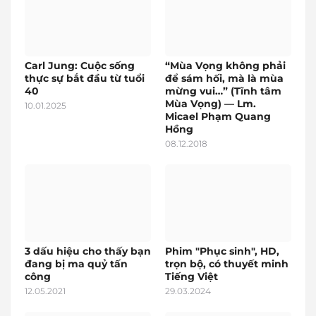
Carl Jung: Cuộc sống
“Mùa Vọng không phải
thực sự bắt đầu từ tuổi
để sám hối, mà là mùa
40
mừng vui…” (Tĩnh tâm
Mùa Vọng) — Lm.
10.01.2025
Micael Phạm Quang
Hồng
08.12.2018
3 dấu hiệu cho thấy bạn
Phim "Phục sinh", HD,
đang bị ma quỷ tấn
trọn bộ, có thuyết minh
công
Tiếng Việt
12.05.2021
29.03.2024