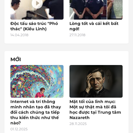
Độc tấu sáo trúc "Phó
Lòng tốt và cái kết bất
thác" (Kiều Linh)
ngờ!
14.04.2018
27.11.2018
MỚI
Internet và trí thông
Mặt tối của linh mục:
minh nhân tạo đã thay
Một sự thật mà tôi đã
đổi cách chúng ta tiếp
học được tại Trung tâm
thu kiến thức như thế
Nazareth
nào?
28.11.2025
01.12.2025