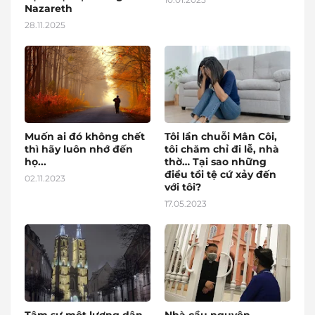
Nazareth
28.11.2025
Muốn ai đó không chết
Tôi lần chuỗi Mân Côi,
thì hãy luôn nhớ đến
tôi chăm chỉ đi lễ, nhà
họ...
thờ… Tại sao những
điều tồi tệ cứ xảy đến
02.11.2023
với tôi?
17.05.2023