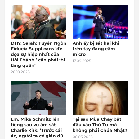
ĐHY. Sarah: Tuyên Ngôn
Anh ấy bị sát hại khi
Fiducia Supplicans ‘đe
trên tay đang cầm
dọa sự hiệp nhất của
micro
Hội Thánh,’ cần phải ‘bị
17.09.2025
lãng quên’
26.10.2025
Lm. Mike Schmitz lên
Tại sao Mùa Chay bắt
tiếng sau vụ ám sát
đầu vào Thứ Tư mà
Charlie Kirk: ‘Trước cái
không phải Chúa Nhật?
ác, người ta có giận dữ
06.03.2025