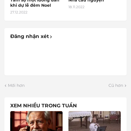
Tâm sự một lương dân
Nhà cầu nguyện
khi dự lễ đêm Noel
18.11.2022
27.12.2022
Đăng nhận xét
Mới hơn
Cũ hơn
XEM NHIỀU TRONG TUẦN