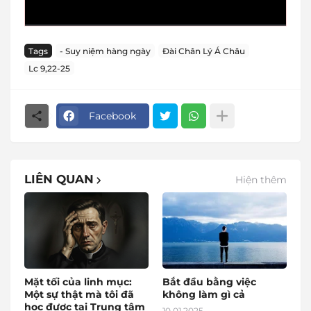
Tags
- Suy niệm hàng ngày
Đài Chân Lý Á Châu
Lc 9,22-25
Facebook
LIÊN QUAN
Hiện thêm
Mặt tối của linh mục:
Bắt đầu bằng việc
Một sự thật mà tôi đã
không làm gì cả
học được tại Trung tâm
10.01.2025