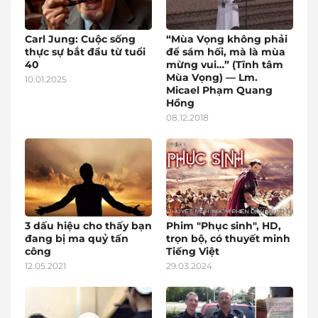
Carl Jung: Cuộc sống
“Mùa Vọng không phải
thực sự bắt đầu từ tuổi
để sám hối, mà là mùa
40
mừng vui…” (Tĩnh tâm
Mùa Vọng) — Lm.
10.01.2025
Micael Phạm Quang
Hồng
08.12.2018
3 dấu hiệu cho thấy bạn
Phim "Phục sinh", HD,
đang bị ma quỷ tấn
trọn bộ, có thuyết minh
công
Tiếng Việt
12.05.2021
29.03.2024