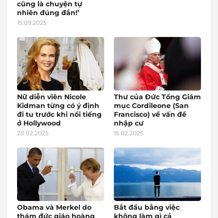
cũng là chuyện tự
nhiên đúng đắn!’
15.09.2025
Nữ diễn viên Nicole
Thư của Đức Tổng Giám
Kidman từng có ý định
mục Cordileone (San
đi tu trước khi nổi tiếng
Francisco) về vấn đề
ở Hollywood
nhập cư
20.02.2025
15.02.2025
Obama và Merkel do
Bắt đầu bằng việc
thám đức giáo hoàng
không làm gì cả