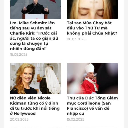
Lm. Mike Schmitz lên
Tại sao Mùa Chay bắt
tiếng sau vụ ám sát
đầu vào Thứ Tư mà
Charlie Kirk: ‘Trước cái
không phải Chúa Nhật?
ác, người ta có giận dữ
06.03.2025
cũng là chuyện tự
nhiên đúng đắn!’
15.09.2025
Nữ diễn viên Nicole
Thư của Đức Tổng Giám
Kidman từng có ý định
mục Cordileone (San
đi tu trước khi nổi tiếng
Francisco) về vấn đề
ở Hollywood
nhập cư
20.02.2025
15.02.2025