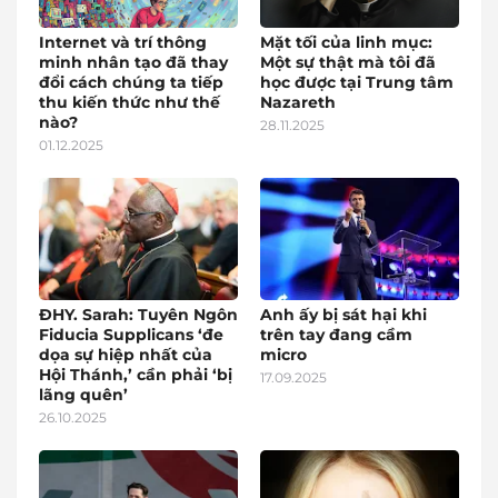
Internet và trí thông
Mặt tối của linh mục:
minh nhân tạo đã thay
Một sự thật mà tôi đã
đổi cách chúng ta tiếp
học được tại Trung tâm
thu kiến thức như thế
Nazareth
nào?
28.11.2025
01.12.2025
ĐHY. Sarah: Tuyên Ngôn
Anh ấy bị sát hại khi
Fiducia Supplicans ‘đe
trên tay đang cầm
dọa sự hiệp nhất của
micro
Hội Thánh,’ cần phải ‘bị
17.09.2025
lãng quên’
26.10.2025