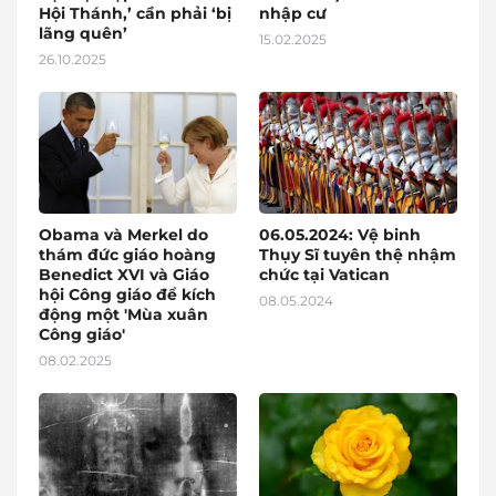
Hội Thánh,’ cần phải ‘bị
nhập cư
lãng quên’
15.02.2025
26.10.2025
Obama và Merkel do
06.05.2024: Vệ binh
thám đức giáo hoàng
Thụy Sĩ tuyên thệ nhậm
Benedict XVI và Giáo
chức tại Vatican
hội Công giáo để kích
08.05.2024
động một 'Mùa xuân
Công giáo'
08.02.2025