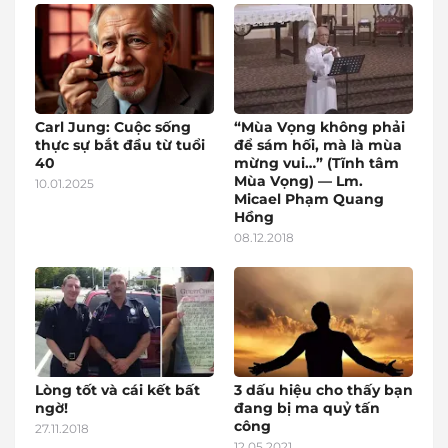
Carl Jung: Cuộc sống
“Mùa Vọng không phải
thực sự bắt đầu từ tuổi
để sám hối, mà là mùa
40
mừng vui…” (Tĩnh tâm
Mùa Vọng) — Lm.
10.01.2025
Micael Phạm Quang
Hồng
08.12.2018
Lòng tốt và cái kết bất
3 dấu hiệu cho thấy bạn
ngờ!
đang bị ma quỷ tấn
công
27.11.2018
12.05.2021