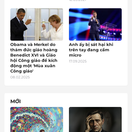
Obama và Merkel do
Anh ấy bị sát hại khi
thám đức giáo hoàng
trên tay đang cầm
Benedict XVI và Giáo
micro
hội Công giáo để kích
17.09.2025
động một 'Mùa xuân
Công giáo'
08.02.2025
MỚI