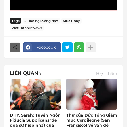
Tags
- Giáo hội-Sống đạo
Mùa Chay
VietCatholicNews
Facebook
LIÊN QUAN
Hiện thêm
ĐHY. Sarah: Tuyên Ngôn
Thư của Đức Tổng Giám
Fiducia Supplicans ‘đe
mục Cordileone (San
dọa sự hiệp nhất của
Francisco) về vấn đề