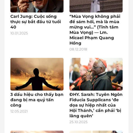
Carl Jung: Cuộc sống
“Mùa Vọng không phải
thực sự bắt đầu từ tuổi
để sám hối, mà là mùa
40
mừng vui…” (Tĩnh tâm
Mùa Vọng) — Lm.
10.01.2025
Micael Phạm Quang
Hồng
08.12.2018
3 dấu hiệu cho thấy bạn
ĐHY. Sarah: Tuyên Ngôn
đang bị ma quỷ tấn
Fiducia Supplicans ‘đe
công
dọa sự hiệp nhất của
Hội Thánh,’ cần phải ‘bị
12.05.2021
lãng quên’
25.10.2025