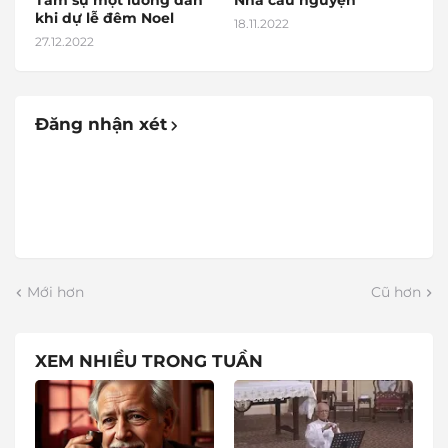
Tâm sự một lương dân
Nhà cầu nguyện
khi dự lễ đêm Noel
18.11.2022
27.12.2022
Đăng nhận xét
Mới hơn
Cũ hơn
XEM NHIỀU TRONG TUẦN