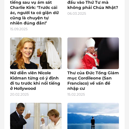
tiếng sau vụ ám sát
đầu vào Thứ Tư mà
Charlie Kirk: ‘Trước cái
không phải Chúa Nhật?
ác, người ta có giận dữ
06.03.2025
cũng là chuyện tự
nhiên đúng đắn!’
15.09.2025
Nữ diễn viên Nicole
Thư của Đức Tổng Giám
Kidman từng có ý định
mục Cordileone (San
đi tu trước khi nổi tiếng
Francisco) về vấn đề
ở Hollywood
nhập cư
20.02.2025
15.02.2025