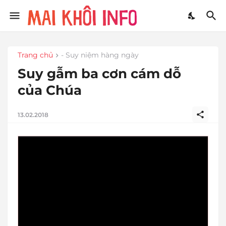
Trang chủ
- Suy niệm hàng ngày
Suy gẫm ba cơn cám dỗ
của Chúa
13.02.2018