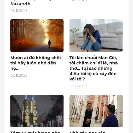
Nazareth
28.11.2025
Muốn ai đó không chết
Tôi lần chuỗi Mân Côi,
thì hãy luôn nhớ đến
tôi chăm chỉ đi lễ, nhà
họ...
thờ… Tại sao những
điều tồi tệ cứ xảy đến
02.11.2023
với tôi?
17.05.2023