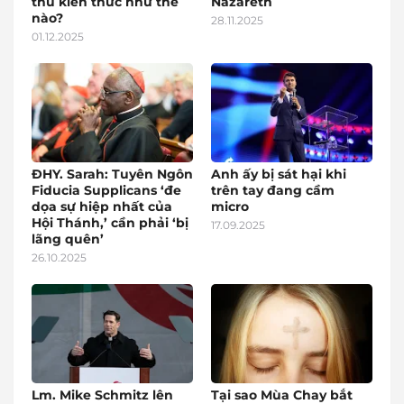
thu kiến thức như thế
Nazareth
nào?
28.11.2025
01.12.2025
ĐHY. Sarah: Tuyên Ngôn
Anh ấy bị sát hại khi
Fiducia Supplicans ‘đe
trên tay đang cầm
dọa sự hiệp nhất của
micro
Hội Thánh,’ cần phải ‘bị
17.09.2025
lãng quên’
26.10.2025
Lm. Mike Schmitz lên
Tại sao Mùa Chay bắt