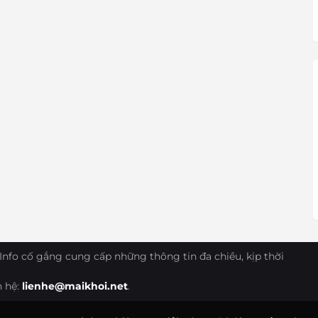
Info cố gắng cung cấp những thông tin đa chiều, kịp thời
n hệ:
lienhe@maikhoi.net
.