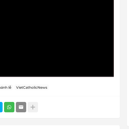
hánh lễ
VietCatholicNews