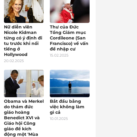
Nữ diễn viên
Thư của Đức
Nicole Kidman
Tổng Giám mục
từng có ý định đi
Cordileone (San
tu trước khi nổi
Francisco) về vấn
tiếng ở
đề nhập cư
Hollywood
15.02.2025
20.02.2025
Obama và Merkel
Bắt đầu bằng
do thám đức
việc không làm
giáo hoàng
gì cả
Benedict XVI và
10.01.2025
Giáo hội Công
giáo để kích
động một 'Mùa