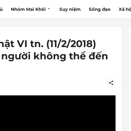
hủ
Nhóm Mai Khôi
Suy niệm
Sống đạo
Xã hộ
t VI tn. (11/2/2018)
người không thể đến