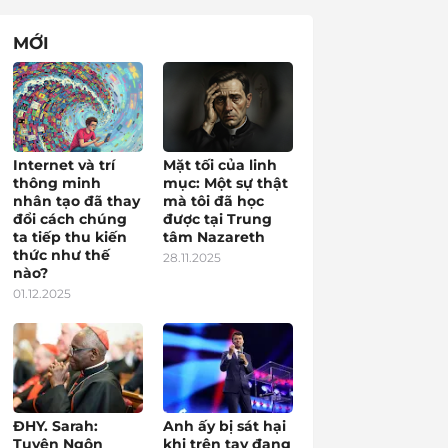
MỚI
Internet và trí
Mặt tối của linh
thông minh
mục: Một sự thật
nhân tạo đã thay
mà tôi đã học
đổi cách chúng
được tại Trung
ta tiếp thu kiến
tâm Nazareth
thức như thế
28.11.2025
nào?
01.12.2025
ĐHY. Sarah:
Anh ấy bị sát hại
Tuyên Ngôn
khi trên tay đang