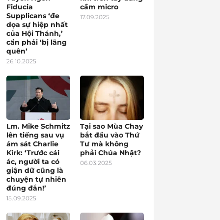
Fiducia
cầm micro
Supplicans ‘đe
17.09.2025
dọa sự hiệp nhất
của Hội Thánh,’
cần phải ‘bị lãng
quên’
26.10.2025
Lm. Mike Schmitz
Tại sao Mùa Chay
lên tiếng sau vụ
bắt đầu vào Thứ
ám sát Charlie
Tư mà không
Kirk: ‘Trước cái
phải Chúa Nhật?
ác, người ta có
06.03.2025
giận dữ cũng là
chuyện tự nhiên
đúng đắn!’
15.09.2025