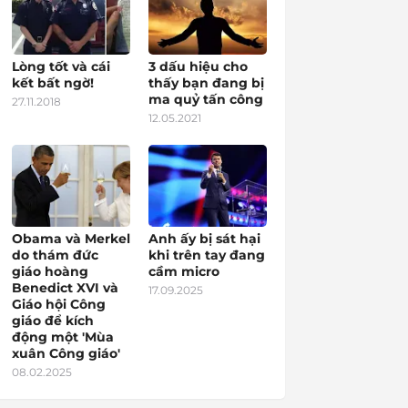
Lòng tốt và cái
3 dấu hiệu cho
kết bất ngờ!
thấy bạn đang bị
ma quỷ tấn công
27.11.2018
12.05.2021
Obama và Merkel
Anh ấy bị sát hại
do thám đức
khi trên tay đang
giáo hoàng
cầm micro
Benedict XVI và
17.09.2025
Giáo hội Công
giáo để kích
động một 'Mùa
xuân Công giáo'
08.02.2025