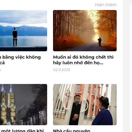
Hiện thêm
u bằng việc không
Muốn ai đó không chết thì
cả
hãy luôn nhớ đến họ...
5
02.11.2023
 một lương dân khi
Nhà cầu nguyện