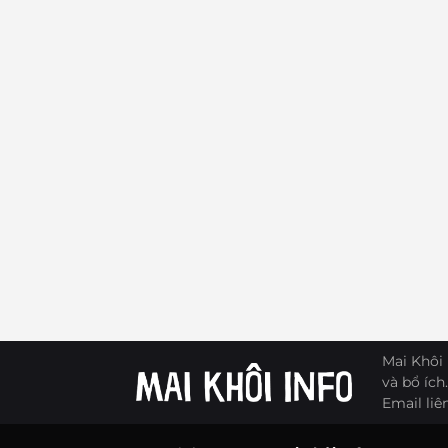
Mai Khôi 
và bổ ích.
Email liê