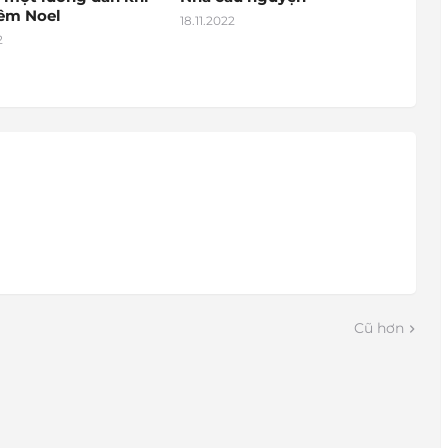
đêm Noel
18.11.2022
2
Cũ hơn