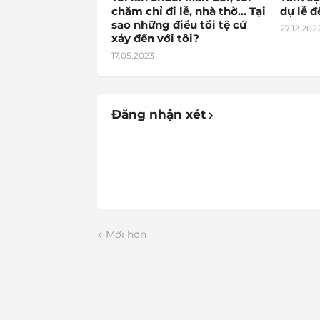
chăm chỉ đi lễ, nhà thờ… Tại
dự lễ 
sao những điều tồi tệ cứ
27.12.202
xảy đến với tôi?
17.05.2023
Đăng nhận xét
Mới hơn