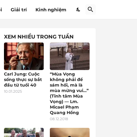
i
Giải trí
Kinh nghiệm
XEM NHIỀU TRONG TUẦN
Carl Jung: Cuộc
“Mùa Vọng
sống thực sự bắt
không phải để
đầu từ tuổi 40
sám hối, mà là
mùa mừng vui…”
10.01.2025
(Tĩnh tâm Mùa
Vọng) — Lm.
Micael Phạm
Quang Hồng
08.12.2018