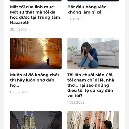
Mặt tối của linh mục:
Bắt đầu bằng việc
Một sự thật mà tôi đã
không làm gì cả
học được tại Trung tâm
10.01.2025
Nazareth
28.11.2025
Muốn ai đó không chết
Tôi lần chuỗi Mân Côi,
thì hãy luôn nhớ đến
tôi chăm chỉ đi lễ, nhà
họ...
thờ… Tại sao những
điều tồi tệ cứ xảy đến
02.11.2023
với tôi?
17.05.2023