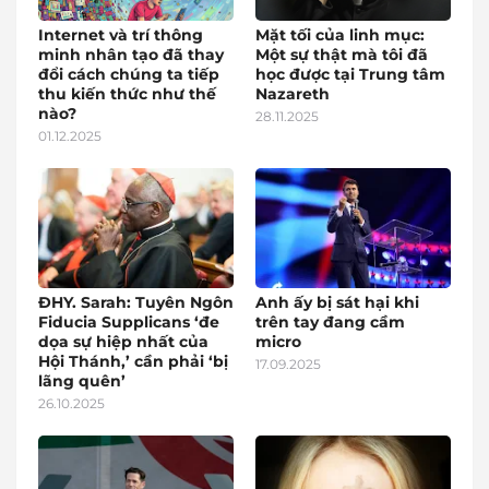
Internet và trí thông
Mặt tối của linh mục:
minh nhân tạo đã thay
Một sự thật mà tôi đã
đổi cách chúng ta tiếp
học được tại Trung tâm
thu kiến thức như thế
Nazareth
nào?
28.11.2025
01.12.2025
ĐHY. Sarah: Tuyên Ngôn
Anh ấy bị sát hại khi
Fiducia Supplicans ‘đe
trên tay đang cầm
dọa sự hiệp nhất của
micro
Hội Thánh,’ cần phải ‘bị
17.09.2025
lãng quên’
26.10.2025