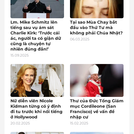
Lm. Mike Schmitz lên
Tại sao Mùa Chay bắt
tiếng sau vụ ám sát
đầu vào Thứ Tư mà
Charlie Kirk: ‘Trước cái
không phải Chúa Nhật?
ác, người ta có giận dữ
06.03.2025
cũng là chuyện tự
nhiên đúng đắn!’
15.09.2025
Nữ diễn viên Nicole
Thư của Đức Tổng Giám
Kidman từng có ý định
mục Cordileone (San
đi tu trước khi nổi tiếng
Francisco) về vấn đề
ở Hollywood
nhập cư
20.02.2025
15.02.2025