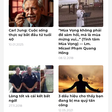
Carl Jung: Cuộc sống
“Mùa Vọng không phải
thực sự bắt đầu từ tuổi
để sám hối, mà là mùa
40
mừng vui…” (Tĩnh tâm
Mùa Vọng) — Lm.
10.01.2025
Micael Phạm Quang
Hồng
08.12.2018
Lòng tốt và cái kết bất
3 dấu hiệu cho thấy bạn
ngờ!
đang bị ma quỷ tấn
công
27.11.2018
12.05.2021