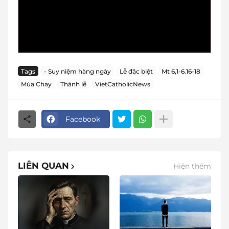
Tags
- Suy niệm hàng ngày
Lễ đặc biệt
Mt 6,1-6.16-18
Mùa Chay
Thánh lễ
VietCatholicNews
Facebook
LIÊN QUAN
Hiện thêm