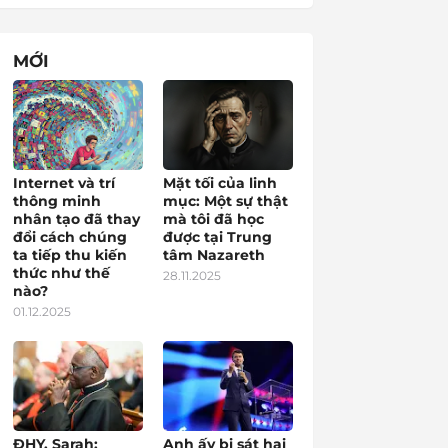
MỚI
Internet và trí
Mặt tối của linh
thông minh
mục: Một sự thật
nhân tạo đã thay
mà tôi đã học
đổi cách chúng
được tại Trung
ta tiếp thu kiến
tâm Nazareth
thức như thế
28.11.2025
nào?
01.12.2025
ĐHY. Sarah:
Anh ấy bị sát hại