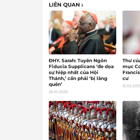
LIÊN QUAN
ĐHY. Sarah: Tuyên Ngôn
Thư củ
Fiducia Supplicans ‘đe dọa
mục Co
sự hiệp nhất của Hội
Francis
Thánh,’ cần phải ‘bị lãng
cư
quên’
15.02.202
26.10.2025