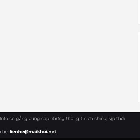
Info cố gắng cung cấp những thông tin đa chiều, kịp thời
n hệ:
lienhe@maikhoi.net
.