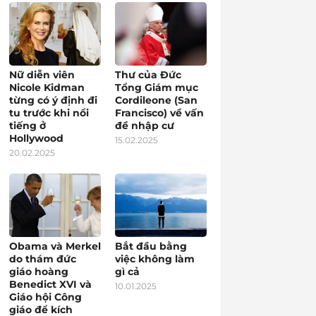
Nữ diễn viên
Thư của Đức
Nicole Kidman
Tổng Giám mục
từng có ý định đi
Cordileone (San
tu trước khi nổi
Francisco) về vấn
tiếng ở
đề nhập cư
Hollywood
15.02.2025
20.02.2025
Obama và Merkel
Bắt đầu bằng
do thám đức
việc không làm
giáo hoàng
gì cả
Benedict XVI và
10.01.2025
Giáo hội Công
giáo để kích