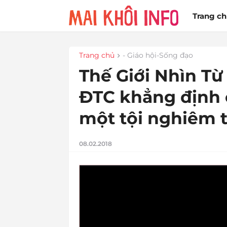
Trang c
Trang chủ
- Giáo hội-Sống đạo
Thế Giới Nhìn Từ
ĐTC khẳng định c
một tội nghiêm 
08.02.2018