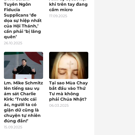
Tuyên Ngôn
khi trên tay đang
Fiducia
cầm micro
Supplicans ‘đe
17.09.2025
dọa sự hiệp nhất
của Hội Thánh,’
cần phải ‘bị lãng
quên’
26.10.2025
Lm. Mike Schmitz
Tại sao Mùa Chay
lên tiếng sau vụ
bắt đầu vào Thứ
ám sát Charlie
Tư mà không
Kirk: ‘Trước cái
phải Chúa Nhật?
ác, người ta có
06.03.2025
giận dữ cũng là
chuyện tự nhiên
đúng đắn!’
15.09.2025