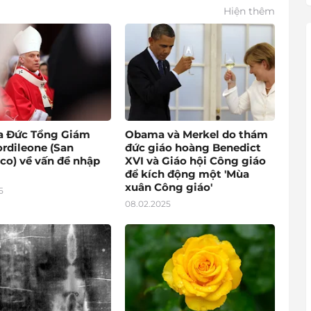
Hiện thêm
a Đức Tổng Giám
Obama và Merkel do thám
rdileone (San
đức giáo hoàng Benedict
co) về vấn đề nhập
XVI và Giáo hội Công giáo
để kích động một 'Mùa
xuân Công giáo'
5
08.02.2025