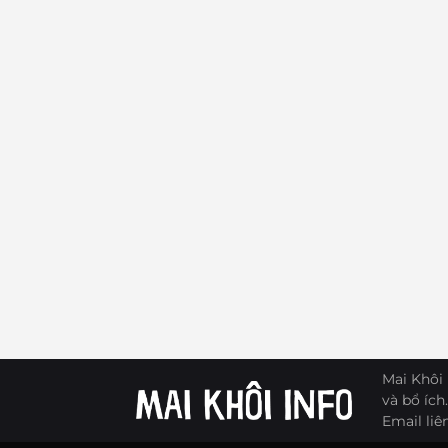
Mai Khôi 
và bổ ích.
Email liê