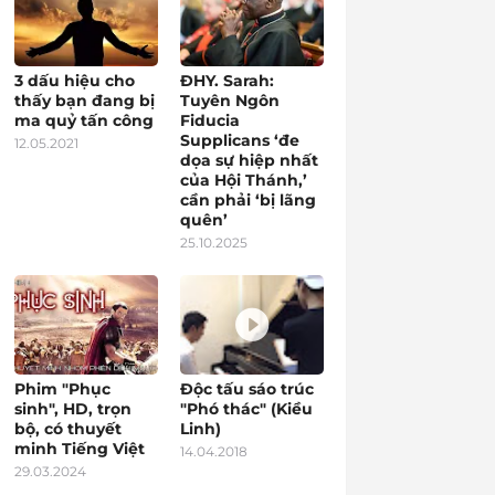
3 dấu hiệu cho
ĐHY. Sarah:
thấy bạn đang bị
Tuyên Ngôn
ma quỷ tấn công
Fiducia
Supplicans ‘đe
12.05.2021
dọa sự hiệp nhất
của Hội Thánh,’
cần phải ‘bị lãng
quên’
25.10.2025
Phim "Phục
Độc tấu sáo trúc
sinh", HD, trọn
"Phó thác" (Kiều
bộ, có thuyết
Linh)
minh Tiếng Việt
14.04.2018
29.03.2024