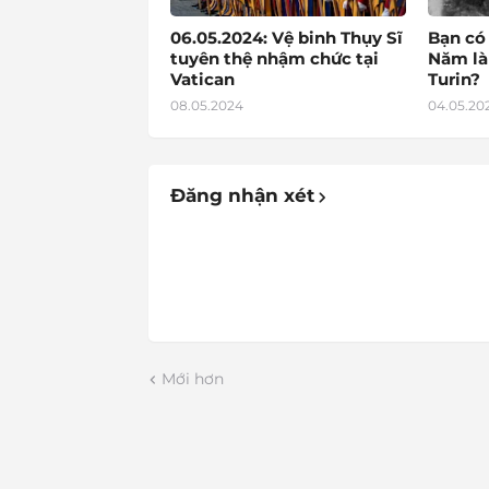
06.05.2024: Vệ binh Thụy Sĩ
Bạn có
tuyên thệ nhậm chức tại
Năm là
Vatican
Turin?
08.05.2024
04.05.20
Đăng nhận xét
Mới hơn