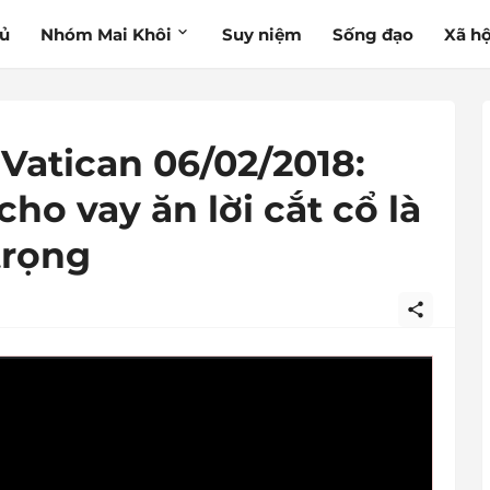
hủ
Nhóm Mai Khôi
Suy niệm
Sống đạo
Xã hộ
 Vatican 06/02/2018:
ho vay ăn lời cắt cổ là
trọng