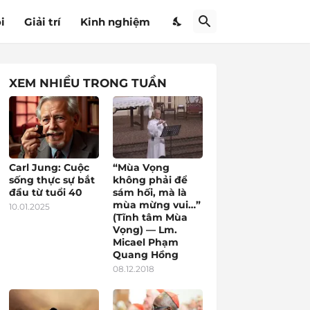
i
Giải trí
Kinh nghiệm
XEM NHIỀU TRONG TUẦN
Carl Jung: Cuộc
“Mùa Vọng
sống thực sự bắt
không phải để
đầu từ tuổi 40
sám hối, mà là
mùa mừng vui…”
10.01.2025
(Tĩnh tâm Mùa
Vọng) — Lm.
Micael Phạm
Quang Hồng
08.12.2018