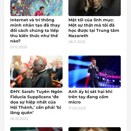
Internet và trí thông
Mặt tối của linh mục:
minh nhân tạo đã thay
Một sự thật mà tôi đã
đổi cách chúng ta tiếp
học được tại Trung tâm
thu kiến thức như thế
Nazareth
nào?
28.11.2025
01.12.2025
ĐHY. Sarah: Tuyên Ngôn
Anh ấy bị sát hại khi
Fiducia Supplicans ‘đe
trên tay đang cầm
dọa sự hiệp nhất của
micro
Hội Thánh,’ cần phải ‘bị
17.09.2025
lãng quên’
26.10.2025