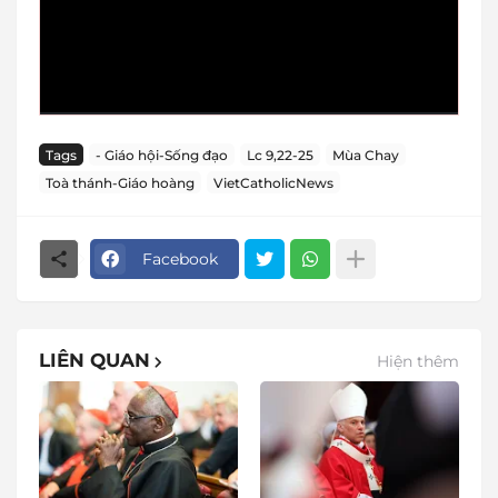
Tags
- Giáo hội-Sống đạo
Lc 9,22-25
Mùa Chay
Toà thánh-Giáo hoàng
VietCatholicNews
Facebook
LIÊN QUAN
Hiện thêm