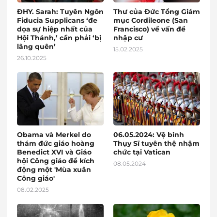
ĐHY. Sarah: Tuyên Ngôn
Thư của Đức Tổng Giám
Fiducia Supplicans ‘đe
mục Cordileone (San
dọa sự hiệp nhất của
Francisco) về vấn đề
Hội Thánh,’ cần phải ‘bị
nhập cư
lãng quên’
15.02.2025
26.10.2025
Obama và Merkel do
06.05.2024: Vệ binh
thám đức giáo hoàng
Thụy Sĩ tuyên thệ nhậm
Benedict XVI và Giáo
chức tại Vatican
hội Công giáo để kích
08.05.2024
động một 'Mùa xuân
Công giáo'
08.02.2025