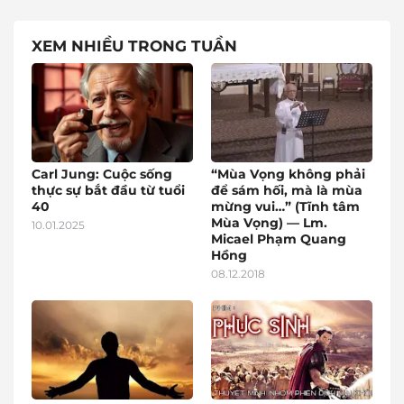
XEM NHIỀU TRONG TUẦN
Carl Jung: Cuộc sống
“Mùa Vọng không phải
thực sự bắt đầu từ tuổi
để sám hối, mà là mùa
40
mừng vui…” (Tĩnh tâm
Mùa Vọng) — Lm.
10.01.2025
Micael Phạm Quang
Hồng
08.12.2018