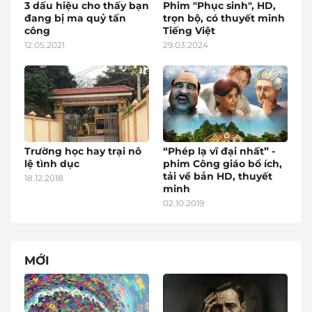
3 dấu hiệu cho thấy bạn
Phim "Phục sinh", HD,
đang bị ma quỷ tấn
trọn bộ, có thuyết minh
công
Tiếng Việt
12.05.2021
29.03.2024
Trường học hay trại nô
“Phép lạ vĩ đại nhất” -
lệ tình dục
phim Công giáo bổ ích,
tải về bản HD, thuyết
18.12.2018
minh
02.10.2019
MỚI