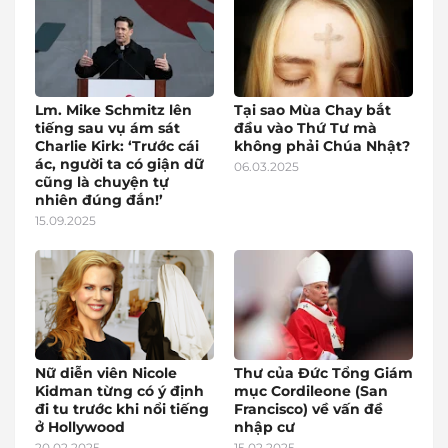
Lm. Mike Schmitz lên
Tại sao Mùa Chay bắt
tiếng sau vụ ám sát
đầu vào Thứ Tư mà
Charlie Kirk: ‘Trước cái
không phải Chúa Nhật?
ác, người ta có giận dữ
06.03.2025
cũng là chuyện tự
nhiên đúng đắn!’
15.09.2025
Nữ diễn viên Nicole
Thư của Đức Tổng Giám
Kidman từng có ý định
mục Cordileone (San
đi tu trước khi nổi tiếng
Francisco) về vấn đề
ở Hollywood
nhập cư
20.02.2025
15.02.2025