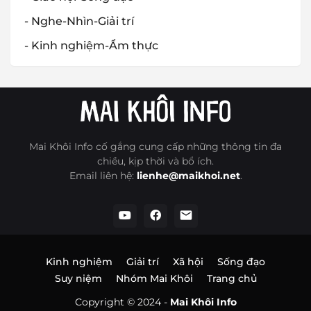
- Nghe-Nhìn-Giải trí
- Kinh nghiệm-Ẩm thực
Mai Khôi Info cố gắng cung cấp những thông tin đa
chiều, kịp thời và bổ ích.
Email liên hệ:
lienhe@maikhoi.net
.
Kinh nghiệm
Giải trí
Xã hội
Sống đạo
Suy niệm
Nhóm Mai Khôi
Trang chủ
Copyright © 2024 -
Mai Khôi Info