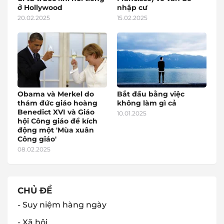
ở Hollywood
nhập cư
20.02.2025
15.02.2025
Obama và Merkel do
Bắt đầu bằng việc
thám đức giáo hoàng
không làm gì cả
Benedict XVI và Giáo
10.01.2025
hội Công giáo để kích
động một 'Mùa xuân
Công giáo'
08.02.2025
CHỦ ĐỀ
- Suy niệm hàng ngày
- Xã hội