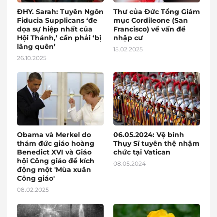
ĐHY. Sarah: Tuyên Ngôn
Thư của Đức Tổng Giám
Fiducia Supplicans ‘đe
mục Cordileone (San
dọa sự hiệp nhất của
Francisco) về vấn đề
Hội Thánh,’ cần phải ‘bị
nhập cư
lãng quên’
15.02.2025
26.10.2025
Obama và Merkel do
06.05.2024: Vệ binh
thám đức giáo hoàng
Thụy Sĩ tuyên thệ nhậm
Benedict XVI và Giáo
chức tại Vatican
hội Công giáo để kích
08.05.2024
động một 'Mùa xuân
Công giáo'
08.02.2025