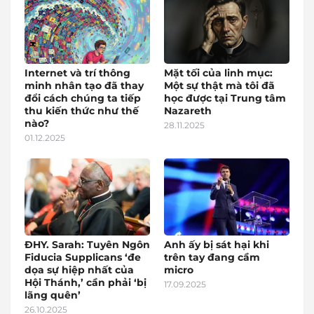
Internet và trí thông
Mặt tối của linh mục:
minh nhân tạo đã thay
Một sự thật mà tôi đã
đổi cách chúng ta tiếp
học được tại Trung tâm
thu kiến thức như thế
Nazareth
nào?
28.11.2025
01.12.2025
ĐHY. Sarah: Tuyên Ngôn
Anh ấy bị sát hại khi
Fiducia Supplicans ‘đe
trên tay đang cầm
dọa sự hiệp nhất của
micro
Hội Thánh,’ cần phải ‘bị
17.09.2025
lãng quên’
26.10.2025