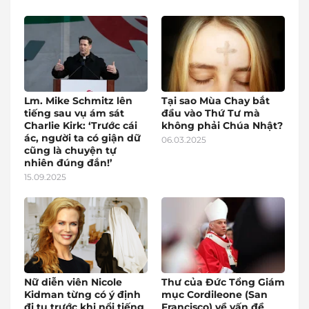
Lm. Mike Schmitz lên
Tại sao Mùa Chay bắt
tiếng sau vụ ám sát
đầu vào Thứ Tư mà
Charlie Kirk: ‘Trước cái
không phải Chúa Nhật?
ác, người ta có giận dữ
06.03.2025
cũng là chuyện tự
nhiên đúng đắn!’
15.09.2025
Nữ diễn viên Nicole
Thư của Đức Tổng Giám
Kidman từng có ý định
mục Cordileone (San
đi tu trước khi nổi tiếng
Francisco) về vấn đề