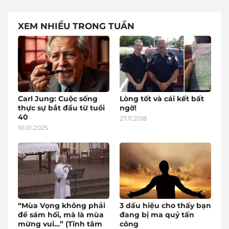
XEM NHIỀU TRONG TUẦN
Carl Jung: Cuộc sống
Lòng tốt và cái kết bất
thực sự bắt đầu từ tuổi
ngờ!
40
27.11.2018
10.01.2025
“Mùa Vọng không phải
3 dấu hiệu cho thấy bạn
để sám hối, mà là mùa
đang bị ma quỷ tấn
mừng vui…” (Tĩnh tâm
công