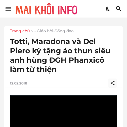
Trang chủ
- Giáo hội-Sống đạo
Totti, Maradona và Del
Piero ký tặng áo thun siêu
anh hùng ĐGH Phanxicô
làm từ thiện
12.02.2018