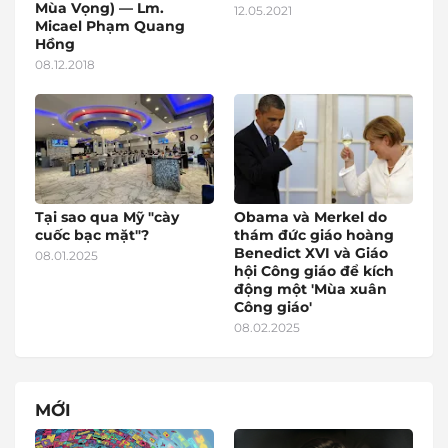
Mùa Vọng) — Lm.
12.05.2021
Micael Phạm Quang
Hồng
08.12.2018
Tại sao qua Mỹ "cày
Obama và Merkel do
cuốc bạc mặt"?
thám đức giáo hoàng
Benedict XVI và Giáo
08.01.2025
hội Công giáo để kích
động một 'Mùa xuân
Công giáo'
08.02.2025
MỚI