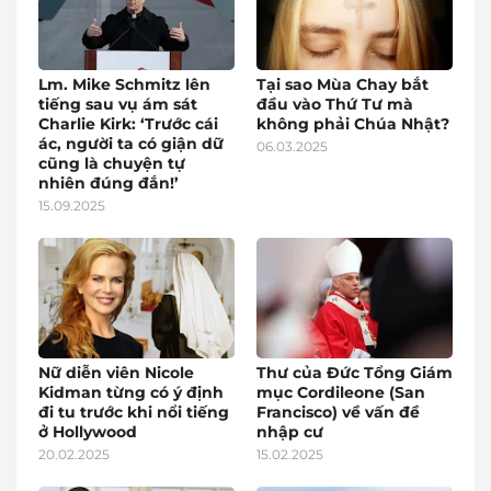
Lm. Mike Schmitz lên
Tại sao Mùa Chay bắt
tiếng sau vụ ám sát
đầu vào Thứ Tư mà
Charlie Kirk: ‘Trước cái
không phải Chúa Nhật?
ác, người ta có giận dữ
06.03.2025
cũng là chuyện tự
nhiên đúng đắn!’
15.09.2025
Nữ diễn viên Nicole
Thư của Đức Tổng Giám
Kidman từng có ý định
mục Cordileone (San
đi tu trước khi nổi tiếng
Francisco) về vấn đề
ở Hollywood
nhập cư
20.02.2025
15.02.2025