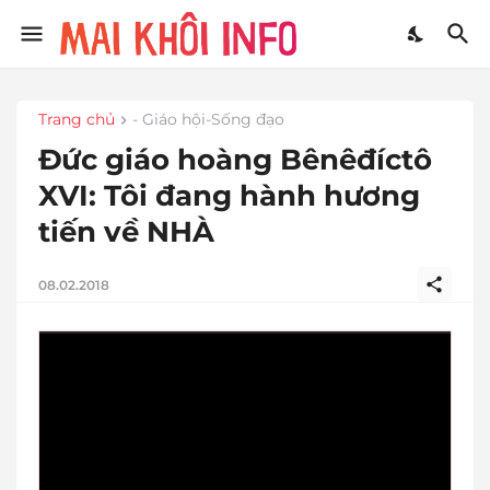
Trang chủ
- Giáo hội-Sống đạo
Đức giáo hoàng Bênêđíctô
XVI: Tôi đang hành hương
tiến về NHÀ
08.02.2018