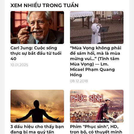
XEM NHIỀU TRONG TUẦN
Carl Jung: Cuộc sống
“Mùa Vọng không phải
thực sự bắt đầu từ tuổi
để sám hối, mà là mùa
40
mừng vui…” (Tĩnh tâm
Mùa Vọng) — Lm.
10.01.2025
Micael Phạm Quang
Hồng
08.12.2018
3 dấu hiệu cho thấy bạn
Phim "Phục sinh", HD,
đang bị ma quỷ tấn
trọn bộ, có thuyết minh