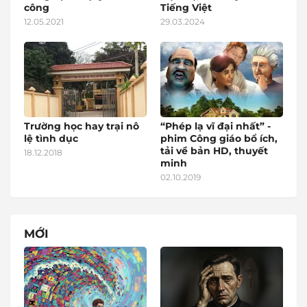
công
Tiếng Việt
12.05.2021
29.03.2024
Trường học hay trại nô
“Phép lạ vĩ đại nhất” -
lệ tình dục
phim Công giáo bổ ích,
tải về bản HD, thuyết
18.12.2018
minh
02.10.2019
MỚI