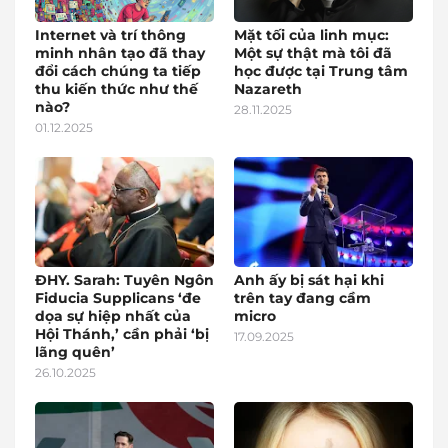
Internet và trí thông
Mặt tối của linh mục:
minh nhân tạo đã thay
Một sự thật mà tôi đã
đổi cách chúng ta tiếp
học được tại Trung tâm
thu kiến thức như thế
Nazareth
nào?
28.11.2025
01.12.2025
ĐHY. Sarah: Tuyên Ngôn
Anh ấy bị sát hại khi
Fiducia Supplicans ‘đe
trên tay đang cầm
dọa sự hiệp nhất của
micro
Hội Thánh,’ cần phải ‘bị
17.09.2025
lãng quên’
26.10.2025