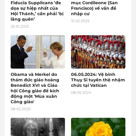
Fiducia Supplicans ‘đe
mục Cordileone (San
dọa sự hiệp nhất của
Francisco) về vấn đề
Hội Thánh,’ cần phải ‘bị
nhập cư
lãng quên’
15.02.2025
26.10.2025
Obama và Merkel do
06.05.2024: Vệ binh
thám đức giáo hoàng
Thụy Sĩ tuyên thệ nhậm
Benedict XVI và Giáo
chức tại Vatican
hội Công giáo để kích
08.05.2024
động một 'Mùa xuân
Công giáo'
08.02.2025