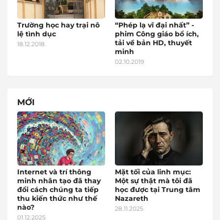
Trường học hay trại nô
“Phép lạ vĩ đại nhất” -
lệ tình dục
phim Công giáo bổ ích,
tải về bản HD, thuyết
18.12.2018
minh
02.10.2019
MỚI
Internet và trí thông
Mặt tối của linh mục:
minh nhân tạo đã thay
Một sự thật mà tôi đã
đổi cách chúng ta tiếp
học được tại Trung tâm
thu kiến thức như thế
Nazareth
nào?
28.11.2025
01.12.2025