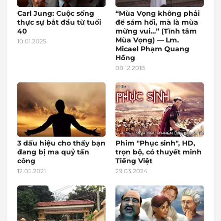
Carl Jung: Cuộc sống
“Mùa Vọng không phải
thực sự bắt đầu từ tuổi
để sám hối, mà là mùa
40
mừng vui…” (Tĩnh tâm
Mùa Vọng) — Lm.
10.01.2025
Micael Phạm Quang
Hồng
08.12.2018
3 dấu hiệu cho thấy bạn
Phim "Phục sinh", HD,
đang bị ma quỷ tấn
trọn bộ, có thuyết minh
công
Tiếng Việt
12.05.2021
29.03.2024