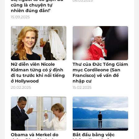
06.03.2025
cũng là chuyện tự
nhiên đúng đắn!’
15.09.2025
Nữ diễn viên Nicole
Thư của Đức Tổng Giám
Kidman từng có ý định
mục Cordileone (San
đi tu trước khi nổi tiếng
Francisco) về vấn đề
ở Hollywood
nhập cư
20.02.2025
15.02.2025
Obama và Merkel do
Bắt đầu bằng việc