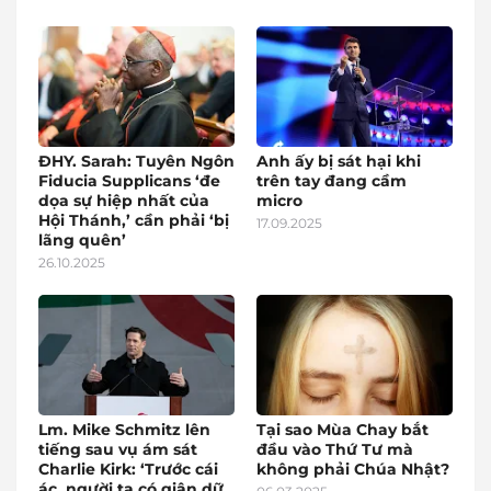
ĐHY. Sarah: Tuyên Ngôn
Anh ấy bị sát hại khi
Fiducia Supplicans ‘đe
trên tay đang cầm
dọa sự hiệp nhất của
micro
Hội Thánh,’ cần phải ‘bị
17.09.2025
lãng quên’
26.10.2025
Lm. Mike Schmitz lên
Tại sao Mùa Chay bắt
tiếng sau vụ ám sát
đầu vào Thứ Tư mà
Charlie Kirk: ‘Trước cái
không phải Chúa Nhật?
ác, người ta có giận dữ