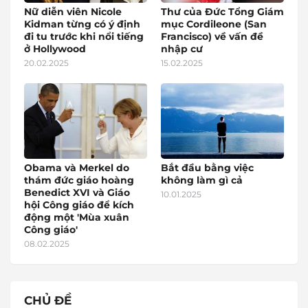
Nữ diễn viên Nicole
Thư của Đức Tổng Giám
Kidman từng có ý định
mục Cordileone (San
đi tu trước khi nổi tiếng
Francisco) về vấn đề
ở Hollywood
nhập cư
20.02.2025
15.02.2025
Obama và Merkel do
Bắt đầu bằng việc
thám đức giáo hoàng
không làm gì cả
Benedict XVI và Giáo
10.01.2025
hội Công giáo để kích
động một 'Mùa xuân
Công giáo'
08.02.2025
CHỦ ĐỀ