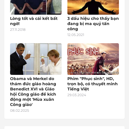
Lòng tốt và cái kết bất
3 dấu hiệu cho thấy bạn
ngờ!
đang bị ma quỷ tấn
công
27.11.2018
12.05.2021
Obama và Merkel do
Phim "Phục sinh", HD,
thám đức giáo hoàng
trọn bộ, có thuyết minh
Benedict XVI và Giáo
Tiếng Việt
hội Công giáo để kích
29.03.2024
động một 'Mùa xuân
Công giáo'
08.02.2025