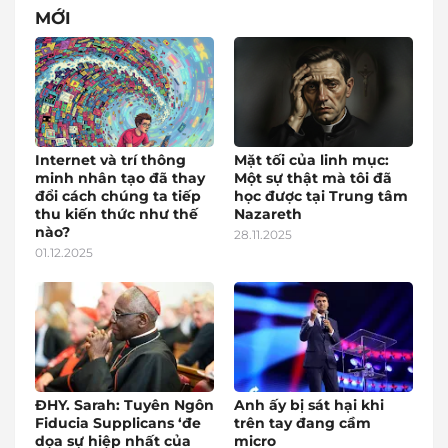
MỚI
Internet và trí thông
Mặt tối của linh mục:
minh nhân tạo đã thay
Một sự thật mà tôi đã
đổi cách chúng ta tiếp
học được tại Trung tâm
thu kiến thức như thế
Nazareth
nào?
28.11.2025
01.12.2025
ĐHY. Sarah: Tuyên Ngôn
Anh ấy bị sát hại khi
Fiducia Supplicans ‘đe
trên tay đang cầm
dọa sự hiệp nhất của
micro