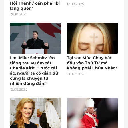
Hội Thánh,’ cần phải ‘bị
17.09.2025
lãng quên’
26.10.2025
Lm. Mike Schmitz lên
Tại sao Mùa Chay bắt
tiếng sau vụ ám sát
đầu vào Thứ Tư mà
Charlie Kirk: ‘Trước cái
không phải Chúa Nhật?
ác, người ta có giận dữ
06.03.2025
cũng là chuyện tự
nhiên đúng đắn!’
15.09.2025