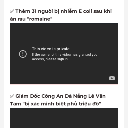
✅
Thêm 31 người bị nhiễm E coli sau khi
ăn rau "romaine"
✅
Giám Đốc Công An Đà Nẵng Lê Văn
Tam "bị xác minh biệt phủ triệu đô"