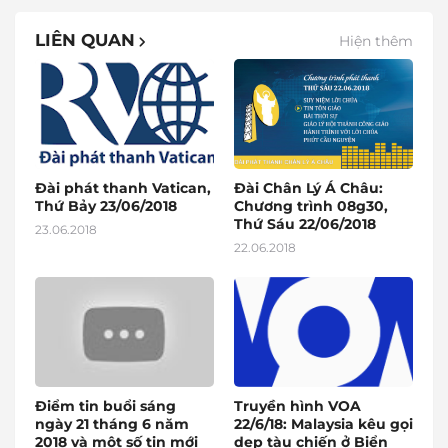
LIÊN QUAN
Hiện thêm
Đài phát thanh Vatican,
Đài Chân Lý Á Châu:
Thứ Bảy 23/06/2018
Chương trình 08g30,
Thứ Sáu 22/06/2018
23.06.2018
22.06.2018
Điểm tin buổi sáng
Truyền hình VOA
ngày 21 tháng 6 năm
22/6/18: Malaysia kêu gọi
2018 và một số tin mới
dẹp tàu chiến ở Biển