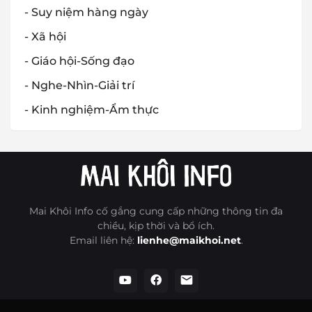
- Suy niệm hàng ngày
- Xã hội
- Giáo hội-Sống đạo
- Nghe-Nhìn-Giải trí
- Kinh nghiệm-Ẩm thực
Mai Khôi Info cố gắng cung cấp những thông tin đa
chiều, kịp thời và bổ ích.
Email liên hệ:
lienhe@maikhoi.net
.