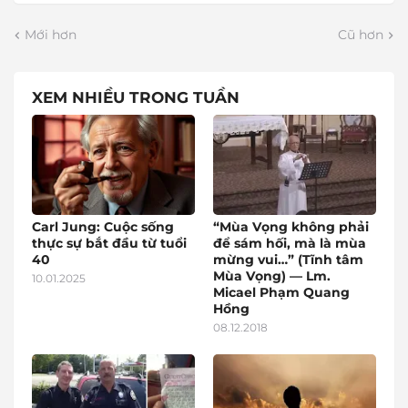
Mới hơn
Cũ hơn
XEM NHIỀU TRONG TUẦN
Carl Jung: Cuộc sống
“Mùa Vọng không phải
thực sự bắt đầu từ tuổi
để sám hối, mà là mùa
40
mừng vui…” (Tĩnh tâm
Mùa Vọng) — Lm.
10.01.2025
Micael Phạm Quang
Hồng
08.12.2018