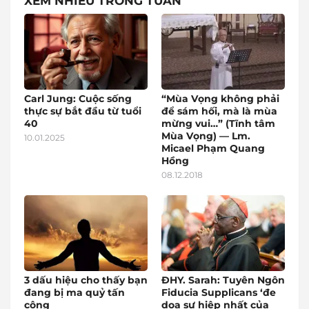
XEM NHIỀU TRONG TUẦN
Carl Jung: Cuộc sống
“Mùa Vọng không phải
thực sự bắt đầu từ tuổi
để sám hối, mà là mùa
40
mừng vui…” (Tĩnh tâm
Mùa Vọng) — Lm.
10.01.2025
Micael Phạm Quang
Hồng
08.12.2018
3 dấu hiệu cho thấy bạn
ĐHY. Sarah: Tuyên Ngôn
đang bị ma quỷ tấn
Fiducia Supplicans ‘đe
công
dọa sự hiệp nhất của