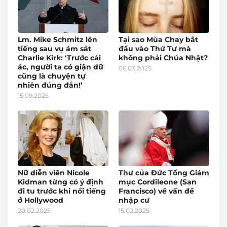
Lm. Mike Schmitz lên
Tại sao Mùa Chay bắt
tiếng sau vụ ám sát
đầu vào Thứ Tư mà
Charlie Kirk: ‘Trước cái
không phải Chúa Nhật?
ác, người ta có giận dữ
06.03.2025
cũng là chuyện tự
nhiên đúng đắn!’
15.09.2025
Nữ diễn viên Nicole
Thư của Đức Tổng Giám
Kidman từng có ý định
mục Cordileone (San
đi tu trước khi nổi tiếng
Francisco) về vấn đề
ở Hollywood
nhập cư
20.02.2025
15.02.2025