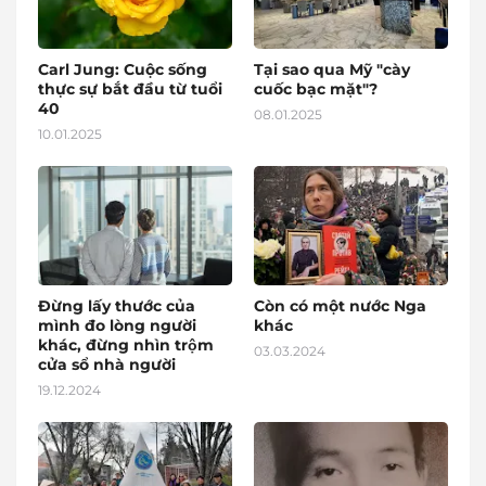
Carl Jung: Cuộc sống
Tại sao qua Mỹ "cày
thực sự bắt đầu từ tuổi
cuốc bạc mặt"?
40
08.01.2025
10.01.2025
Đừng lấy thước của
Còn có một nước Nga
mình đo lòng người
khác
khác, đừng nhìn trộm
03.03.2024
cửa sổ nhà người
19.12.2024