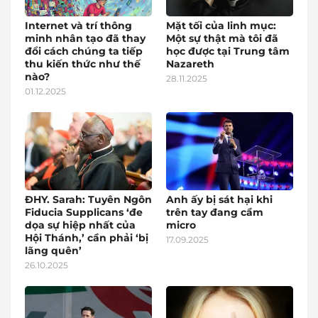
Internet và trí thông
Mặt tối của linh mục:
minh nhân tạo đã thay
Một sự thật mà tôi đã
đổi cách chúng ta tiếp
học được tại Trung tâm
thu kiến thức như thế
Nazareth
nào?
28.11.2025
01.12.2025
ĐHY. Sarah: Tuyên Ngôn
Anh ấy bị sát hại khi
Fiducia Supplicans ‘đe
trên tay đang cầm
dọa sự hiệp nhất của
micro
Hội Thánh,’ cần phải ‘bị
17.09.2025
lãng quên’
26.10.2025