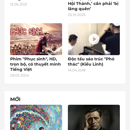
Hội Thánh,’ cần phải ‘bị
12.05.2021
lãng quên’
25.10.2025
Phim "Phục sinh", HD,
Độc tấu sáo trúc "Phó
trọn bộ, có thuyết minh
thác" (Kiều Linh)
Tiếng Việt
14.04.2018
29.03.2024
MỚI