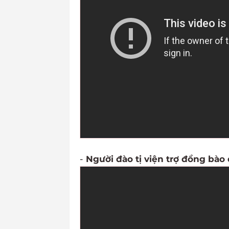
-
Người đào tị viện trợ đồng bào 