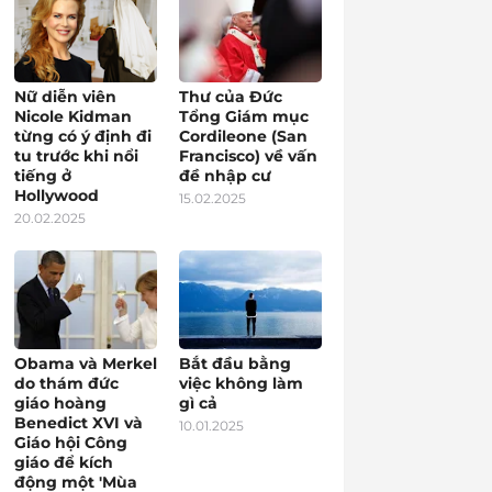
Nữ diễn viên
Thư của Đức
Nicole Kidman
Tổng Giám mục
từng có ý định đi
Cordileone (San
tu trước khi nổi
Francisco) về vấn
tiếng ở
đề nhập cư
Hollywood
15.02.2025
20.02.2025
Obama và Merkel
Bắt đầu bằng
do thám đức
việc không làm
giáo hoàng
gì cả
Benedict XVI và
10.01.2025
Giáo hội Công
giáo để kích
động một 'Mùa