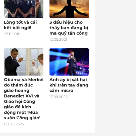
Lòng tốt và cái
3 dấu hiệu cho
kết bất ngờ!
thấy bạn đang bị
ma quỷ tấn công
27.11.2018
12.05.2021
Obama và Merkel
Anh ấy bị sát hại
do thám đức
khi trên tay đang
giáo hoàng
cầm micro
Benedict XVI và
17.09.2025
Giáo hội Công
giáo để kích
động một 'Mùa
xuân Công giáo'
08.02.2025