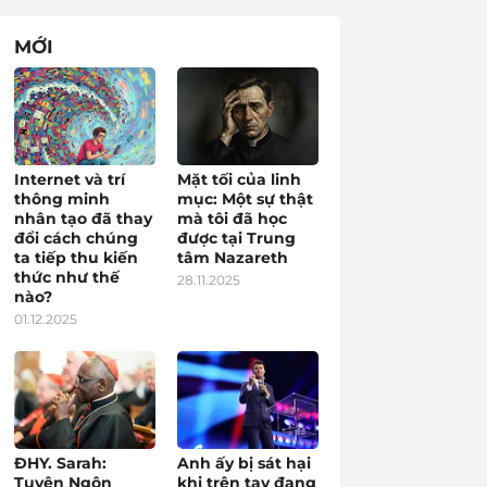
MỚI
Internet và trí
Mặt tối của linh
thông minh
mục: Một sự thật
nhân tạo đã thay
mà tôi đã học
đổi cách chúng
được tại Trung
ta tiếp thu kiến
tâm Nazareth
thức như thế
28.11.2025
nào?
01.12.2025
ĐHY. Sarah:
Anh ấy bị sát hại
Tuyên Ngôn
khi trên tay đang