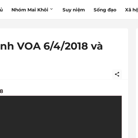
hủ
Nhóm Mai Khôi
Suy niệm
Sống đạo
Xã hộ
inh VOA 6/4/2018 và
18