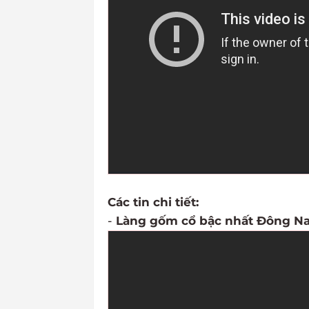
Các tin chi tiết:
-
Làng gốm cổ bậc nhất Đông N