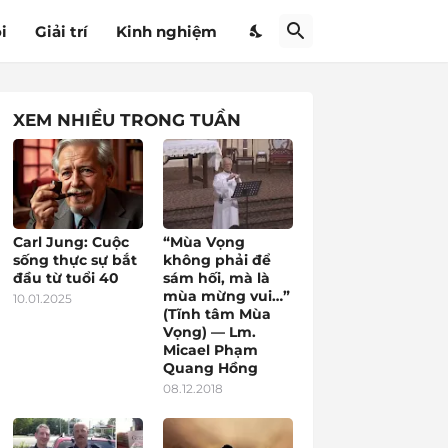
i
Giải trí
Kinh nghiệm
XEM NHIỀU TRONG TUẦN
Carl Jung: Cuộc
“Mùa Vọng
sống thực sự bắt
không phải để
đầu từ tuổi 40
sám hối, mà là
mùa mừng vui…”
10.01.2025
(Tĩnh tâm Mùa
Vọng) — Lm.
Micael Phạm
Quang Hồng
08.12.2018