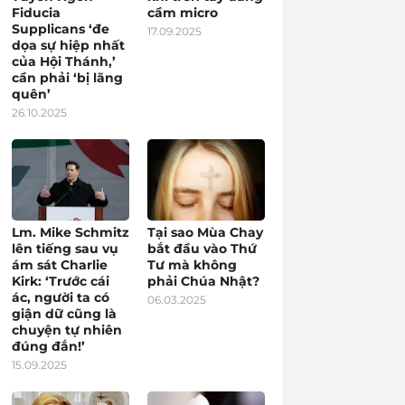
Fiducia
cầm micro
Supplicans ‘đe
17.09.2025
dọa sự hiệp nhất
của Hội Thánh,’
cần phải ‘bị lãng
quên’
26.10.2025
Lm. Mike Schmitz
Tại sao Mùa Chay
lên tiếng sau vụ
bắt đầu vào Thứ
ám sát Charlie
Tư mà không
Kirk: ‘Trước cái
phải Chúa Nhật?
ác, người ta có
06.03.2025
giận dữ cũng là
chuyện tự nhiên
đúng đắn!’
15.09.2025