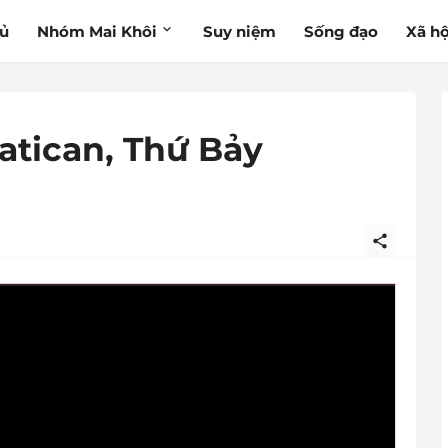
hủ
Nhóm Mai Khôi
Suy niệm
Sống đạo
Xã hộ
atican, Thứ Bảy