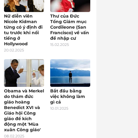
Nữ diễn viên
Thư của Đức
Nicole Kidman
Tổng Giám mục
từng có ý định đi
Cordileone (San
tu trước khi nổi
Francisco) về vấn
tiếng ở
đề nhập cư
Hollywood
15.02.2025
20.02.2025
Obama và Merkel
Bắt đầu bằng
do thám đức
việc không làm
giáo hoàng
gì cả
Benedict XVI và
10.01.2025
Giáo hội Công
giáo để kích
động một 'Mùa
xuân Công giáo'
08.02.2025