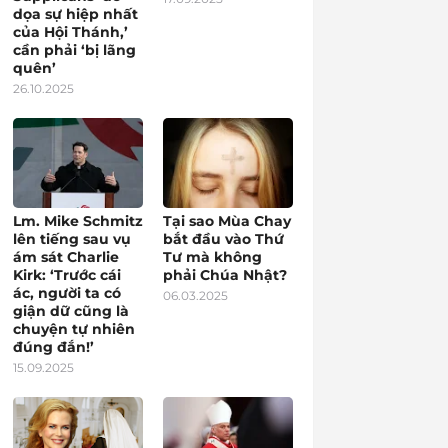
dọa sự hiệp nhất
của Hội Thánh,’
cần phải ‘bị lãng
quên’
26.10.2025
Lm. Mike Schmitz
Tại sao Mùa Chay
lên tiếng sau vụ
bắt đầu vào Thứ
ám sát Charlie
Tư mà không
Kirk: ‘Trước cái
phải Chúa Nhật?
ác, người ta có
06.03.2025
giận dữ cũng là
chuyện tự nhiên
đúng đắn!’
15.09.2025