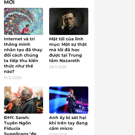
MỚI
Internet và trí
Mặt tối của linh
thông minh
mục: Một sự thật
nhân tạo đã thay
mà tôi đã học
đổi cách chúng
được tại Trung
ta tiếp thu kiến
tâm Nazareth
thức như thế
28.11.2025
nào?
01.12.2025
ĐHY. Sarah:
Anh ấy bị sát hại
Tuyên Ngôn
khi trên tay đang
Fiducia
cầm micro
Supplicans ‘đe
17.09.2025