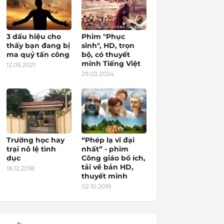
3 dấu hiệu cho
Phim "Phục
thấy bạn đang bị
sinh", HD, trọn
ma quỷ tấn công
bộ, có thuyết
minh Tiếng Việt
12.05.2021
29.03.2024
Trường học hay
“Phép lạ vĩ đại
trại nô lệ tình
nhất” - phim
dục
Công giáo bổ ích,
tải về bản HD,
18.12.2018
thuyết minh
02.10.2019