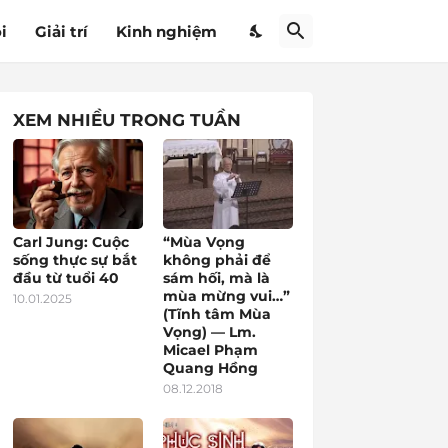
i
Giải trí
Kinh nghiệm
XEM NHIỀU TRONG TUẦN
Carl Jung: Cuộc
“Mùa Vọng
sống thực sự bắt
không phải để
đầu từ tuổi 40
sám hối, mà là
mùa mừng vui…”
10.01.2025
(Tĩnh tâm Mùa
Vọng) — Lm.
Micael Phạm
Quang Hồng
08.12.2018