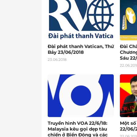
Đài phát thanh Vatican, Thứ
Đài Ch
Bảy 23/06/2018
Chương
Sáu 22
23.06.2018
22.06.201
Truyền hình VOA 22/6/18:
Một số
Malaysia kêu gọi dẹp tàu
22/06/2
chiến ở Biển Đông và các
22.06.201