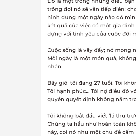
Đó là một trong những điều bạn c
trông đợi nó sẽ vẫn tiếp diễn; ch
hình dung một ngày nào đó mình s
kết quả của việc có một gia đình
dựng với tình yêu của cuộc đời 
Cuộc sống là vậy đấy; nó mong m
Mỗi ngày là một món quà, không
nhận.
Bây giờ, tôi đang 27 tuổi. Tôi kh
Tôi hạnh phúc… Tôi nợ điều đó v
quyền quyết định không nằm tron
Tôi không bắt đầu viết ‘lá thư trư
Chúng ta hầu như hoàn toàn khô
này, coi nó như một chủ đề cấm k