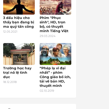
3 dấu hiệu cho
Phim "Phục
thấy bạn đang bị
sinh", HD, trọn
ma quỷ tấn công
bộ, có thuyết
minh Tiếng Việt
12.05.2021
29.03.2024
Trường học hay
“Phép lạ vĩ đại
trại nô lệ tình
nhất” - phim
dục
Công giáo bổ ích,
tải về bản HD,
18.12.2018
thuyết minh
02.10.2019