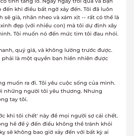
ố tình tảng lờ. Ngày ngày trôi qua và bạn
o đến khi điều bất ngờ xảy đến. Tôi đã luôn
ẽ già, nhăn nheo và xám xịt -- rất có thể là
 xinh đẹp (với nhiều con) mà tôi dự định xây
mình. Tôi muốn nó đến mức tim tôi đau nhói.
anh, quý giá, và không lường trước được.
 phải là một quyền bạn hiển nhiên được
ông muốn ra đi. Tôi yêu cuộc sống của mình.
ới những người tôi yêu thương. Nhưng
g tay tôi.
ớc khi tôi chết' này để mọi người sợ cái chết.
ng hề để ý đến điều không thể tránh khỏi
ỵ sẽ không bao giờ xảy đến với bất kỳ ai