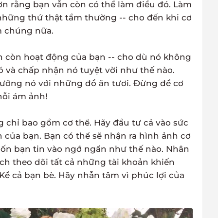
t ơn rằng bạn vẫn còn có thể làm điều đó. Làm
 những thứ thật tầm thường -- cho đến khi cơ
m chúng nữa.
ẫn còn hoạt động của bạn -- cho dù nó không
 và chấp nhận nó tuyệt vời như thế nào.
ưỡng nó với những đồ ăn tươi. Đừng để cơ
nỗi ám ảnh!
g chỉ bao gồm cơ thể. Hãy đầu tư cả vào sức
ần của bạn. Bạn có thể sẽ nhận ra hình ảnh cơ
uốn bạn tin vào ngớ ngẩn như thế nào. Nhân
ch theo dõi tất cả những tài khoản khiến
 Kể cả bạn bè. Hãy nhẫn tâm vì phúc lợi của