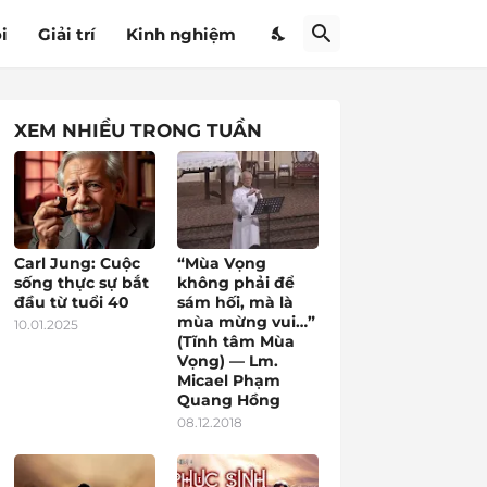
i
Giải trí
Kinh nghiệm
XEM NHIỀU TRONG TUẦN
Carl Jung: Cuộc
“Mùa Vọng
sống thực sự bắt
không phải để
đầu từ tuổi 40
sám hối, mà là
mùa mừng vui…”
10.01.2025
(Tĩnh tâm Mùa
Vọng) — Lm.
Micael Phạm
Quang Hồng
08.12.2018