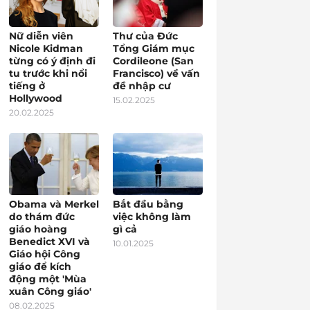
Nữ diễn viên
Thư của Đức
Nicole Kidman
Tổng Giám mục
từng có ý định đi
Cordileone (San
tu trước khi nổi
Francisco) về vấn
tiếng ở
đề nhập cư
Hollywood
15.02.2025
20.02.2025
Obama và Merkel
Bắt đầu bằng
do thám đức
việc không làm
giáo hoàng
gì cả
Benedict XVI và
10.01.2025
Giáo hội Công
giáo để kích
động một 'Mùa
xuân Công giáo'
08.02.2025