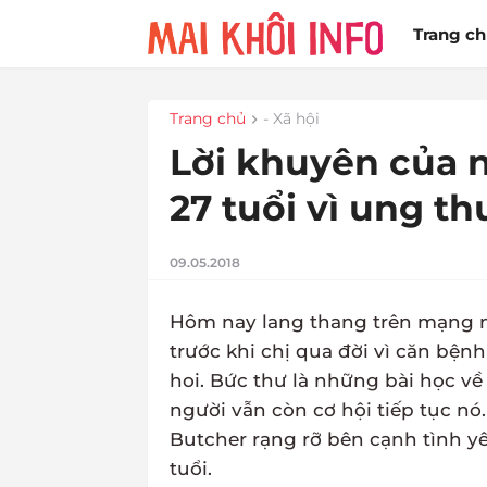
Trang c
Trang chủ
- Xã hội
Lời khuyên của n
27 tuổi vì ung th
09.05.2018
Hôm nay lang thang trên mạng
trước khi chị qua đời vì căn bệ
hoi. Bức thư là những bài học 
người vẫn còn cơ hội tiếp tục nó.
Butcher rạng rỡ bên cạnh tình yê
tuổi.