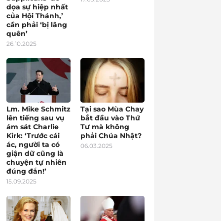
dọa sự hiệp nhất
của Hội Thánh,’
cần phải ‘bị lãng
quên’
26.10.2025
Lm. Mike Schmitz
Tại sao Mùa Chay
lên tiếng sau vụ
bắt đầu vào Thứ
ám sát Charlie
Tư mà không
Kirk: ‘Trước cái
phải Chúa Nhật?
ác, người ta có
06.03.2025
giận dữ cũng là
chuyện tự nhiên
đúng đắn!’
15.09.2025