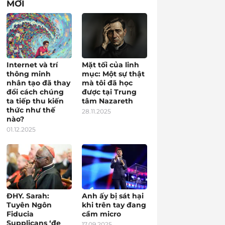
MỚI
Internet và trí
Mặt tối của linh
thông minh
mục: Một sự thật
nhân tạo đã thay
mà tôi đã học
đổi cách chúng
được tại Trung
ta tiếp thu kiến
tâm Nazareth
thức như thế
28.11.2025
nào?
01.12.2025
ĐHY. Sarah:
Anh ấy bị sát hại
Tuyên Ngôn
khi trên tay đang
Fiducia
cầm micro
Supplicans ‘đe
17.09.2025