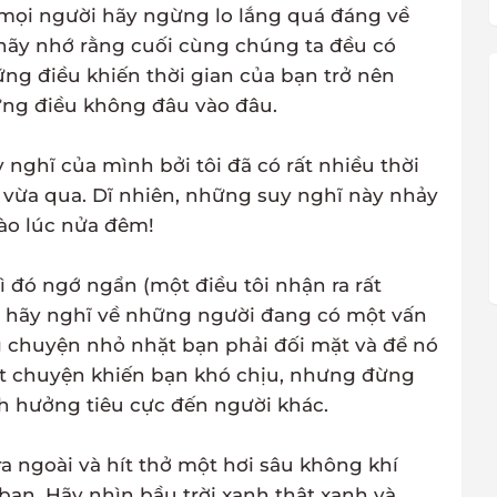
 mọi người hãy ngừng lo lắng quá đáng về
hãy nhớ rằng cuối cùng chúng ta đều có
g điều khiến thời gian của bạn trở nên
hững điều không đâu vào đâu.
y nghĩ của mình bởi tôi đã có rất nhiều thời
g vừa qua. Dĩ nhiên, những suy nghĩ này nhảy
vào lúc nửa đêm!
ì đó ngớ ngẩn (một điều tôi nhận ra rất
, hãy nghĩ về những người đang có một vấn
g chuyện nhỏ nhặt bạn phải đối mặt và để nó
ột chuyện khiến bạn khó chịu, nhưng đừng
ảnh hưởng tiêu cực đến người khác.
ra ngoài và hít thở một hơi sâu không khí
 bạn. Hãy nhìn bầu trời xanh thật xanh và