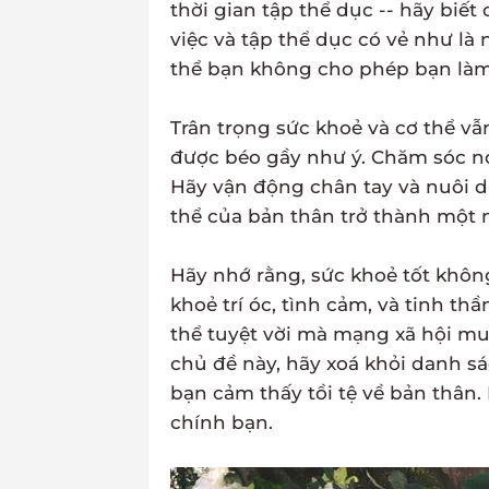
thời gian tập thể dục -- hãy biế
việc và tập thể dục có vẻ như là
thể bạn không cho phép bạn là
Trân trọng sức khoẻ và cơ thể v
được béo gầy như ý. Chăm sóc nó
Hãy vận động chân tay và nuôi d
thể của bản thân trở thành một 
Hãy nhớ rằng, sức khoẻ tốt khôn
khoẻ trí óc, tình cảm, và tinh th
thể tuyệt vời mà mạng xã hội m
chủ đề này, hãy xoá khỏi danh sá
bạn cảm thấy tồi tệ về bản thân.
chính bạn.