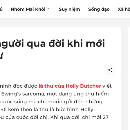
hủ
Nhóm Mai Khôi
Suy niệm
Sống đạo
Xã hộ
gười qua đời khi mới
ư
 mình đọc được
lá thư của Holly Butcher
viết
nh Ewing’s sarcoma, một dạng ung thư hiếm
về cuộc sống mà chị muốn gửi đến những
 Đi kèm theo lá thư là bức hình Holly
u của cuộc đời chị. Khi qua đời, chị mới 27