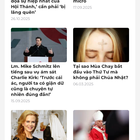
dọa sự hiệp nhất của
micro
Hội Thánh,’ cần phải ‘bị
17.09.2025
lãng quên’
26.10.2025
Lm. Mike Schmitz lên
Tại sao Mùa Chay bắt
tiếng sau vụ ám sát
đầu vào Thứ Tư mà
Charlie Kirk: ‘Trước cái
không phải Chúa Nhật?
ác, người ta có giận dữ
06.03.2025
cũng là chuyện tự
nhiên đúng đắn!’
15.09.2025