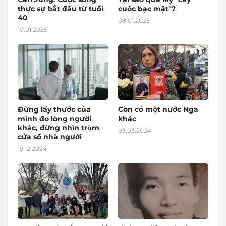
thực sự bắt đầu từ tuổi
cuốc bạc mặt"?
40
08.01.2025
10.01.2025
Đừng lấy thước của
Còn có một nước Nga
mình đo lòng người
khác
khác, đừng nhìn trộm
03.03.2024
cửa sổ nhà người
19.12.2024