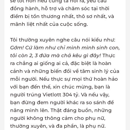
sẽ tốt hơn nếu cúng ta nói ra, yêu cầu
đồng hành, hỗ trợ và chăm sóc tại thời
điểm bị tổn thương nhất, thô sơ nhất, và
mãnh liệt nhất của cuộc sống.
Tôi thường xuyên nghe câu nói kiểu như:
Gớm! Cứ làm như chỉ mình mình sinh con,
tôi còn 2, 3 đứa mà chả kêu gì đây!
Thực
ra chẳng ai giống ai cả, đặc biệt là hoàn
cảnh và những biến đổi về tâm sinh lý của
mỗi người. Nếu thực sự mọi thứ hoàn hảo
với bạn đến thế, xin chúc mừng, bạn là
người trúng Vietlott 304 tỷ. Và nếu vậy,
bạn đừng đem người khác ra so sánh để
nâng mình lên. Thật đáng buồn, những
người không thông cảm cho phụ nữ,
thường xuyên, và đa phần, là phụ nữ.