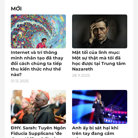
MỚI
Internet và trí thông
Mặt tối của linh mục:
minh nhân tạo đã thay
Một sự thật mà tôi đã
đổi cách chúng ta tiếp
học được tại Trung tâm
thu kiến thức như thế
Nazareth
nào?
28.11.2025
01.12.2025
ĐHY. Sarah: Tuyên Ngôn
Anh ấy bị sát hại khi
Fiducia Supplicans ‘đe
trên tay đang cầm