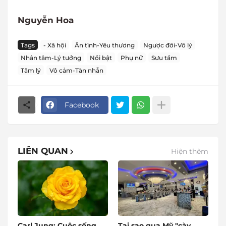
Nguyễn Hoa
Tags
- Xã hội
Ân tình-Yêu thương
Ngược đời-Vô lý
Nhân tâm-Lý tưởng
Nổi bật
Phụ nữ
Sưu tầm
Tâm lý
Vô cảm-Tàn nhẫn
Facebook
LIÊN QUAN
Hiện thêm
Carl Jung: Cuộc sống
Tại sao qua Mỹ "cày