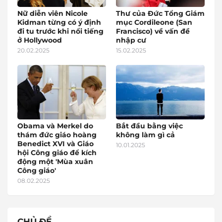
Nữ diễn viên Nicole
Thư của Đức Tổng Giám
Kidman từng có ý định
mục Cordileone (San
đi tu trước khi nổi tiếng
Francisco) về vấn đề
ở Hollywood
nhập cư
20.02.2025
15.02.2025
Obama và Merkel do
Bắt đầu bằng việc
thám đức giáo hoàng
không làm gì cả
Benedict XVI và Giáo
10.01.2025
hội Công giáo để kích
động một 'Mùa xuân
Công giáo'
08.02.2025
CHỦ ĐỀ