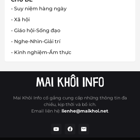
- Suy niệm hàng ngày
- Xã hội
- Giáo hội-Sống đạo
- Nghe-Nhìn-Giải trí
- Kinh nghiệm-Ẩm thực
Mai Khôi Info cố gắng cung cấp những thông tin đa
chiều, kịp thời và bổ ích.
Email liên hệ:
lienhe@maikhoi.net
.