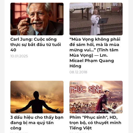
Carl Jung: Cuộc sống
“Mùa Vọng không phải
thực sự bắt đầu từ tuổi
để sám hối, mà là mùa
40
mừng vui…” (Tĩnh tâm
Mùa Vọng) — Lm.
10.01.2025
Micael Phạm Quang
Hồng
08.12.2018
3 dấu hiệu cho thấy bạn
Phim "Phục sinh", HD,
đang bị ma quỷ tấn
trọn bộ, có thuyết minh
công
Tiếng Việt