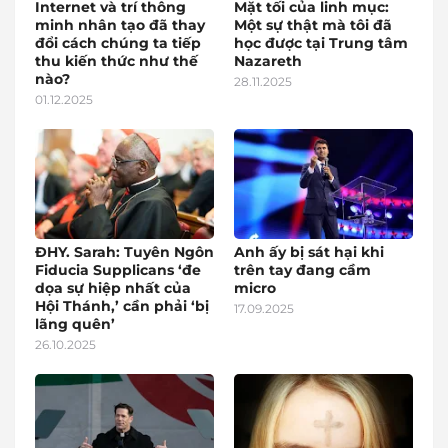
Internet và trí thông
Mặt tối của linh mục:
minh nhân tạo đã thay
Một sự thật mà tôi đã
đổi cách chúng ta tiếp
học được tại Trung tâm
thu kiến thức như thế
Nazareth
nào?
28.11.2025
01.12.2025
ĐHY. Sarah: Tuyên Ngôn
Anh ấy bị sát hại khi
Fiducia Supplicans ‘đe
trên tay đang cầm
dọa sự hiệp nhất của
micro
Hội Thánh,’ cần phải ‘bị
17.09.2025
lãng quên’
26.10.2025