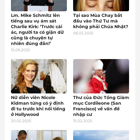
Lm. Mike Schmitz lên
Tại sao Mùa Chay bắt
tiếng sau vụ ám sát
đầu vào Thứ Tư mà
Charlie Kirk: ‘Trước cái
không phải Chúa Nhật?
ác, người ta có giận dữ
06.03.2025
cũng là chuyện tự
nhiên đúng đắn!’
15.09.2025
Nữ diễn viên Nicole
Thư của Đức Tổng Giám
Kidman từng có ý định
mục Cordileone (San
đi tu trước khi nổi tiếng
Francisco) về vấn đề
ở Hollywood
nhập cư
20.02.2025
15.02.2025