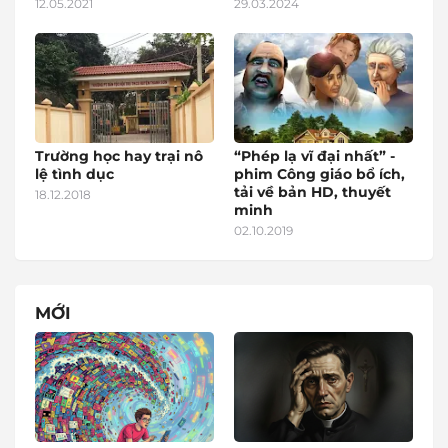
12.05.2021
29.03.2024
Trường học hay trại nô
“Phép lạ vĩ đại nhất” -
lệ tình dục
phim Công giáo bổ ích,
tải về bản HD, thuyết
18.12.2018
minh
02.10.2019
MỚI