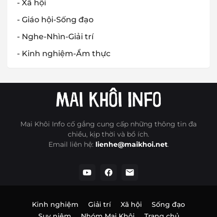
- Xã hội
- Giáo hội-Sống đạo
- Nghe-Nhìn-Giải trí
- Kinh nghiệm-Ẩm thực
Mai Khôi Info cố gắng cung cấp những thông tin đa
chiều, kịp thời và bổ ích.
Email liên hệ:
lienhe@maikhoi.net
.
Kinh nghiệm
Giải trí
Xã hội
Sống đạo
Suy niệm
Nhóm Mai Khôi
Trang chủ