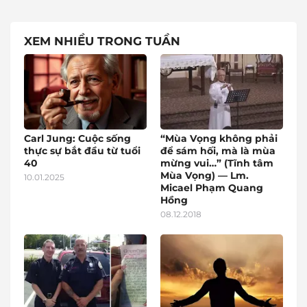
XEM NHIỀU TRONG TUẦN
Carl Jung: Cuộc sống
“Mùa Vọng không phải
thực sự bắt đầu từ tuổi
để sám hối, mà là mùa
40
mừng vui…” (Tĩnh tâm
Mùa Vọng) — Lm.
10.01.2025
Micael Phạm Quang
Hồng
08.12.2018