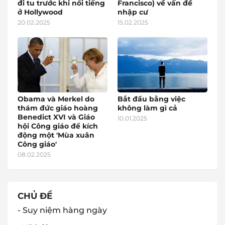
đi tu trước khi nổi tiếng
Francisco) về vấn đề
ở Hollywood
nhập cư
20.02.2025
15.02.2025
Obama và Merkel do
Bắt đầu bằng việc
thám đức giáo hoàng
không làm gì cả
Benedict XVI và Giáo
10.01.2025
hội Công giáo để kích
động một 'Mùa xuân
Công giáo'
08.02.2025
CHỦ ĐỀ
- Suy niệm hàng ngày