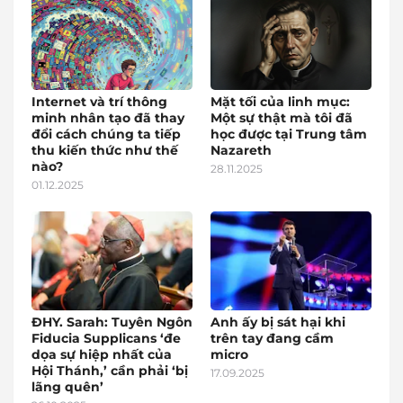
Internet và trí thông
Mặt tối của linh mục:
minh nhân tạo đã thay
Một sự thật mà tôi đã
đổi cách chúng ta tiếp
học được tại Trung tâm
thu kiến thức như thế
Nazareth
nào?
28.11.2025
01.12.2025
ĐHY. Sarah: Tuyên Ngôn
Anh ấy bị sát hại khi
Fiducia Supplicans ‘đe
trên tay đang cầm
dọa sự hiệp nhất của
micro
Hội Thánh,’ cần phải ‘bị
17.09.2025
lãng quên’