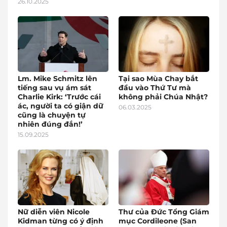
26.10.2025
Lm. Mike Schmitz lên
Tại sao Mùa Chay bắt
tiếng sau vụ ám sát
đầu vào Thứ Tư mà
Charlie Kirk: ‘Trước cái
không phải Chúa Nhật?
ác, người ta có giận dữ
06.03.2025
cũng là chuyện tự
nhiên đúng đắn!’
15.09.2025
Nữ diễn viên Nicole
Thư của Đức Tổng Giám
Kidman từng có ý định
mục Cordileone (San