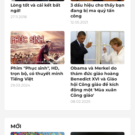
Lòng tốt và cái kết bất
3 dấu hiệu cho thấy bạn
ngờ!
đang bị ma quỷ tấn
công
27.11.2018
12.05.2021
Phim "Phục sinh", HD,
Obama và Merkel do
trọn bộ, có thuyết minh
thám đức giáo hoàng
Tiếng Việt
Benedict XVI và Giáo
hội Công giáo để kích
29.03.2024
động một 'Mùa xuân
Công giáo'
08.02.2025
MỚI