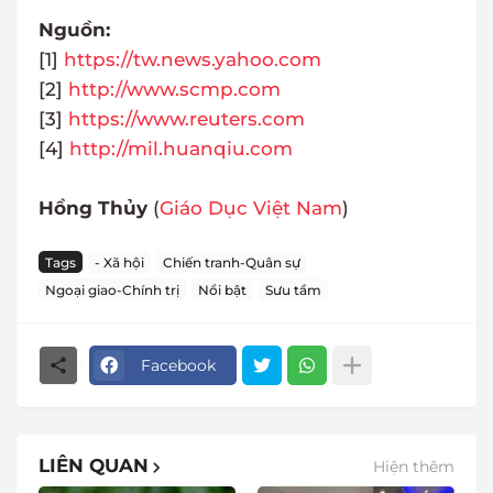
Nguồn:
[1]
https://tw.news.yahoo.com
[2]
http://www.scmp.com
[3]
https://www.reuters.com
[4]
http://mil.huanqiu.com
Hồng Thủy
(
Giáo Dục Việt Nam
)
Tags
- Xã hội
Chiến tranh-Quân sự
Ngoại giao-Chính trị
Nổi bật
Sưu tầm
Facebook
LIÊN QUAN
Hiện thêm