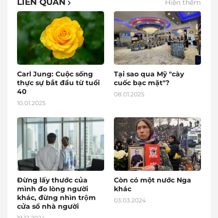
LIÊN QUAN
Hiện thêm
Carl Jung: Cuộc sống
Tại sao qua Mỹ "cày
thực sự bắt đầu từ tuổi
cuốc bạc mặt"?
40
08.01.2025
10.01.2025
Đừng lấy thước của
Còn có một nước Nga
mình đo lòng người
khác
khác, đừng nhìn trộm
03.03.2024
cửa sổ nhà người
19.12.2024