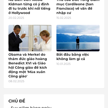
Kidman từng có ý định
mục Cordileone (San
đi tu trước khi nổi tiếng
Francisco) về vấn đề
ở Hollywood
nhập cư
20.02.2025
15.02.2025
Obama và Merkel do
Bắt đầu bằng việc
thám đức giáo hoàng
không làm gì cả
Benedict XVI và Giáo
10.01.2025
hội Công giáo để kích
động một 'Mùa xuân
Công giáo'
08.02.2025
CHỦ ĐỀ
- Suy niệm hàng ngày