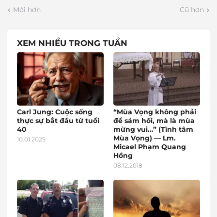
Mới hơn
Cũ hơn
XEM NHIỀU TRONG TUẦN
Carl Jung: Cuộc sống
“Mùa Vọng không phải
thực sự bắt đầu từ tuổi
để sám hối, mà là mùa
40
mừng vui…” (Tĩnh tâm
Mùa Vọng) — Lm.
10.01.2025
Micael Phạm Quang
Hồng
08.12.2018