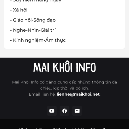
- Xã hội
- Giáo hội-Sống đạo
- Nghe-Nhìn-Giải trí
- Kinh nghiệm-Ẩm thực
Mai Khôi Info cố gắng cung cấp những thông tin đa
chiều, kịp thời và bổ ích.
Email liên hệ:
lienhe@maikhoi.net
.