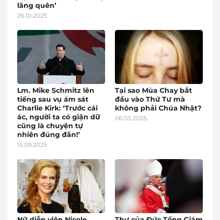
lãng quên’
26.10.2025
Lm. Mike Schmitz lên
Tại sao Mùa Chay bắt
tiếng sau vụ ám sát
đầu vào Thứ Tư mà
Charlie Kirk: ‘Trước cái
không phải Chúa Nhật?
ác, người ta có giận dữ
06.03.2025
cũng là chuyện tự
nhiên đúng đắn!’
15.09.2025
Nữ diễn viên Nicole
Thư của Đức Tổng Giám