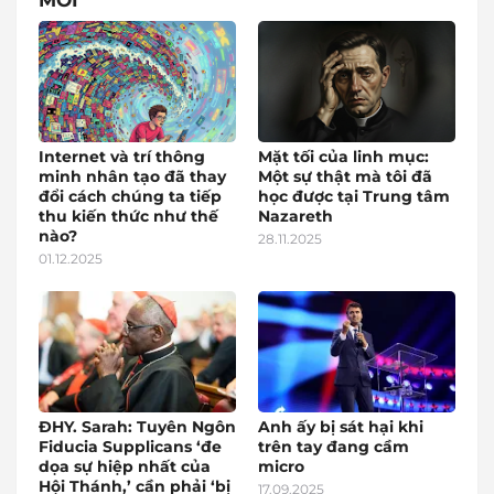
MỚI
Internet và trí thông
Mặt tối của linh mục:
minh nhân tạo đã thay
Một sự thật mà tôi đã
đổi cách chúng ta tiếp
học được tại Trung tâm
thu kiến thức như thế
Nazareth
nào?
28.11.2025
01.12.2025
ĐHY. Sarah: Tuyên Ngôn
Anh ấy bị sát hại khi
Fiducia Supplicans ‘đe
trên tay đang cầm
dọa sự hiệp nhất của
micro
Hội Thánh,’ cần phải ‘bị
17.09.2025