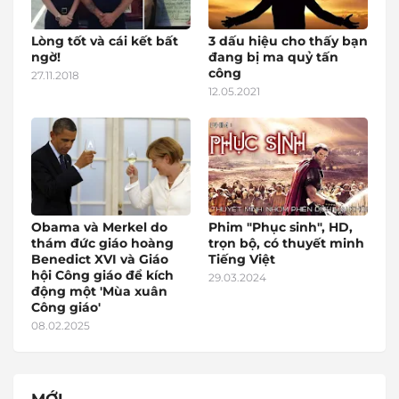
Lòng tốt và cái kết bất
3 dấu hiệu cho thấy bạn
ngờ!
đang bị ma quỷ tấn
công
27.11.2018
12.05.2021
Obama và Merkel do
Phim "Phục sinh", HD,
thám đức giáo hoàng
trọn bộ, có thuyết minh
Benedict XVI và Giáo
Tiếng Việt
hội Công giáo để kích
29.03.2024
động một 'Mùa xuân
Công giáo'
08.02.2025