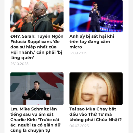
ĐHY. Sarah: Tuyên Ngôn
Anh ấy bị sát hại khi
Fiducia Supplicans ‘đe
trên tay đang cầm
dọa sự hiệp nhất của
micro
Hội Thánh,’ cần phải ‘bị
17.09.2025
lãng quên’
26.10.2025
Lm. Mike Schmitz lên
Tại sao Mùa Chay bắt
tiếng sau vụ ám sát
đầu vào Thứ Tư mà
Charlie Kirk: ‘Trước cái
không phải Chúa Nhật?
ác, người ta có giận dữ
06.03.2025
cũng là chuyện tự