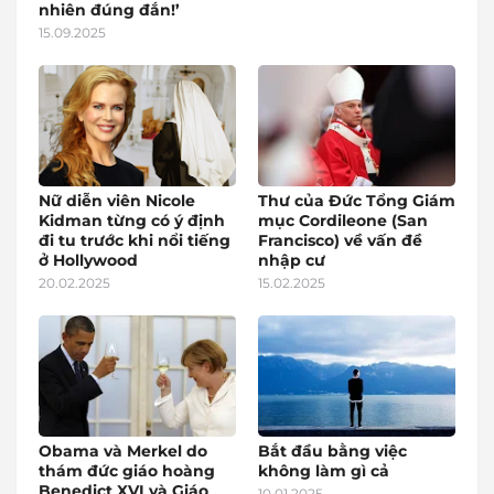
nhiên đúng đắn!’
15.09.2025
Nữ diễn viên Nicole
Thư của Đức Tổng Giám
Kidman từng có ý định
mục Cordileone (San
đi tu trước khi nổi tiếng
Francisco) về vấn đề
ở Hollywood
nhập cư
20.02.2025
15.02.2025
Obama và Merkel do
Bắt đầu bằng việc
thám đức giáo hoàng
không làm gì cả
Benedict XVI và Giáo
10.01.2025