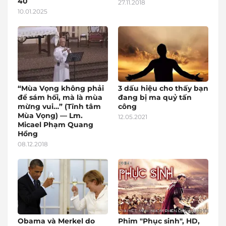
40
27.11.2018
10.01.2025
“Mùa Vọng không phải
3 dấu hiệu cho thấy bạn
để sám hối, mà là mùa
đang bị ma quỷ tấn
mừng vui…” (Tĩnh tâm
công
Mùa Vọng) — Lm.
12.05.2021
Micael Phạm Quang
Hồng
08.12.2018
Obama và Merkel do
Phim "Phục sinh", HD,