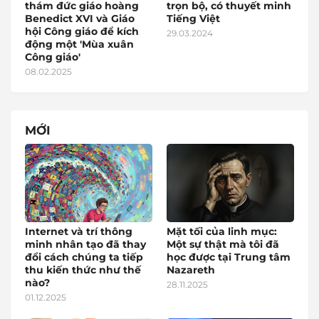
thám đức giáo hoàng
trọn bộ, có thuyết minh
Benedict XVI và Giáo
Tiếng Việt
hội Công giáo để kích
29.03.2024
động một 'Mùa xuân
Công giáo'
08.02.2025
MỚI
Internet và trí thông
Mặt tối của linh mục:
minh nhân tạo đã thay
Một sự thật mà tôi đã
đổi cách chúng ta tiếp
học được tại Trung tâm
thu kiến thức như thế
Nazareth
nào?
28.11.2025
01.12.2025