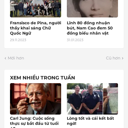
Fransisco de Pina, người
Lĩnh 80 đồng nhuận
thầy khai sáng Chữ
bút, Nam Cao đem 50
Quốc Ngữ
đồng biếu nhân vật
29.11.2023
31.01.2023
Mới hơn
Cũ hơn
XEM NHIỀU TRONG TUẦN
Carl Jung: Cuộc sống
Lòng tốt và cái kết bất
thực sự bắt đầu từ tuổi
ngờ!