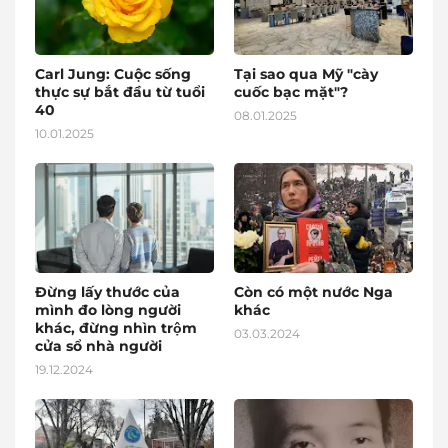
Carl Jung: Cuộc sống
Tại sao qua Mỹ "cày
thực sự bắt đầu từ tuổi
cuốc bạc mặt"?
40
08.01.2025
10.01.2025
Đừng lấy thước của
Còn có một nước Nga
mình đo lòng người
khác
khác, đừng nhìn trộm
03.03.2024
cửa sổ nhà người
19.12.2024