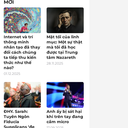
MỚI
Internet và trí
Mặt tối của linh
thông minh
mục: Một sự thật
nhân tạo đã thay
mà tôi đã học
đổi cách chúng
được tại Trung
ta tiếp thu kiến
tâm Nazareth
thức như thế
28.11.2025
nào?
01.12.2025
ĐHY. Sarah:
Anh ấy bị sát hại
Tuyên Ngôn
khi trên tay đang
Fiducia
cầm micro
Supplicans ‘đe
17.09.2025