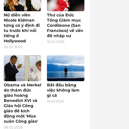
Nữ diễn viên
Thư của Đức
Nicole Kidman
Tổng Giám mục
từng có ý định đi
Cordileone (San
tu trước khi nổi
Francisco) về vấn
tiếng ở
đề nhập cư
Hollywood
15.02.2025
20.02.2025
Obama và Merkel
Bắt đầu bằng
do thám đức
việc không làm
giáo hoàng
gì cả
Benedict XVI và
10.01.2025
Giáo hội Công
giáo để kích
động một 'Mùa
xuân Công giáo'
08.02.2025