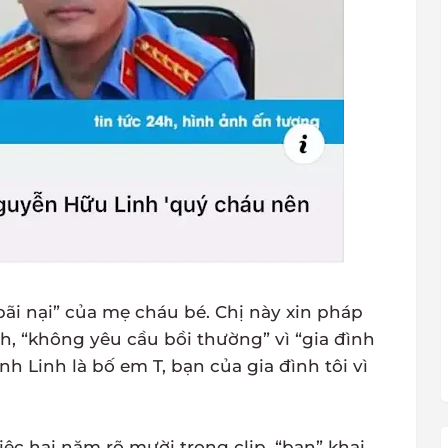
bãi nại” của mẹ cháu bé. Chị này xin pháp
, “không yêu cầu bồi thường” vì “gia đình
nh Linh là bố em T, bạn của gia đình tôi vì
iệc hai năm rõ mười trong clip, “bạn” khai