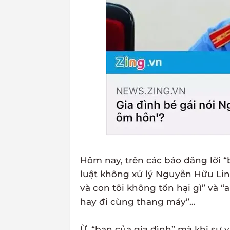
Hôm nay, trên các báo đăng lời “
luật không xử lý Nguyễn Hữu Linh
và con tôi không tổn hại gì” và “a
hay đi cùng thang máy”…
Ừ, “bạn của gia đình” mà khi sự v