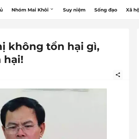
hủ
Nhóm Mai Khôi
Suy niệm
Sống đạo
Xã hộ
ị không tổn hại gì,
 hại!