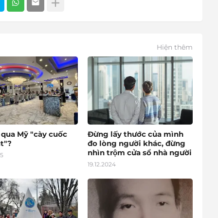
Hiện thêm
o qua Mỹ "cày cuốc
Đừng lấy thước của mình
t"?
đo lòng người khác, đừng
nhìn trộm cửa sổ nhà người
25
19.12.2024