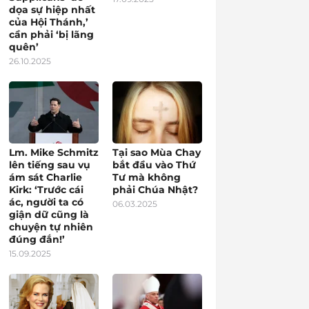
dọa sự hiệp nhất
của Hội Thánh,’
cần phải ‘bị lãng
quên’
26.10.2025
Lm. Mike Schmitz
Tại sao Mùa Chay
lên tiếng sau vụ
bắt đầu vào Thứ
ám sát Charlie
Tư mà không
Kirk: ‘Trước cái
phải Chúa Nhật?
ác, người ta có
06.03.2025
giận dữ cũng là
chuyện tự nhiên
đúng đắn!’
15.09.2025