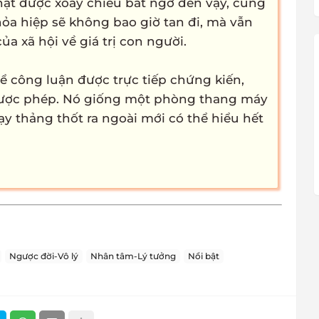
thật được xoay chiều bất ngờ đến vậy, cùng
hỏa hiệp sẽ không bao giờ tan đi, mà vẫn
a xã hội về giá trị con người.
để công luận được trực tiếp chứng kiến,
được phép. Nó giống một phòng thang máy
ạy thảng thốt ra ngoài mới có thể hiểu hết
Ngược đời-Vô lý
Nhân tâm-Lý tưởng
Nổi bật