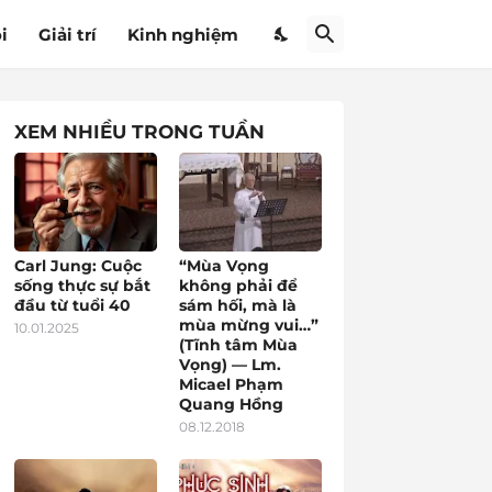
i
Giải trí
Kinh nghiệm
XEM NHIỀU TRONG TUẦN
Carl Jung: Cuộc
“Mùa Vọng
sống thực sự bắt
không phải để
đầu từ tuổi 40
sám hối, mà là
mùa mừng vui…”
10.01.2025
(Tĩnh tâm Mùa
Vọng) — Lm.
Micael Phạm
Quang Hồng
08.12.2018