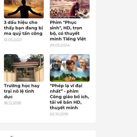
3 dấu hiệu cho
Phim "Phục
thấy bạn đang bị
sinh", HD, trọn
ma quỷ tấn công
bộ, có thuyết
minh Tiếng Việt
12.05.2021
29.03.2024
Trường học hay
“Phép lạ vĩ đại
trại nô lệ tình
nhất” - phim
dục
Công giáo bổ ích,
tải về bản HD,
18.12.2018
thuyết minh
02.10.2019