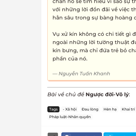
chắn nó sẽ tìm hiểu vì sao sự 
với những lời đồn đãi về việc t
hằn sâu trong sự bàng hoàng củ
Vụ xử kín không có chi tiết gì 
ngoài những lời tường thuật 
kín bưng, mà chỉ đứa trẻ bỏ ch
phần của nó.
Nguyễn Tuấn Khanh
Bài về chủ đề
Ngược đời-Vô lý
:
Tags
- Xã hội
Đau lòng
Hèn hạ
Khai trí
Pháp luật-Nhân quyền