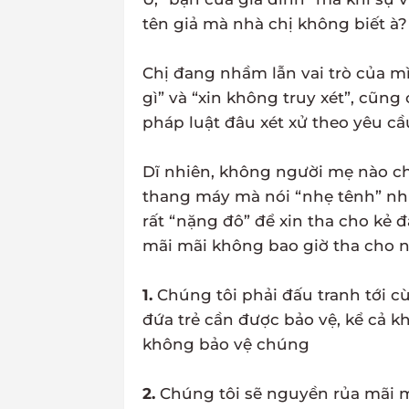
tên giả mà nhà chị không biết à?
Chị đang nhầm lẫn vai trò của mì
gì” và “xin không truy xét”, cũng 
pháp luật đâu xét xử theo yêu cầ
Dĩ nhiên, không người mẹ nào c
thang máy mà nói “nhẹ tênh” như c
rất “nặng đô” để xin tha cho kẻ 
mãi mãi không bao giờ tha cho n
1.
Chúng tôi phải đấu tranh tới c
đứa trẻ cần được bảo vệ, kể cả k
không bảo vệ chúng
2.
Chúng tôi sẽ nguyền rủa mãi m