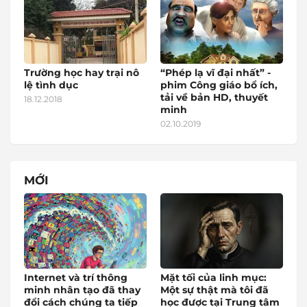
Trường học hay trại nô
“Phép lạ vĩ đại nhất” -
lệ tình dục
phim Công giáo bổ ích,
tải về bản HD, thuyết
18.12.2018
minh
02.10.2019
MỚI
Internet và trí thông
Mặt tối của linh mục:
minh nhân tạo đã thay
Một sự thật mà tôi đã
đổi cách chúng ta tiếp
học được tại Trung tâm