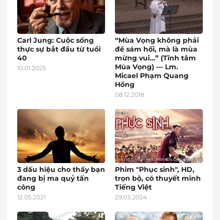
Carl Jung: Cuộc sống
“Mùa Vọng không phải
thực sự bắt đầu từ tuổi
để sám hối, mà là mùa
40
mừng vui…” (Tĩnh tâm
Mùa Vọng) — Lm.
10.01.2025
Micael Phạm Quang
Hồng
08.12.2018
3 dấu hiệu cho thấy bạn
Phim "Phục sinh", HD,
đang bị ma quỷ tấn
trọn bộ, có thuyết minh
công
Tiếng Việt
12.05.2021
29.03.2024