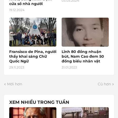
03.03.2024
cửa sổ nhà người
19.12.2024
Fransisco de Pina, người
Lĩnh 80 đồng nhuận
thầy khai sáng Chữ
bút, Nam Cao đem 50
Quốc Ngữ
đồng biếu nhân vật
29.11.2023
31.01.2023
Mới hơn
Cũ hơn
XEM NHIỀU TRONG TUẦN