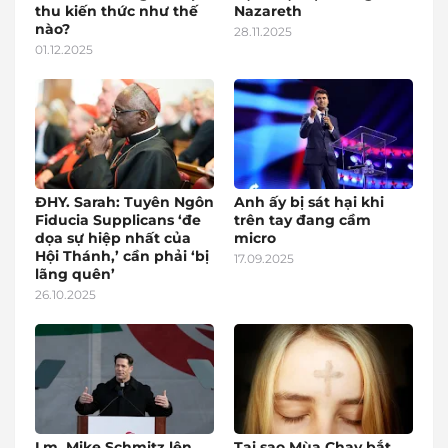
thu kiến thức như thế
Nazareth
nào?
28.11.2025
01.12.2025
ĐHY. Sarah: Tuyên Ngôn
Anh ấy bị sát hại khi
Fiducia Supplicans ‘đe
trên tay đang cầm
dọa sự hiệp nhất của
micro
Hội Thánh,’ cần phải ‘bị
17.09.2025
lãng quên’
26.10.2025
Lm. Mike Schmitz lên
Tại sao Mùa Chay bắt