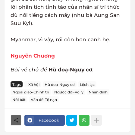
lời phân tích tỉnh táo của nhân sĩ trí thức
dù nổi tiếng cách mấy (như bà Aung San
Suu Kyi).
Myanmar, vì vậy, rối còn hơn canh hẹ.
Nguyễn Chương
Bài về chủ đề
Hù doạ-Nguy cơ
:
Tags
- Xã hội
Hù doạ-Nguy cơ
Lệch lạc
Ngoại giao-Chính trị
Ngược đời-Vô lý
Nhận định
Nổi bật
Vấn đề-Tệ nạn
Facebook