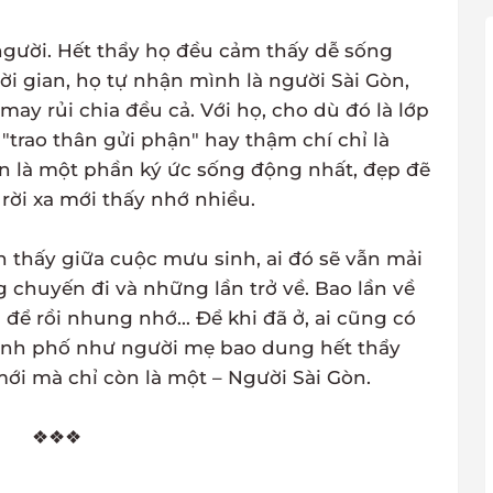
gười. Hết thẩy họ đều cảm thấy dễ sống
ời gian, họ tự nhận mình là người Sài Gòn,
may rủi chia đều cả. Với họ, cho dù đó là lớp
t "trao thân gửi phận" hay thậm chí chỉ là
n là một phần ký ức sống động nhất, đẹp đẽ
ời xa mới thấy nhớ nhiều.
n thấy giữa cuộc mưu sinh, ai đó sẽ vẫn mải
chuyến đi và những lần trở về. Bao lần về
để rồi nhung nhớ... Để khi đã ở, ai cũng có
ành phố như người mẹ bao dung hết thẩy
ới mà chỉ còn là một – Người Sài Gòn.
❖❖❖