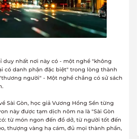
ỉ duy nhất nơi này có - một nghề "không
ại có danh phận đặc biệt" trong lòng thành
ề "thương người" - Một nghề chẳng có sử sách
n.
 về Sài Gòn, học giả Vương Hồng Sển từng
í von này được tạm dịch nôm na là "Sài Gòn
 có: từ món ngon đến đồ dở, từ người tốt đến
hèo, thượng vàng hạ cám, đủ mọi thành phần,