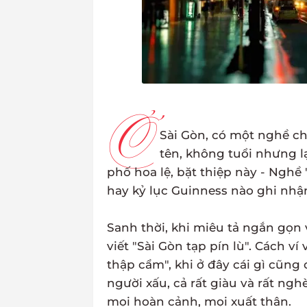
Ở
Sài Gòn, có một nghề ch
tên, không tuổi nhưng l
phố hoa lệ, bặt thiệp này - Ngh
hay kỷ lục Guinness nào ghi nhậ
Sanh thời, khi miêu tả ngắn gọn
viết "Sài Gòn tạp pín lù". Cách v
thập cẩm", khi ở đây cái gì cũng
người xấu, cả rất giàu và rất ng
mọi hoàn cảnh, mọi xuất thân.