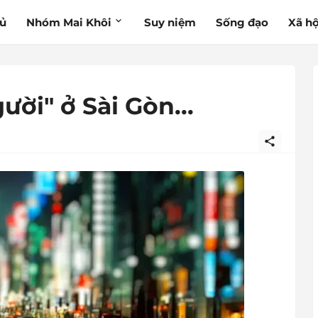
hủ
Nhóm Mai Khôi
Suy niệm
Sống đạo
Xã hộ
ời" ở Sài Gòn...