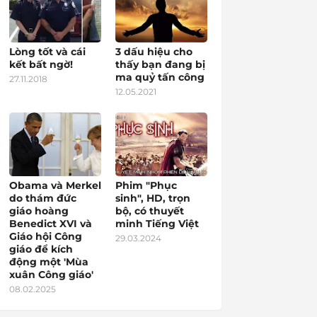
Lòng tốt và cái
3 dấu hiệu cho
kết bất ngờ!
thấy bạn đang bị
ma quỷ tấn công
27.11.2018
12.05.2021
Obama và Merkel
Phim "Phục
do thám đức
sinh", HD, trọn
giáo hoàng
bộ, có thuyết
Benedict XVI và
minh Tiếng Việt
Giáo hội Công
29.03.2024
giáo để kích
động một 'Mùa
xuân Công giáo'
08.02.2025