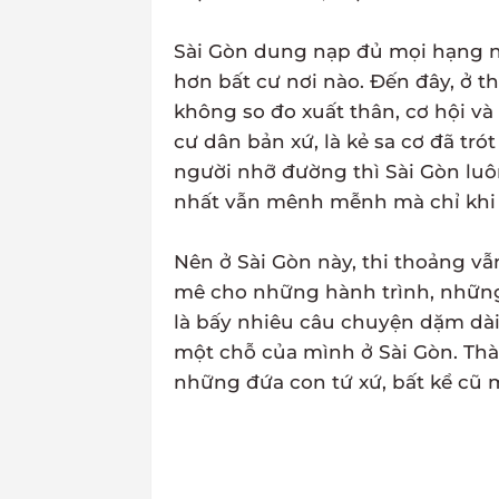
Sài Gòn dung nạp đủ mọi hạng n
hơn bất cư nơi nào. Đến đây, ở th
không so đo xuất thân, cơ hội và 
cư dân bản xứ, là kẻ sa cơ đã tró
người nhỡ đường thì Sài Gòn luô
nhất vẫn mênh mễnh mà chỉ khi r
Nên ở Sài Gòn này, thi thoảng vẫ
mê cho những hành trình, những 
là bấy nhiêu câu chuyện dặm dài 
một chỗ của mình ở Sài Gòn. Th
những đứa con tứ xứ, bất kể cũ m