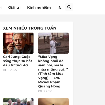
i
Giải trí
Kinh nghiệm
XEM NHIỀU TRONG TUẦN
Carl Jung: Cuộc
“Mùa Vọng
sống thực sự bắt
không phải để
đầu từ tuổi 40
sám hối, mà là
mùa mừng vui…”
10.01.2025
(Tĩnh tâm Mùa
Vọng) — Lm.
Micael Phạm
Quang Hồng
08.12.2018