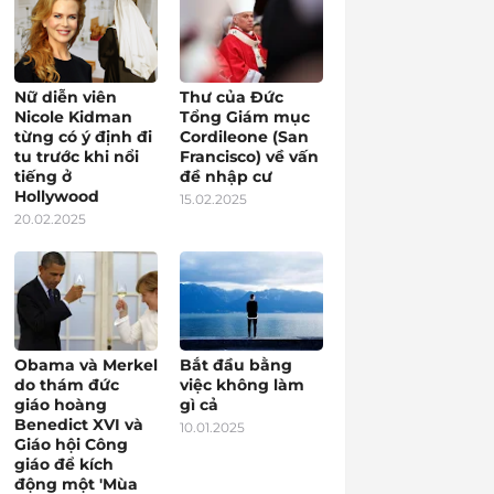
Nữ diễn viên
Thư của Đức
Nicole Kidman
Tổng Giám mục
từng có ý định đi
Cordileone (San
tu trước khi nổi
Francisco) về vấn
tiếng ở
đề nhập cư
Hollywood
15.02.2025
20.02.2025
Obama và Merkel
Bắt đầu bằng
do thám đức
việc không làm
giáo hoàng
gì cả
Benedict XVI và
10.01.2025
Giáo hội Công
giáo để kích
động một 'Mùa