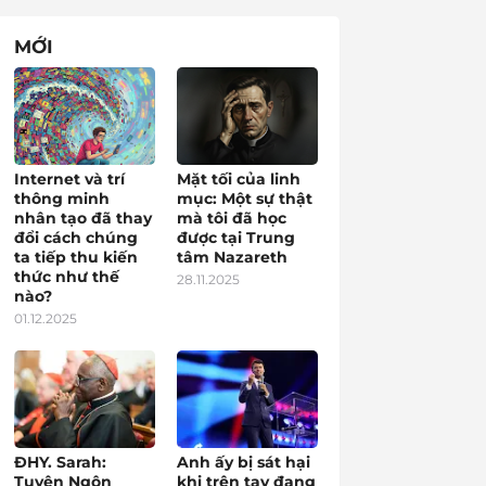
MỚI
Internet và trí
Mặt tối của linh
thông minh
mục: Một sự thật
nhân tạo đã thay
mà tôi đã học
đổi cách chúng
được tại Trung
ta tiếp thu kiến
tâm Nazareth
thức như thế
28.11.2025
nào?
01.12.2025
ĐHY. Sarah:
Anh ấy bị sát hại
Tuyên Ngôn
khi trên tay đang