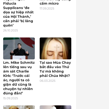
Fiducia
cầm micro
Supplicans ‘đe
17.09.2025
dọa sự hiệp nhất
của Hội Thánh,’
cần phải ‘bị lãng
quên’
26.10.2025
Lm. Mike Schmitz
Tại sao Mùa Chay
lên tiếng sau vụ
bắt đầu vào Thứ
ám sát Charlie
Tư mà không
Kirk: ‘Trước cái
phải Chúa Nhật?
ác, người ta có
06.03.2025
giận dữ cũng là
chuyện tự nhiên
đúng đắn!’
15.09.2025