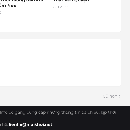
đêm Noel
18.11.2022
2
Cũ hơn
Info cố gắng cung cấp những thông tin đa chiều, kịp thời
n hệ:
lienhe@maikhoi.net
.