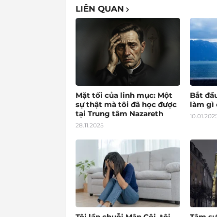
LIÊN QUAN
Mặt tối của linh mục: Một
Bắt đầ
sự thật mà tôi đã học được
làm gì 
tại Trung tâm Nazareth
10.01.202
28.11.2025
Tôi lần chuỗi Mân Côi, tôi
Tâm sự