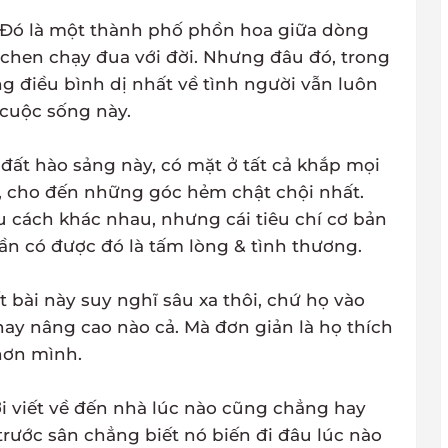
ớ! Đó là một thành phố phồn hoa giữa dòng
chen chạy đua với đời. Nhưng đâu đó, trong
g điều bình dị nhất về tình người vẫn luôn
 cuộc sống này.
ất hào sảng này, có mặt ở tất cả khắp mọi
n, cho đến những góc hẻm chật chội nhất.
u cách khác nhau, nhưng cái tiêu chí cơ bản
n có được đó là tấm lòng & tình thương.
t bài này suy nghĩ sâu xa thôi, chứ họ vào
ay nâng cao nào cả. Mà đơn giản là họ thích
hơn mình.
 viết về đến nhà lúc nào cũng chẳng hay
trước sân chẳng biết nó biến đi đâu lúc nào