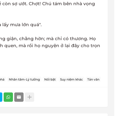
ề còn sợ ướt. Chợt! Chú tám bên nhà vọng
à lấy mưa lớn quá".
ẳng giận, chằng hờn; mà chỉ có thương. Họ
nh quen, mà rồi họ nguyện ở lại đây cho trọn
phá
Nhân tâm-Lý tưởng
Nổi bật
Suy niệm khác
Tản văn