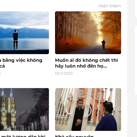
Hiện thêm
u bằng việc không
Muốn ai đó không chết thì
cả
hãy luôn nhớ đến họ...
5
02.11.2023
 một lương dân khi
Nhà cầu nguyện