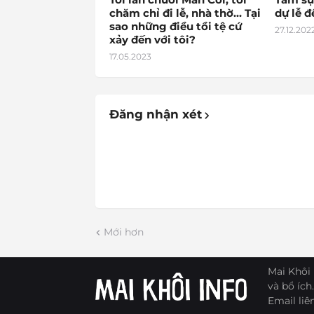
chăm chỉ đi lễ, nhà thờ… Tại
dự lễ 
sao những điều tồi tệ cứ
27.12.202
xảy đến với tôi?
17.05.2023
Đăng nhận xét
Mới hơn
Mai Khôi 
và bổ ích.
Email liê